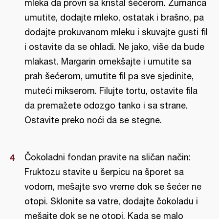
mleka da provri sa kristal šećerom. Žumanca
umutite, dodajte mleko, ostatak i brašno, pa
dodajte prokuvanom mleku i skuvajte gusti fil
i ostavite da se ohladi. Ne jako, više da bude
mlakast. Margarin omekšajte i umutite sa
prah šećerom, umutite fil pa sve sjedinite,
muteći mikserom. Filujte tortu, ostavite fila
da premažete odozgo tanko i sa strane.
Ostavite preko noći da se stegne.
Čokoladni fondan pravite na sličan način:
Fruktozu stavite u šerpicu na šporet sa
vodom, mešajte svo vreme dok se šećer ne
otopi. Sklonite sa vatre, dodajte čokoladu i
mešajte dok se ne otopi. Kada se malo