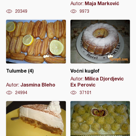
Maja Marković
Autor:
20349
9973
Tulumbe (4)
Voćni kuglof
Milica Djordjevic
Autor:
Jasmina Bleho
Ex Perovic
Autor:
24994
37101