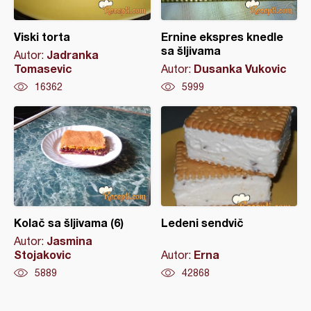
Viski torta
Ernine ekspres knedle
sa šljivama
Jadranka
Autor:
Tomasevic
Dusanka Vukovic
Autor:
16362
5999
Kolač sa šljivama (6)
Ledeni sendvič
Jasmina
Autor:
Stojakovic
Erna
Autor:
5889
42868