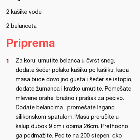
2 kašike vode
2 belanceta
Priprema
Za koru: umutite belanca u čvrst sneg,
dodate šećer polako kašiku po kašiku, kada
masa bude dovoljno gusta i šećer se istopio,
dodate žumanca i kratko umutite. Pomešate
mlevene orahe, brašno i prašak za pecivo.
Dodate belancima i promešate lagano
silikonskom spatulom. Masu preručite u
kalup dubok 9 cm i obima 26cm. Prethodno
ga podmažite. Pecite na 200 stepeni oko