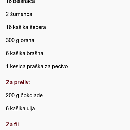
16 belanaca
2 žumanca
16 kašika šećera
300 g oraha
6 kašika brašna
1 kesica praška za pecivo
Za preliv:
200 g čokolade
6 kašika ulja
Za fil