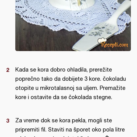
Kada se kora dobro ohladila, prerežite
poprečno tako da dobijete 3 kore. čokoladu
otopite u mikrotalasnoj sa uljem. Premažite
kore i ostavite da se čokolada stegne.
Za vreme dok se kora pekla, mogli ste
pripremiti fil. Staviti na šporet oko pola litre