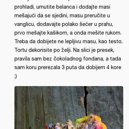
prohladi, umutite belanca i dodajte masi
mešajući da se sjedini, masu preručite u
vanglicu, dodavajte polako šećer u prahu,
prvo mešajte kašikom, a onda mešite rukom.
Treba da dobijete ne lepljivu masu, kao testo.
Tortu dekorisite po želji. Na slici je presek,
pravila sam bez čokoladnog fondana, a tada
sam koru prerezala 3 puta da dobijem 4 kore
;)