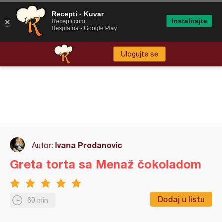
Recepti - Kuvar
Instalirajte
Recepti.com
Besplatna - Google Play
Ulogujte se
Ivana Prodanovic
Autor:
Greta torta sa Menaž čokoladom
Dodaj u listu
60 min