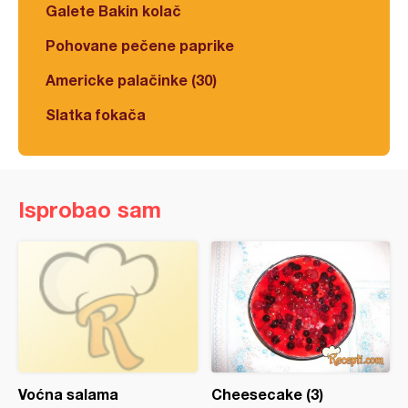
Galete Bakin kolač
Pohovane pečene paprike
Americke palačinke (30)
Slatka fokača
Isprobao sam
Voćna salama
Cheesecake (3)