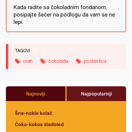
Kada radite sa čokoladnim fondanom,
posipajte šećer na podlogu da vam se ne
lepi.
TAGOVI
orah
čokolada
poslastica
Najnoviji
Najpopularniji
Šne-nokle kolač
Čoko-kokos sladoled