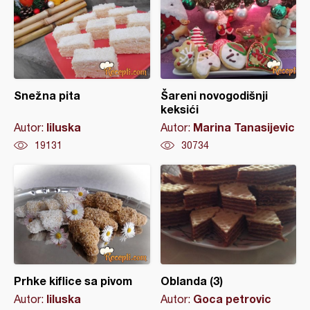
Snežna pita
Šareni novogodišnji
keksići
liluska
Marina Tanasijevic
Autor:
Autor:
19131
30734
Prhke kiflice sa pivom
Oblanda (3)
liluska
Goca petrovic
Autor:
Autor: