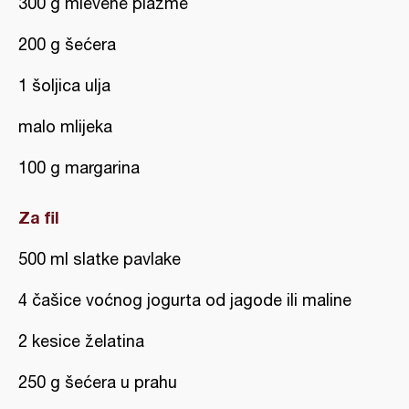
300 g mlevene plazme
200 g šećera
1 šoljica ulja
malo mlijeka
100 g margarina
Za fil
500 ml slatke pavlake
4 čašice voćnog jogurta od jagode ili maline
2 kesice želatina
250 g šećera u prahu