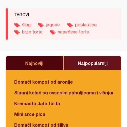
TAGOVI
šlag
jagode
poslastica
brze torte
nepečene torte
Najnoviji
Najpopularniji
Domaći kompot od aronije
Sipani kolač sa ovsenim pahuljicama i višnjama
Kremasta Jafa torta
Mini srce pica
Domaći kompot od šljiva