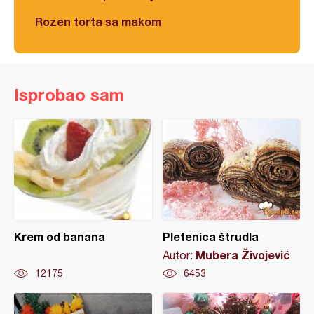
Rozen torta sa makom
Isprobao sam
Krem od banana
Pletenica štrudla
Mubera Živojević
Autor:
12175
6453