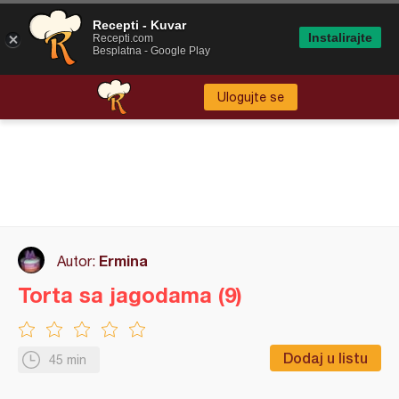
Recepti - Kuvar
Instalirajte
Recepti.com
Besplatna - Google Play
Ulogujte se
Ermina
Autor:
Torta sa jagodama (9)
Dodaj u listu
45 min