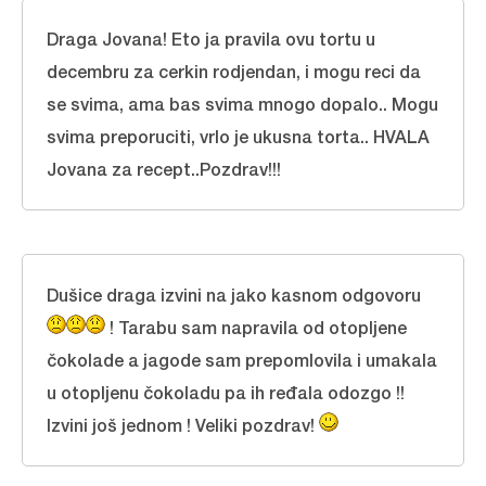
Draga Jovana! Eto ja pravila ovu tortu u
decembru za cerkin rodjendan, i mogu reci da
se svima, ama bas svima mnogo dopalo.. Mogu
svima preporuciti, vrlo je ukusna torta.. HVALA
Jovana za recept..Pozdrav!!!
Dušice draga izvini na jako kasnom odgovoru
! Tarabu sam napravila od otopljene
čokolade a jagode sam prepomlovila i umakala
u otopljenu čokoladu pa ih ređala odozgo !!
Izvini još jednom ! Veliki pozdrav!