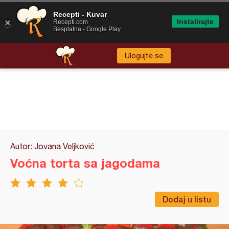
Recepti - Kuvar
Instalirajte
Recepti.com
Besplatna - Google Play
Ulogujte se
Autor: Jovana Veljković
Voćna torta sa jagodama
Dodaj u listu