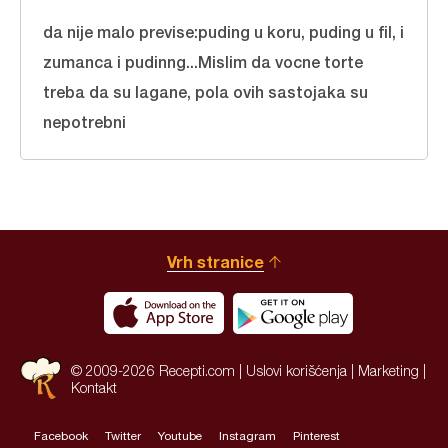
da nije malo previse:puding u koru, puding u fil, i
zumanca i pudinng...Mislim da vocne torte
treba da su lagane, pola ovih sastojaka su
nepotrebni
Vrh stranice
© 2009-2026 Recepti.com |
Uslovi korišćenja
|
Marketing
|
Kontakt
Facebook
Twitter
Youtube
Instagram
Pinterest