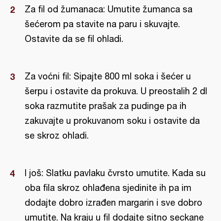
Za fil od žumanaca: Umutite žumanca sa
šećerom pa stavite na paru i skuvajte.
Ostavite da se fil ohladi.
Za voćni fil: Sipajte 800 ml soka i šećer u
šerpu i ostavite da prokuva. U preostalih 2 dl
soka razmutite prašak za pudinge pa ih
zakuvajte u prokuvanom soku i ostavite da
se skroz ohladi.
I još: Slatku pavlaku čvrsto umutite. Kada su
oba fila skroz ohlađena sjedinite ih pa im
dodajte dobro izrađen margarin i sve dobro
umutite. Na kraju u fil dodajte sitno seckane