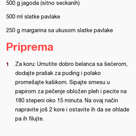
500 g jagoda (sitno seckanih)
500 ml slatke pavlake
250 g margarina sa ukusom slatke pavlake
Priprema
Za koru: Umutite dobro belanca sa šećerom,
dodajte prašak za puding i polako
promešajte kašikom. Sipajte smesu u
papirom za pečenje obložen pleh i pecite na
180 stepeni oko 15 minuta. Na ovaj način
napravite još 2 kore i ostavite ih da se ohlade
pa ih filujte.