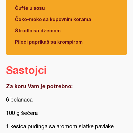
Ćufte u sosu
Čoko-moko sa kupovnim korama
Štrudla sa džemom
Pileći paprikaš sa krompirom
Sastojci
Za koru Vam je potrebno:
6 belanaca
100 g šećera
1 kesica pudinga sa aromom slatke pavlake