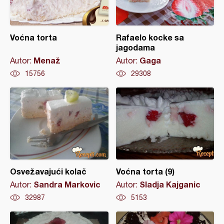
Voćna torta
Rafaelo kocke sa
jagodama
Menaž
Gaga
Autor:
Autor:
15756
29308
Osvežavajući kolač
Voćna torta (9)
Sandra Markovic
Sladja Kajganic
Autor:
Autor:
32987
5153