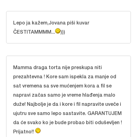
Lepo ja kažem,Jovana piši kuvar
ČESTITAMMMM...
)))
Mamma draga torta nije preskupa niti
prezahtevna ! Kore sam ispekla za manje od
sat vremena sa sve mućenjem kora a fil se
napravi začas samo je vreme hlađenja malo
duže! Najbolje je da i kore i fil napravite uveče i
ujutru sve samo lepo sastavite. GARANTUJEM
da će svako ko je bude probao biti oduševljen !
Prijatno!!