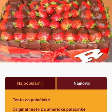
Najpopularniji
Najnoviji
Testo za palačinke
Original testo za američke palačinke