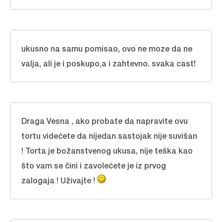
ukusno na samu pomisao, ovo ne moze da ne
valja, ali je i poskupo,a i zahtevno. svaka cast!
Draga Vesna , ako probate da napravite ovu
tortu videćete da nijedan sastojak nije suvišan
! Torta je božanstvenog ukusa, nije teška kao
što vam se čini i zavolećete je iz prvog
zalogaja ! Uživajte !