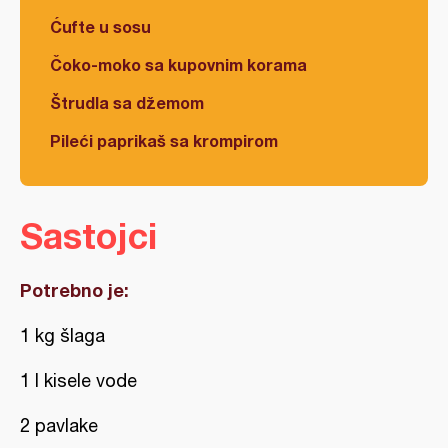
Ćufte u sosu
Čoko-moko sa kupovnim korama
Štrudla sa džemom
Pileći paprikaš sa krompirom
Sastojci
Potrebno je:
1 kg šlaga
1 l kisele vode
2 pavlake