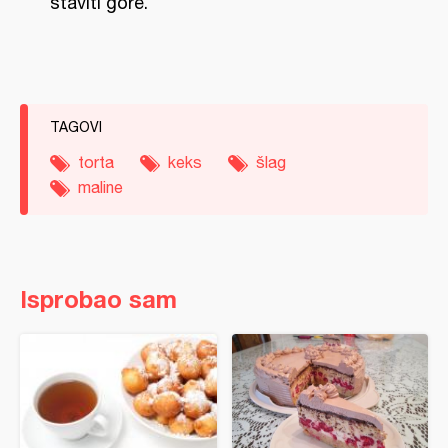
staviti gore.
TAGOVI
torta
keks
šlag
maline
Isprobao sam