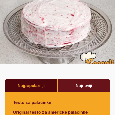
Najpopularniji
Najnoviji
Testo za palačinke
Original testo za američke palačinke