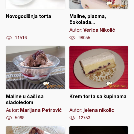
Novogodišnja torta
Maline, plazma,
čokolada...
Verica Nikolić
Autor:
11516
98055
Maline u čaši sa
Krem torta sa kupinama
sladoledom
Marijana Petrović
jelena nikolic
Autor:
Autor:
5088
12753