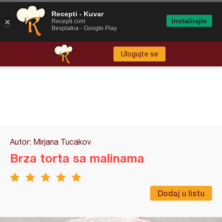
Recepti - Kuvar
Instalirajte
Recepti.com
Besplatna - Google Play
Ulogujte se
Autor: Mirjana Tucakov
Brza torta sa malinama
Dodaj u listu