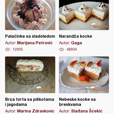
Palačinke sa sladoledom
Narandža kocke
Marijana Petrović
Gaga
Autor:
Autor:
12935
48934
Brza torta sa piškotama
Nebeske kocke sa
i jagodama
breskvama
Marina Zdravkovic
Slađana Šćekić
Autor:
Autor: