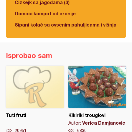
Čizkejk sa jagodama (3)
Domaći kompot od aronije
Sipani kolač sa ovsenim pahuljicama i višnjama
Isprobao sam
Tuti fruti
Kikiriki trouglovi
Verica Damjanovic
Autor:
20951
6830