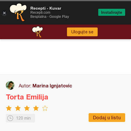
Recepti - Kuvar
Instalirajte
Recepti.com
Besplatna - Google Play
Ulogujte se
Marina Ignjatovic
Autor:
Torta Emilija
Dodaj u listu
120 min