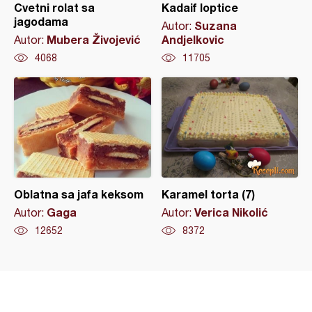
Cvetni rolat sa
Kadaif loptice
jagodama
Suzana
Autor:
Mubera Živojević
Andjelkovic
Autor:
4068
11705
Oblatna sa jafa keksom
Karamel torta (7)
Gaga
Verica Nikolić
Autor:
Autor:
12652
8372