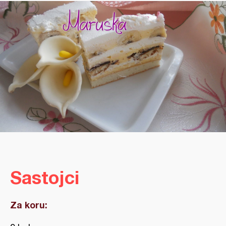
Sastojci
Za koru: