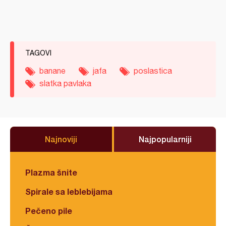
TAGOVI
banane
jafa
poslastica
slatka pavlaka
Najnoviji
Najpopularniji
Plazma šnite
Spirale sa leblebijama
Pečeno pile