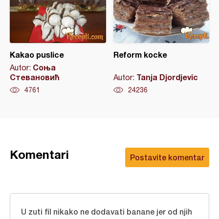
Kakao puslice
Reform kocke
Соња
Autor:
Стевановић
Tanja Djordjevic
Autor:
4761
24236
Komentari
Postavite komentar
U zuti fil nikako ne dodavati banane jer od njih