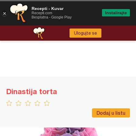
Recepti - Kuvar
Instalirajte
Recepti.com
Besplatna - Google Play
Ulogujte se
Dinastija torta
Dodaj u listu