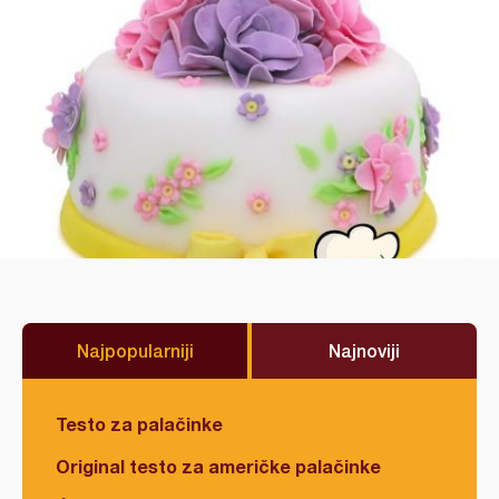
Najpopularniji
Najnoviji
Testo za palačinke
Original testo za američke palačinke