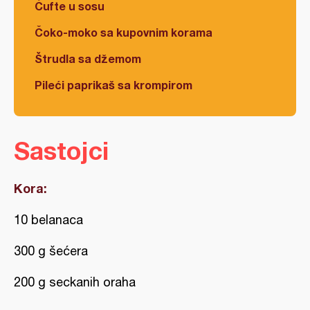
Ćufte u sosu
Čoko-moko sa kupovnim korama
Štrudla sa džemom
Pileći paprikaš sa krompirom
Sastojci
Kora:
10 belanaca
300 g šećera
200 g seckanih oraha