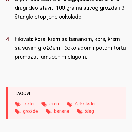
drugi deo staviti 100 grama suvog grožđa i 3
štangle otopljene čokolade.
Filovati: kora, krem sa bananom, kora, krem
sa suvim grožđem i čokoladom i potom tortu
premazati umućenim šlagom.
TAGOVI
torta
orah
čokolada
grožđe
banane
šlag