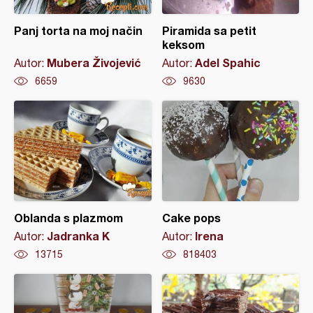
Panj torta na moj način
Piramida sa petit
keksom
Mubera Živojević
Adel Spahic
Autor:
Autor:
6659
9630
Oblanda s plazmom
Cake pops
Jadranka K
Irena
Autor:
Autor:
13715
818403