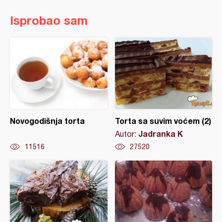
Isprobao sam
Novogodišnja torta
Torta sa suvim voćem (2)
Jadranka K
Autor:
11516
27520