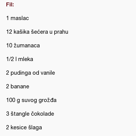
Fil:
1 maslac
12 kašika šećera u prahu
10 žumanaca
1/2 l mleka
2 pudinga od vanile
2 banane
100 g suvog grožđa
3 štangle čokolade
2 kesice šlaga