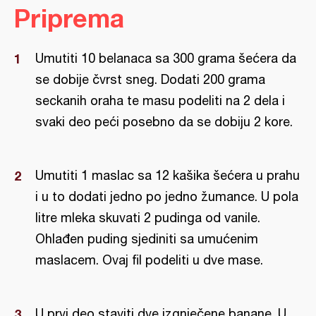
Priprema
Umutiti 10 belanaca sa 300 grama šećera da
se dobije čvrst sneg. Dodati 200 grama
seckanih oraha te masu podeliti na 2 dela i
svaki deo peći posebno da se dobiju 2 kore.
Umutiti 1 maslac sa 12 kašika šećera u prahu
i u to dodati jedno po jedno žumance. U pola
litre mleka skuvati 2 pudinga od vanile.
Ohlađen puding sjediniti sa umućenim
maslacem. Ovaj fil podeliti u dve mase.
U prvi deo staviti dve izgnječene banane. U