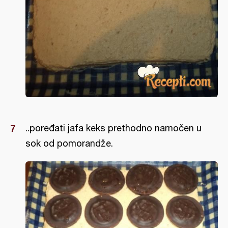
..poređati jafa keks prethodno namočen u
sok od pomorandže.