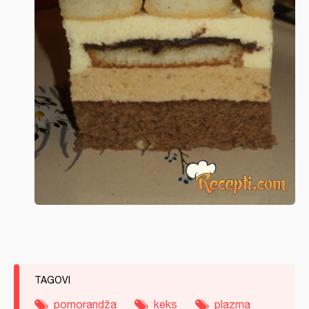
TAGOVI
pomorandža
keks
plazma