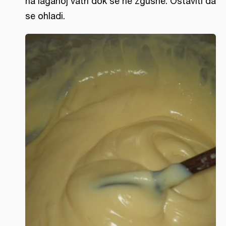
na laganoj vatri dok se ne zgusne. Ostaviti da
se ohladi.