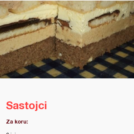
Sastojci
Za koru: