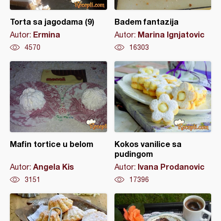
Torta sa jagodama (9)
Badem fantazija
Ermina
Marina Ignjatovic
Autor:
Autor:
4570
16303
Mafin tortice u belom
Kokos vanilice sa
pudingom
Angela Kis
Ivana Prodanovic
Autor:
Autor:
3151
17396