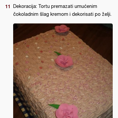
Dekoracija: Tortu premazati umućenim
čokoladnim šlag kremom i dekorisati po želji.