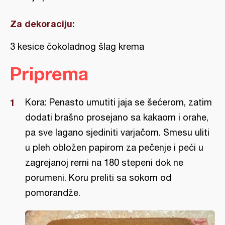
Za dekoraciju:
3 kesice čokoladnog šlag krema
Priprema
Kora: Penasto umutiti jaja se šećerom, zatim
dodati brašno prosejano sa kakaom i orahe,
pa sve lagano sjediniti varjačom. Smesu uliti
u pleh obložen papirom za pečenje i peći u
zagrejanoj rerni na 180 stepeni dok ne
porumeni. Koru preliti sa sokom od
pomorandže.