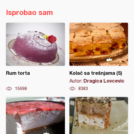
Isprobao sam
Rum torta
Kolač sa trešnjama (5)
Dragica Lovcevic
Autor:
15698
8383