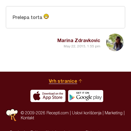
Prelepa torta
Marina Zdravkovic
May 22, 2015, 1:55 pm
Vrh stranice
© 2009-2026 Recepti.com |
Uslovi korišćenja
|
Marketing
|
Kontakt