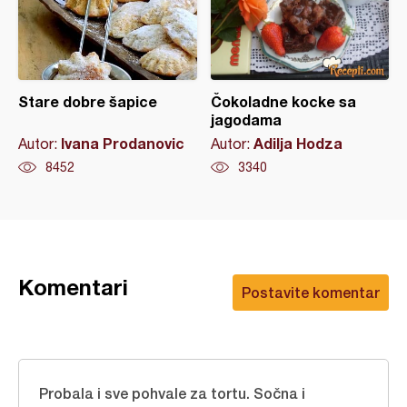
Stare dobre šapice
Čokoladne kocke sa
jagodama
Ivana Prodanovic
Adilja Hodza
Autor:
Autor:
8452
3340
Komentari
Postavite komentar
Probala i sve pohvale za tortu. Sočna i