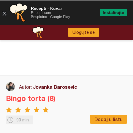
Recepti - Kuvar
Instalirajte
Recepti.com
Besplatna - Google Play
Ulogujte se
Jovanka Barosevic
Autor:
Bingo torta (8)
Dodaj u listu
90 min