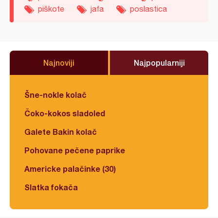
piškote
jafa
poslastica
Najnoviji
Najpopularniji
Šne-nokle kolač
Čoko-kokos sladoled
Galete Bakin kolač
Pohovane pečene paprike
Americke palačinke (30)
Slatka fokača