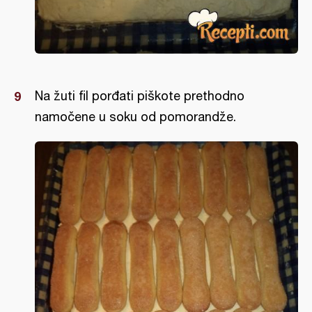
Na žuti fil porđati piškote prethodno
namočene u soku od pomorandže.