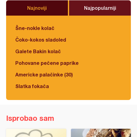
Najnoviji
Najpopularniji
Šne-nokle kolač
Čoko-kokos sladoled
Galete Bakin kolač
Pohovane pečene paprike
Americke palačinke (30)
Slatka fokača
Isprobao sam