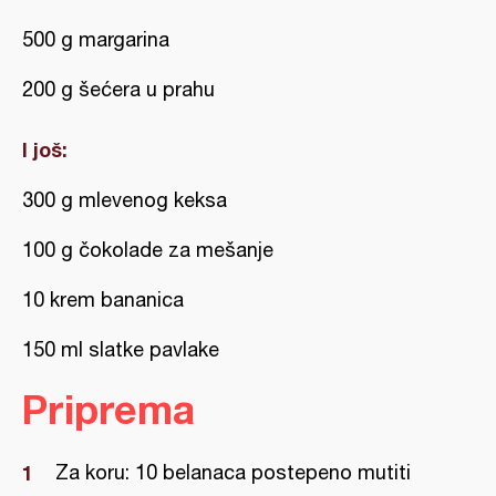
500 g margarina
200 g šećera u prahu
I još:
300 g mlevenog keksa
100 g čokolade za mešanje
10 krem bananica
150 ml slatke pavlake
Priprema
Za koru: 10 belanaca postepeno mutiti