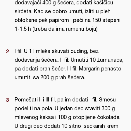
dodavajaći 400 g šećera, dodati kašičicu
sirćeta. Kad se dobro umuti, izliti u pleh
obložene pek papirom i peći na 150 stepeni
1-1,5 h (treba da ima rumenu boju).
I fil: U 1 l mleka skuvati puding, bez
dodavanja šećera. II fil: Umutiti 10 žumanaca,
pa dodati prah šećer. III fil: Margarin penasto
umutiti sa 200 g prah šećera.
Pomešati II i III fil, pa im dodati I fil. Smesu
podeliti na pola. U jedan deo staviti 300 g
mlevenog keksa i 100 g otopljene čokolade.
U drugi deo dodati 10 sitno iseckanih krem