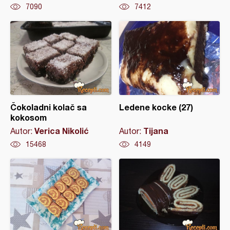
7090
7412
Čokoladni kolač sa
Ledene kocke (27)
kokosom
Verica Nikolić
Tijana
Autor:
Autor:
15468
4149