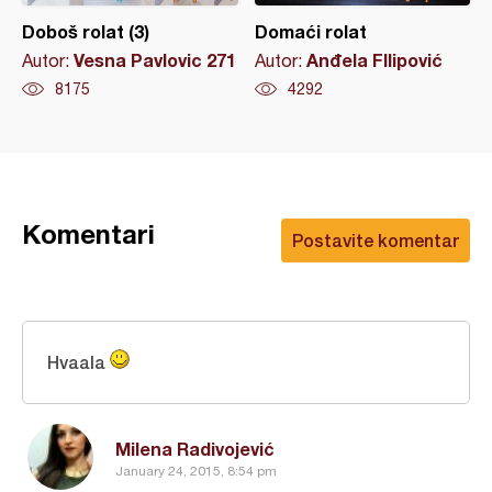
Doboš rolat (3)
Domaći rolat
Vesna Pavlovic 271
Anđela FIlipović
Autor:
Autor:
8175
4292
Komentari
Postavite komentar
Hvaala
Milena Radivojević
January 24, 2015, 8:54 pm