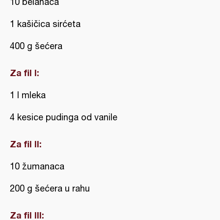
10 belanaca
1 kašičica sirćeta
400 g šećera
Za fil I:
1 l mleka
4 kesice pudinga od vanile
Za fil II:
10 žumanaca
200 g šećera u rahu
Za fil III: