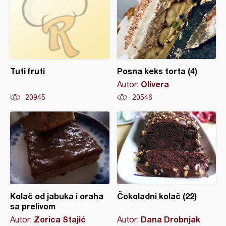
Tuti fruti
Posna keks torta (4)
Olivera
Autor:
20945
20546
Kolač od jabuka i oraha
Čokoladni kolač (22)
sa prelivom
Zorica Stajić
Dana Drobnjak
Autor:
Autor: