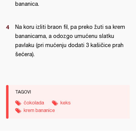
bananica.
Na koru izliti braon fil, pa preko žuti sa krem
bananicama, a odozgo umućenu slatku
pavlaku (pri mućenju dodati 3 kašičice prah
šećera).
TAGOVI
čokolada
keks
krem bananice