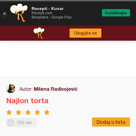
Recepti - Kuvar
Instalirajte
Recepti.com
Besplatna - Google Play
Ulogujte se
Milena Radivojević
Autor:
Najlon torta
Dodaj u listu
150 min