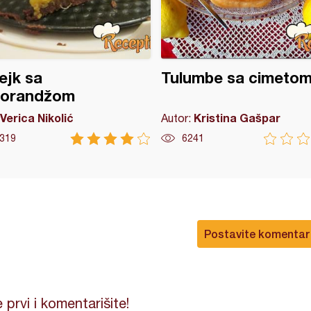
ejk sa
Tulumbe sa cimeto
orandžom
Verica Nikolić
Kristina Gašpar
Autor:
319
6241
Postavite komentar
 prvi i komentarišite!