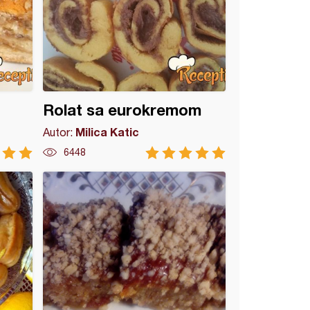
Rolat sa eurokremom
Milica Katic
Autor:
6448