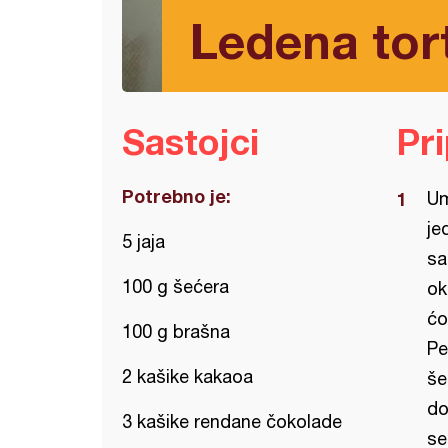
Ledena tort
Sastojci
Pr
Potrebno je:
Um
je
5 jaja
sa
100 g šećera
ok
ćo
100 g brašna
Pe
2 kašike kakaoa
še
do
3 kašike rendane čokolade
se