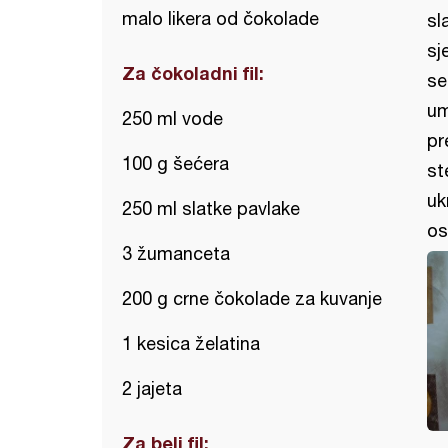
malo likera od čokolade
sl
sj
Za čokoladni fil:
se
um
250 ml vode
pr
100 g šećera
st
uk
250 ml slatke pavlake
os
3 žumanceta
200 g crne čokolade za kuvanje
1 kesica želatina
2 jajeta
Za beli fil: