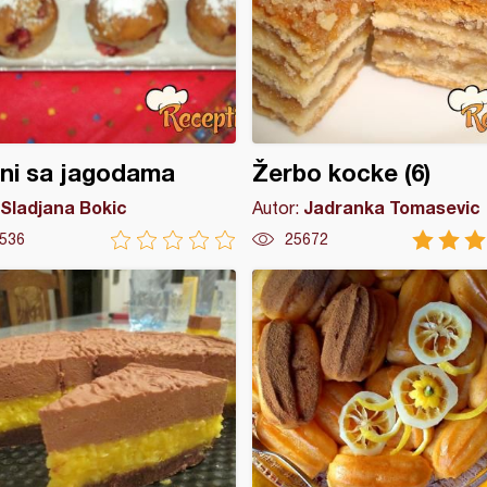
ni sa jagodama
Žerbo kocke (6)
Sladjana Bokic
Jadranka Tomasevic
Autor:
536
25672