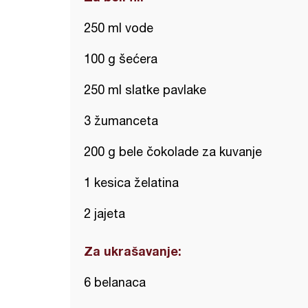
250 ml vode
100 g šećera
250 ml slatke pavlake
3 žumanceta
200 g bele čokolade za kuvanje
1 kesica želatina
2 jajeta
Za ukrašavanje:
6 belanaca