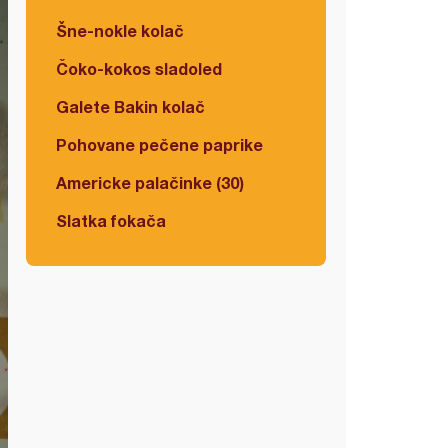
Šne-nokle kolač
Čoko-kokos sladoled
Galete Bakin kolač
Pohovane pečene paprike
Americke palačinke (30)
Slatka fokača