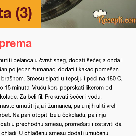
a (3)
iprema
utiti belanca u čvrst sneg, dodati šećer, a onda i
dan po jedan žumanac, dodati i kakao pomešan
 brašnom. Smesu sipati u tepsiju i peći na 180 C,
o 15 minuta. Vruću koru poprskati likerom od
kolade. Za beli fil: Prokuvati šećer i vodu.
nasto umutiti jaja i žumanca, pa u njih uliti vreli
rbet. Na pari otopiti belu čokoladu, pa i nju
dati u predhodnu smesu, promešati i ostaviti da
 ohladi. U ohlađenu smesu dodati umućenu