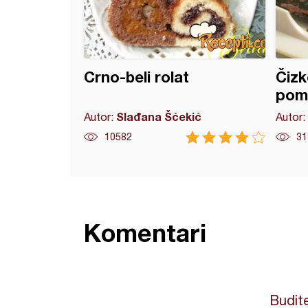
Crno-beli rolat
Čizk
pom
Slađana Šćekić
Autor:
Autor:
10582
31
Komentari
Budite