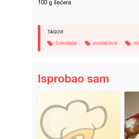
100 g šećera
TAGOVI
čokolada
poslastica
sl
Isprobao sam
 sa eurokremom