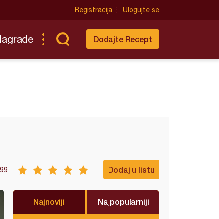
Registracija
Ulogujte se
Nagrade
Dodajte Recept
Dodaj u listu
99
Najnoviji
Najpopularniji