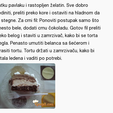
atku pavlaku i rastopljen želatin. Sve dobro
ediniti, preliti preko kore i ostaviti na hladnom da
 stegne. Za crni fil: Ponoviti postupak samo što
esto bele, dodati crnu čokoladu. Gotov fil preliti
eko belog i staviti u zamrzivač, kako bi se torta
egla. Penasto umutiti belanca sa šećerom i
rasiti tortu. Tortu držati u zamrzivaču, kako bi
tala ledena i vaditi po potrebi.