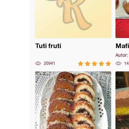
Tuti fruti
Mafi
Autor:
20941
14
go kolač (3)