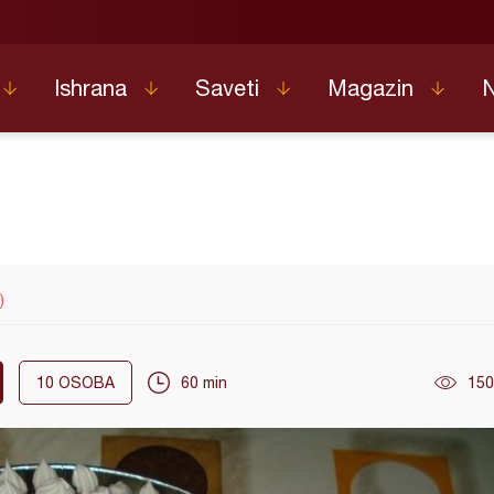
Ishrana
Saveti
Magazin
)
10
OSOBA
60 min
150