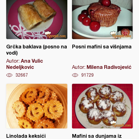
Grčka baklava (posno na
Posni mafini sa višnjama
vodi)
Ana Vulic
Autor:
Nedeljkovic
Milena Radivojević
Autor:
32667
91729
Linolada keksići
Mafini sa dunjama iz