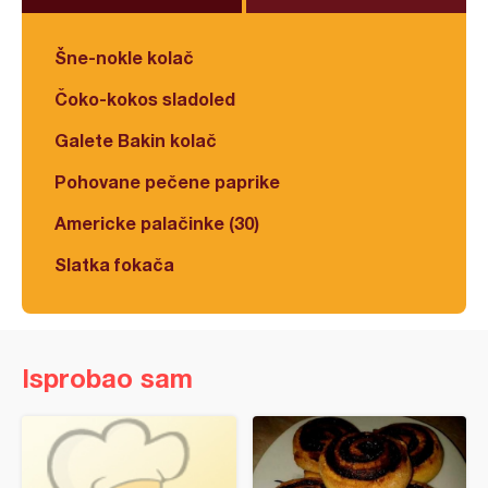
Šne-nokle kolač
Čoko-kokos sladoled
Galete Bakin kolač
Pohovane pečene paprike
Americke palačinke (30)
Slatka fokača
Isprobao sam