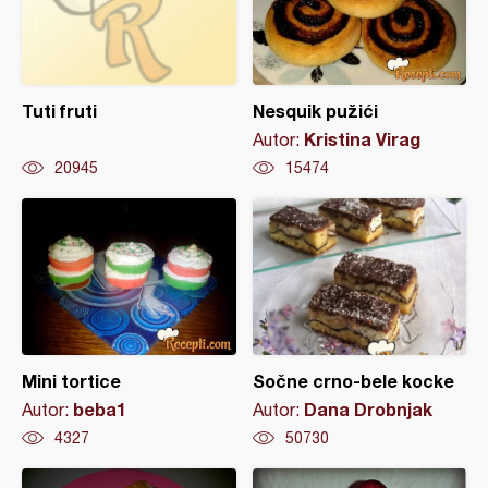
Tuti fruti
Nesquik pužići
Kristina Virag
Autor:
20945
15474
Mini tortice
Sočne crno-bele kocke
beba1
Dana Drobnjak
Autor:
Autor:
4327
50730