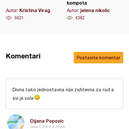
kompota
Kristina Virag
jelena nikolic
Autor:
Autor:
5621
6382
Komentari
Postavite komentar
Divna tako jednostavna nije zahtevna za rad a
svi je vole
Dijana Popovic
June 4, 2014, 5:10 pm