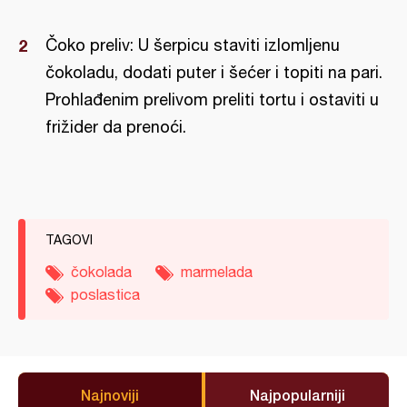
Čoko preliv: U šerpicu staviti izlomljenu
čokoladu, dodati puter i šećer i topiti na pari.
Prohlađenim prelivom preliti tortu i ostaviti u
frižider da prenoći.
TAGOVI
čokolada
marmelada
poslastica
Najnoviji
Najpopularniji