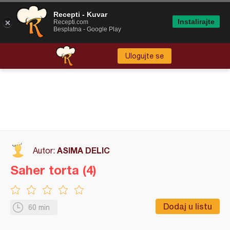
Recepti - Kuvar
Instalirajte
Recepti.com
Besplatna - Google Play
Ulogujte se
ASIMA DELIC
Autor:
Saher torta (4)
Dodaj u listu
60 min