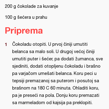
200 g čokolade za kuvanje
100 g šećera u prahu
Priprema
Čokoladu otopiti. U prvoj činiji umutiti
belanca sa malo soli. U drugoj većoj činiji
umutiti puter i šećer, pa dodati žumanca, sve
sjediniti, dodati otopljenu čokoladu i brašno
pa varjačom umešati belanca. Koru peci u
tepsiji premazanoj sa puterom i posutoj sa
brašnom na 180 C 60 minuta. Ohladiti koru,
pa je preseći na pola. Donju koru premazati
sa marmeladom od kajsija pa preklopiti.