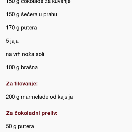
150 g čokolade za kuvanje
150 g šećera u prahu
170 g putera
5 jaja
na vrh noža soli
100 g brašna
Za filovanje:
200 g marmelade od kajsija
Za čokoladni preliv:
50 g putera