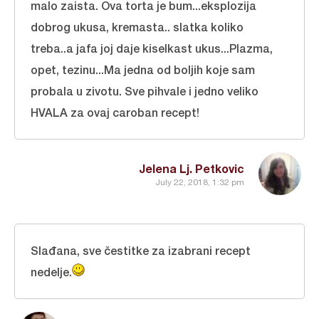
malo zaista. Ova torta je bum...eksplozija
dobrog ukusa, kremasta.. slatka koliko
treba..a jafa joj daje kiselkast ukus...Plazma,
opet, tezinu...Ma jedna od boljih koje sam
probala u zivotu. Sve pihvale i jedno veliko
HVALA za ovaj caroban recept!
Jelena Lj. Petkovic
July 22, 2018, 1:32 pm
Slađana, sve čestitke za izabrani recept
nedelje.