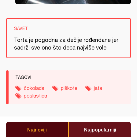
SAVET
Torta je pogodna za dečije rođendane jer
sadrži sve ono što deca najviše vole!
TAGOVI
čokolada
piškote
jafa
poslastica
Najnoviji
Najpopularniji