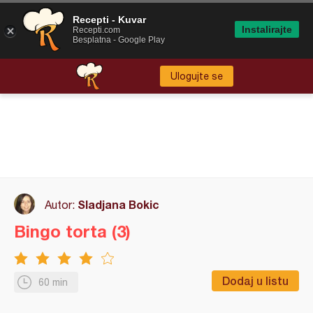
Recepti - Kuvar
Instalirajte
Recepti.com
Besplatna - Google Play
Ulogujte se
Sladjana Bokic
Autor:
Bingo torta (3)
Dodaj u listu
60 min