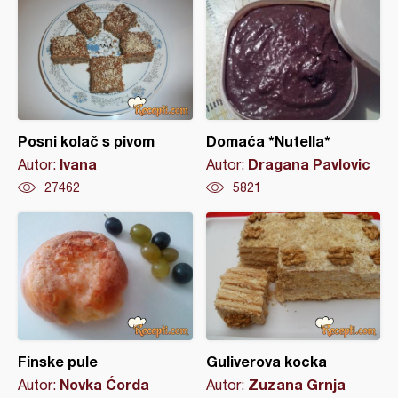
Posni kolač s pivom
Domaća *Nutella*
Ivana
Dragana Pavlovic
Autor:
Autor:
27462
5821
Finske pule
Guliverova kocka
Novka Ćorda
Zuzana Grnja
Autor:
Autor: