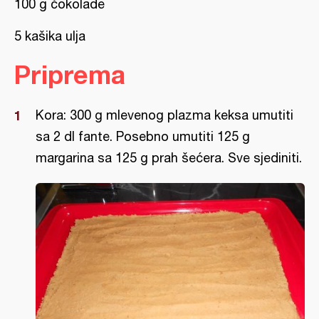
100 g čokolade
5 kašika ulja
Priprema
Kora: 300 g mlevenog plazma keksa umutiti
sa 2 dl fante. Posebno umutiti 125 g
margarina sa 125 g prah šećera. Sve sjediniti.