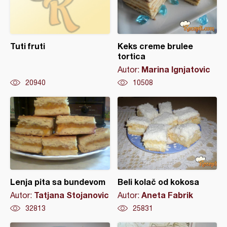
Tuti fruti
Keks creme brulee
tortica
Marina Ignjatovic
Autor:
20940
10508
Lenja pita sa bundevom
Beli kolač od kokosa
Tatjana Stojanovic
Aneta Fabrik
Autor:
Autor:
32813
25831