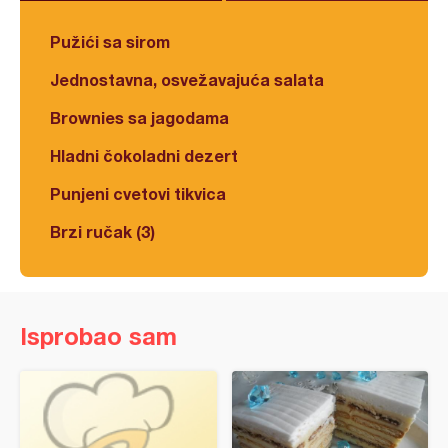
Pužići sa sirom
Jednostavna, osvežavajuća salata
Brownies sa jagodama
Hladni čokoladni dezert
Punjeni cvetovi tikvica
Brzi ručak (3)
Isprobao sam