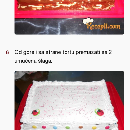
Od gore i sa strane tortu premazati sa 2
umućena šlaga.