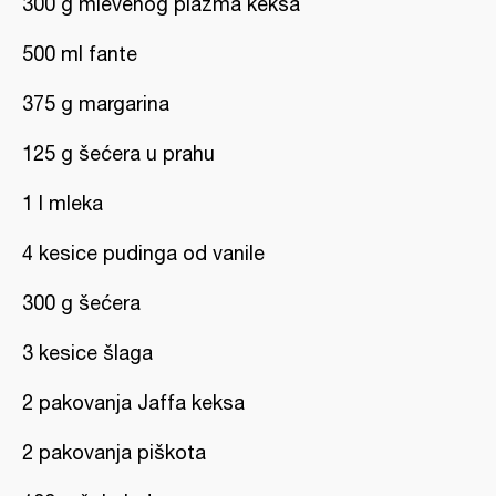
300 g mlevenog plazma keksa
500 ml fante
375 g margarina
125 g šećera u prahu
1 l mleka
4 kesice pudinga od vanile
300 g šećera
3 kesice šlaga
2 pakovanja Jaffa keksa
2 pakovanja piškota