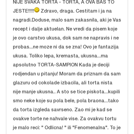
NIJE SVAKA TORTA - TORTA, A OVA BAS TO
JESTE!!!!!
Zdravo, draga. Cestitam i ja na
nagradi.Doduse, malo sam zakasnila, aki je Vas
recept i dalje aktuelan. Ne vredi da pisem koje
je ovo carstvo ukusa, dok sam ne napravis i ne
probas...ne moze ni da se zna! Ovo je fantazija
ukusa. Toliko lepa, kremasta, ukusna...ma
apsolutno TORTA-SAMPION Kada je deciji
rodjendan u pitanju! Moram da priznam da sam
glazuru od cokolade izbacila, ali torta nista
nije manje ukusna.. A sto se tice piskota...kupili
smo neke koje su pola bele, pola braona...tako
da torta izgleda savrseno. Zao mi je kad se
ovakve torte ne nahvale vise. Za ovakvu tortu
je malo reci: " Odlicna! " ili "Fenomenalna". To je