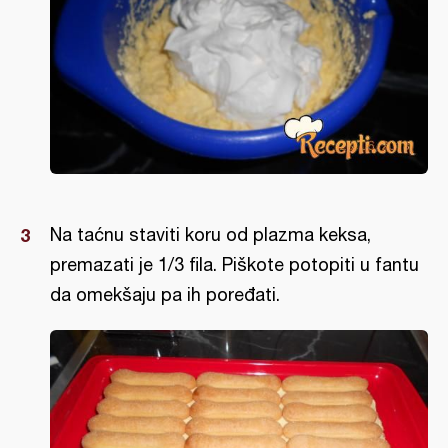
Na taćnu staviti koru od plazma keksa,
premazati je 1/3 fila. Piškote potopiti u fantu
da omekšaju pa ih poređati.