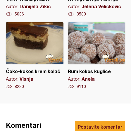
Danijela Žikić
Jelena Veličković
Autor:
Autor:
5036
3580
Čoko-kokos krem kolač
Rum kokos kuglice
Visnja
Anela
Autor:
Autor:
8220
9110
Komentari
Postavite komentar