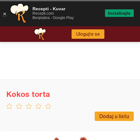
Recepti - Kuvar
Instalirajte
Recepti.com
Besplatna - Google Play
Ulogujte se
Kokos torta
Dodaj u listu