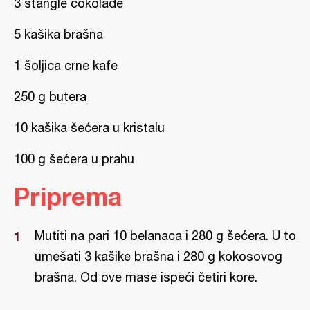
3 štangle čokolade
5 kašika brašna
1 šoljica crne kafe
250 g butera
10 kašika šećera u kristalu
100 g šećera u prahu
Priprema
Mutiti na pari 10 belanaca i 280 g šećera. U to
umešati 3 kašike brašna i 280 g kokosovog
brašna. Od ove mase ispeći četiri kore.