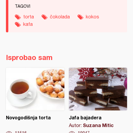
TAGOVI
torta
čokolada
kokos
kafa
Isprobao sam
Novogodišnja torta
Jafa bajadera
Suzana Mitic
Autor: