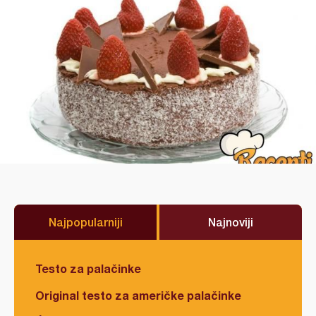
Najpopularniji
Najnoviji
Testo za palačinke
Original testo za američke palačinke