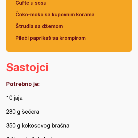
Ćufte u sosu
Čoko-moko sa kupovnim korama
Štrudla sa džemom
Pileći paprikaš sa krompirom
Sastojci
Potrebno je:
10 jaja
280 g šećera
350 g kokosovog brašna