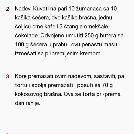
Nadev: Kuvati na pari 10 žumanaca sa 10
kašika šećera, dve kašike brašna, jednu
šoljicu crne kafe i 3 štangle omekšale
čokolade. Odvojeno umutiti 250 g butera sa
100 g šećera u prahu i ovu penastu masu
izmešati sa pripremljenim kremom.
Kore premazati ovim nadevom, sastaviti, pa
tortu i spolja premazati i posuti sa 70 g
kokosovog brašna. Ova se torta pri-prema
dan ranije.