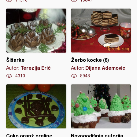
11516
19047
Šišarke
Žerbo kocke (8)
Terezija Erić
Dijana Ademovic
Autor:
Autor:
4310
8948
Čoko oranž praline
Novogodišnja euforija