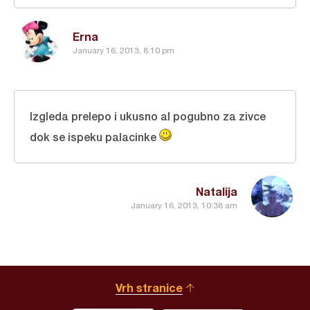
Erna
January 16, 2013, 8:10 pm
Izgleda prelepo i ukusno al pogubno za zivce
dok se ispeku palacinke
Natalija
January 16, 2013, 10:38 am
Vrh stranice