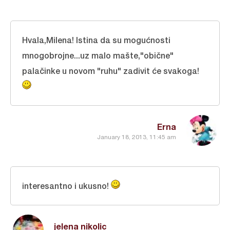
Hvala,Milena! Istina da su mogućnosti
mnogobrojne...uz malo mašte,"obične"
palačinke u novom "ruhu" zadivit će svakoga!
Erna
January 18, 2013, 11:45 am
interesantno i ukusno!
jelena nikolic