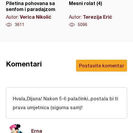
Piletina pohovana sa
Mesni rolat (4)
senfom i paradajzom
Verica Nikolić
Terezija Erić
Autor:
Autor:
3611
5096
Komentari
Postavite komentar
Hvala,Dijana! Nakon 5-6 palačinki..postala bi ti
prava umjetnica (sigurna sam)!
Erna