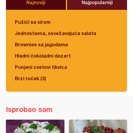
Najnoviji
Najpopularniji
Pužići sa sirom
Jednostavna, osvežavajuća salata
Brownies sa jagodama
Hladni čokoladni dezert
Punjeni cvetovi tikvica
Brzi ručak (3)
Isprobao sam