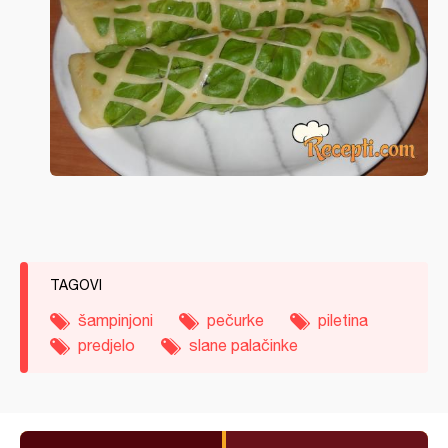
TAGOVI
šampinjoni
pečurke
piletina
predjelo
slane palačinke