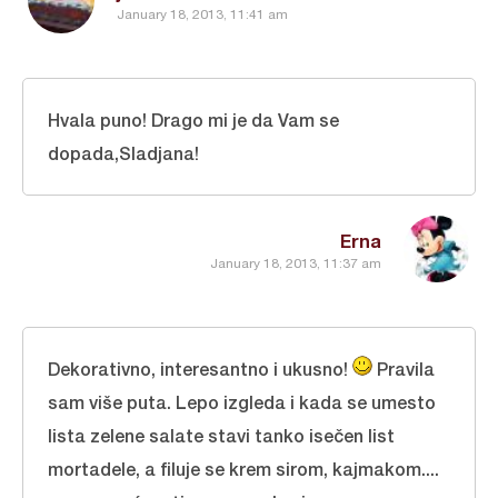
January 18, 2013, 11:41 am
Hvala puno! Drago mi je da Vam se
dopada,Sladjana!
Erna
January 18, 2013, 11:37 am
Dekorativno, interesantno i ukusno!
Pravila
sam više puta. Lepo izgleda i kada se umesto
lista zelene salate stavi tanko isečen list
mortadele, a filuje se krem sirom, kajmakom....