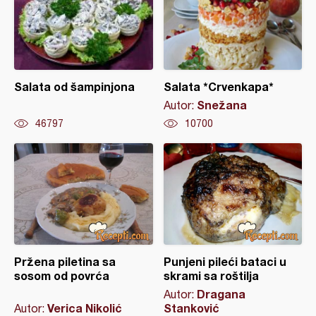
Salata od šampinjona
Salata *Crvenkapa*
Snežana
Autor:
46797
10700
Pržena piletina sa
Punjeni pileći bataci u
sosom od povrća
skrami sa roštilja
Dragana
Autor:
Verica Nikolić
Stanković
Autor: