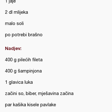
1 jaje
2 dl mlijeka
malo soli
po potrebi brašno
Nadjev:
400 g pilećih fileta
400 g šampinjona
1 glavica luka
začini so, biber, mješavina začina
par kašika kisele pavlake