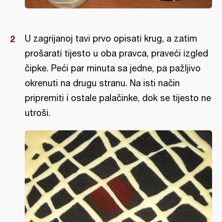
U zagrijanoj tavi prvo opisati krug, a zatim
prošarati tijesto u oba pravca, praveći izgled
čipke. Peći par minuta sa jedne, pa pažljivo
okrenuti na drugu stranu. Na isti način
pripremiti i ostale palačinke, dok se tijesto ne
utroši.