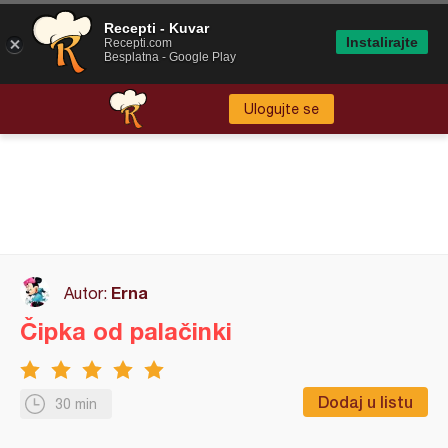
Recepti - Kuvar
Instalirajte
Recepti.com
Besplatna - Google Play
Ulogujte se
Erna
Autor:
Čipka od palačinki
Dodaj u listu
30 min