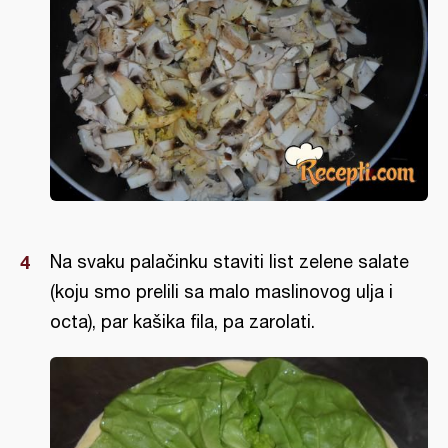
Na svaku palačinku staviti list zelene salate
(koju smo prelili sa malo maslinovog ulja i
octa), par kašika fila, pa zarolati.