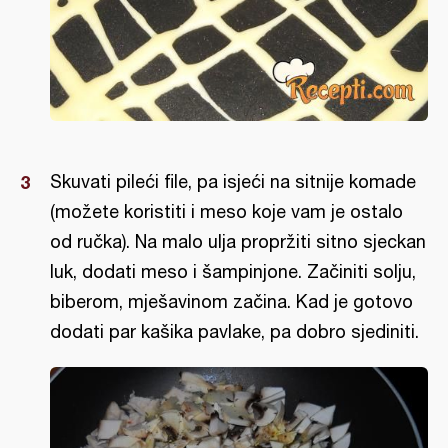
Skuvati pileći file, pa isjeći na sitnije komade
(možete koristiti i meso koje vam je ostalo
od ručka). Na malo ulja propržiti sitno sjeckan
luk, dodati meso i šampinjone. Začiniti solju,
biberom, mješavinom začina. Kad je gotovo
dodati par kašika pavlake, pa dobro sjediniti.