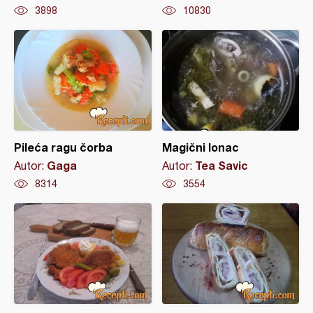
3898
10830
Pileća ragu čorba
Magični lonac
Gaga
Tea Savic
Autor:
Autor:
8314
3554