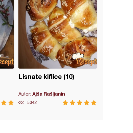
Lisnate kiflice (10)
Ajša Rašljanin
Autor:
5342