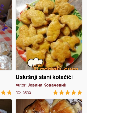
Uskršnji slani kolačići
Јована Ковачевић
Autor:
5032