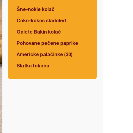
Šne-nokle kolač
Čoko-kokos sladoled
Galete Bakin kolač
Pohovane pečene paprike
Americke palačinke (30)
Slatka fokača