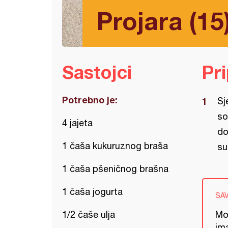
Projara (15
Sastojci
Pr
Potrebno je:
Sj
so
4 jajeta
do
1 čaša kukuruznog braša
su
1 čaša pšeničnog brašna
1 čaša jogurta
SA
1/2 čaše ulja
Mož
ima