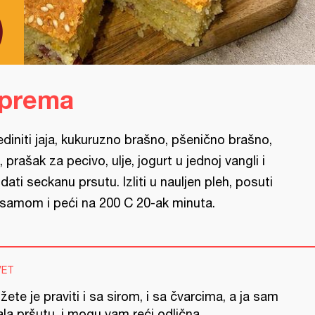
)
iprema
ediniti jaja, kukuruzno brašno, pšenično brašno,
, prašak za pecivo, ulje, jogurt u jednoj vangli i
dati seckanu prsutu. Izliti u nauljen pleh, posuti
samom i peći na 200 C 20-ak minuta.
VET
ete je praviti i sa sirom, i sa čvarcima, a ja sam
la pršutu, i mogu vam reći odlična.