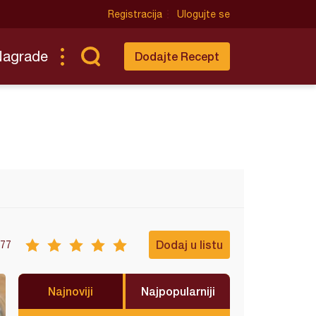
Registracija
Ulogujte se
Nagrade
Dodajte Recept
Dodaj u listu
77
Najnoviji
Najpopularniji