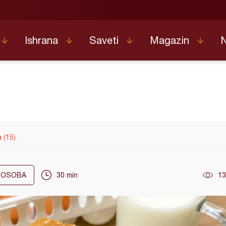
Ishrana
Saveti
Magazin
 (15)
OSOBA
30 min
13