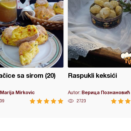
čice sa sirom (20)
Raspukli keksići
Marija Mirkovic
Верица Познановић
Autor:
39
2723