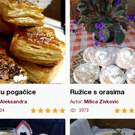
žu pogačice
Ružice s orasima
Aleksandra
Milica Zivkovic
Autor:
24
3373