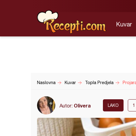
Kuvar
Naslovna
Kuvar
Topla Predjela
Projara
Olivera
Autor:
LAKO
1