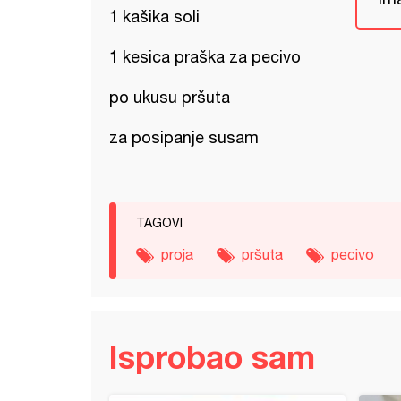
1 kašika soli
1 kesica praška za pecivo
po ukusu pršuta
za posipanje susam
TAGOVI
proja
pršuta
pecivo
Isprobao sam