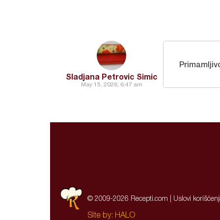
Primamljiv
Sladjana Petrovic Simic
May 15, 2026, 6:47 am
© 2009-2026 Recepti.com |
Uslovi korišćen
Site by:
HALO