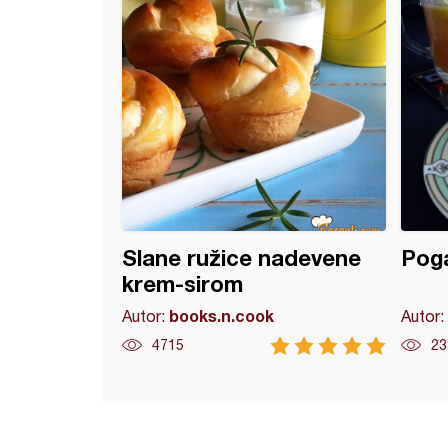
Slane ružice nadevene
Poga
krem-sirom
books.n.cook
Autor:
Autor:
4715
23