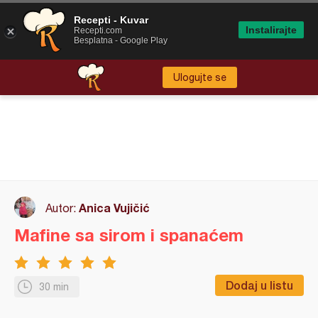
Recepti - Kuvar
Instalirajte
Recepti.com
Besplatna - Google Play
Ulogujte se
Anica Vujičić
Autor:
Mafine sa sirom i spanaćem
Dodaj u listu
30 min