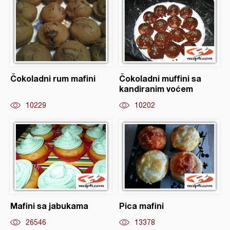
Čokoladni rum mafini
Čokoladni muffini sa
kandiranim voćem
10229
10202
Mafini sa jabukama
Pica mafini
26546
13378