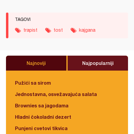
TAGOVI
trapist
tost
kajgana
Najnoviji
Najpopularniji
Pužići sa sirom
Jednostavna, osvežavajuća salata
Brownies sa jagodama
Hladni čokoladni dezert
Punjeni cvetovi tikvica