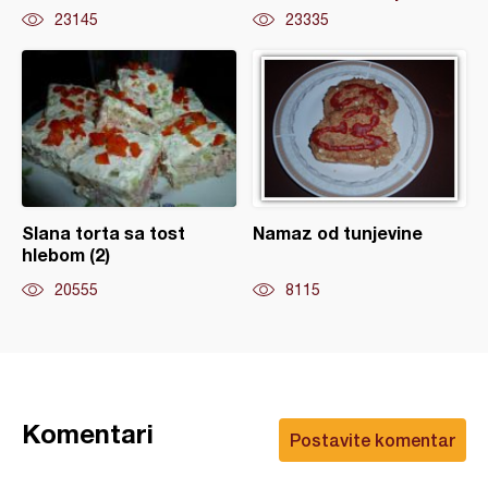
23145
23335
Slana torta sa tost
Namaz od tunjevine
hlebom (2)
20555
8115
Komentari
Postavite komentar