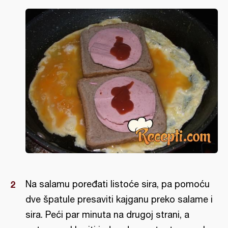
Na salamu poređati listoće sira, pa pomoću
dve špatule presaviti kajganu preko salame i
sira. Peći par minuta na drugoj strani, a