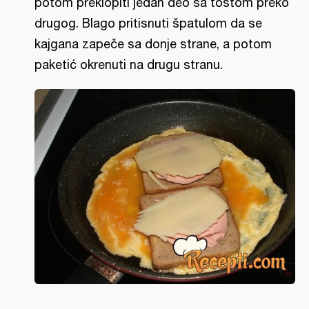
potom preklopiti jedan deo sa tostom preko
drugog. Blago pritisnuti špatulom da se
kajgana zapeče sa donje strane, a potom
paketić okrenuti na drugu stranu.