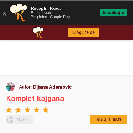
Recepti - Kuvar
Instalirajte
Recepti.com
Besplatna - Google Play
Ulogujte se
Dijana Ademovic
Autor:
Komplet kajgana
Dodaj u listu
15 min