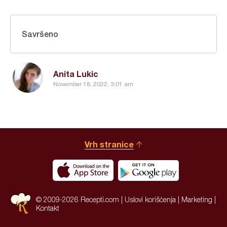
Savršeno
Anita Lukic
November 18, 2022, 3:01 am
Vrh stranice
© 2009-2026 Recepti.com |
Uslovi korišćenja
|
Marketing
|
Kontakt