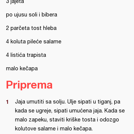
3 jajeta
po ujusu soli i bibera
2 parčeta tost hleba
4 koluta pileće salame
4 listića trapista
malo kečapa
Priprema
Jaja umutiti sa solju. Ulje sipati u tiganj, pa
kada se ugreje, sipati umućena jaja. Kada se
malo zapeku, staviti kriške tosta i odozgo
kolutove salame i malo kečapa.