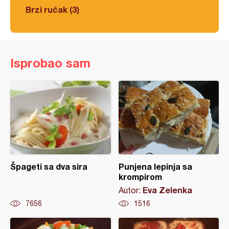
Brzi ručak (3)
Isprobao sam
Špageti sa dva sira
Punjena lepinja sa
krompirom
Eva Zelenka
Autor:
7656
1516