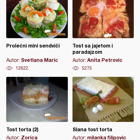
Prolećni mini sendviči
Tost sa jajetom i
paradajzom
Svetlana Maric
Anita Petrovic
Autor:
Autor:
12622
5275
Tost torta (2)
Slana tost torta
Zorica
milanka filipovic
Autor:
Autor: