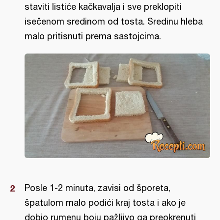
staviti listiće kačkavalja i sve preklopiti
isečenom sredinom od tosta. Sredinu hleba
malo pritisnuti prema sastojcima.
Posle 1-2 minuta, zavisi od šporeta,
špatulom malo podići kraj tosta i ako je
dobio rumenu boju pažljivo ga preokrenuti