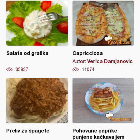
Salata od graška
Capriccioza
Verica Damjanovic
Autor:
35837
11074
Preliv za špagete
Pohovane paprike
punjene kačkavaljem