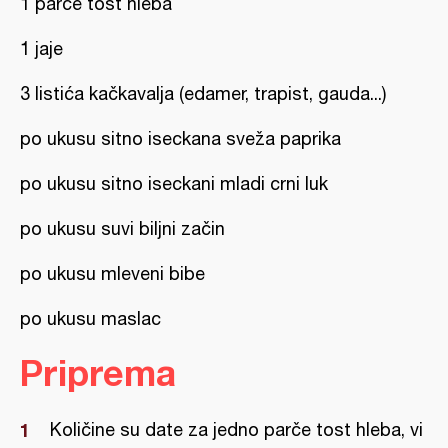
1 parče tost hleba
1 jaje
3 listića kačkavalja (edamer, trapist, gauda...)
po ukusu sitno iseckana sveža paprika
po ukusu sitno iseckani mladi crni luk
po ukusu suvi biljni začin
po ukusu mleveni bibe
po ukusu maslac
Priprema
Količine su date za jedno parče tost hleba, vi