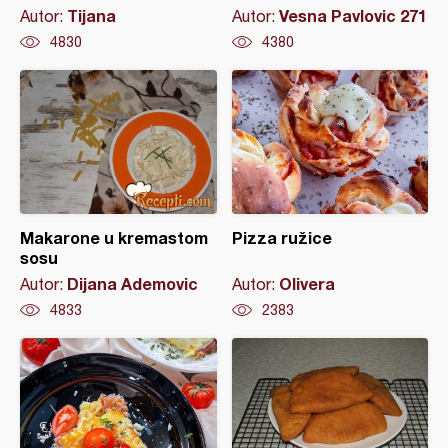
Tijana
Vesna Pavlovic 271
Autor:
Autor:
4830
4380
Makarone u kremastom
Pizza ružice
sosu
Dijana Ademovic
Olivera
Autor:
Autor:
4833
2383