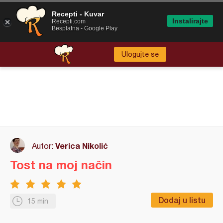
Recepti - Kuvar
Instalirajte
Recepti.com
Besplatna - Google Play
Ulogujte se
Verica Nikolić
Autor:
Tost na moj način
Dodaj u listu
15 min