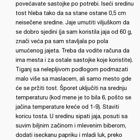
povećavate sastojke po potrebi. Iseći sredinu
tost hleba tako da sa stane ostane 0,5 cm
neisečene sredine. Jaje umutiti viljuškom da
se dobro sjedini (ja sam koristila jaja od 60 g,
znači veća pa sam stavljala po pola
umućenog jajeta. Treba da vodite računa da
ima mesta i za ostale sastojke koje koristite).
Tiganj sa nelepljivom podlogom podmazati
malo više sa maslacem, ali samo mesto gde
će se pržiti tost. Šporet uključiti na srednju
temperaturu (kod mene je to bila 6, pošto se
jačina temperature kreće od 1-9). Staviti
koricu tosta. U sredinu sipati jaja, posuti sa
suvim biljnim začinom i mlevenim biberom,
dodati iseckanu papriku i mladi luk, preko