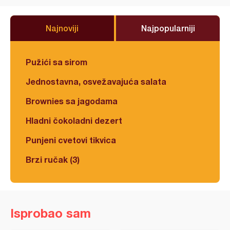
Najnoviji
Najpopularniji
Pužići sa sirom
Jednostavna, osvežavajuća salata
Brownies sa jagodama
Hladni čokoladni dezert
Punjeni cvetovi tikvica
Brzi ručak (3)
Isprobao sam