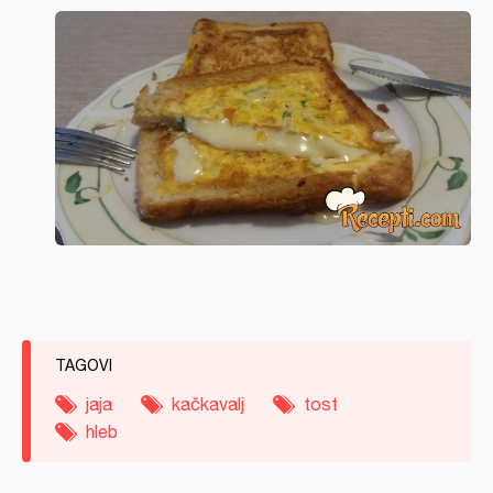
TAGOVI
jaja
kačkavalj
tost
hleb