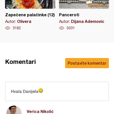
Zapečene palačinke (12)
Panceroti
Olivera
Dijana Ademovic
Autor:
Autor:
3182
5031
Komentari
Postavite komentar
Hvala Danijela
Verica Nikolić