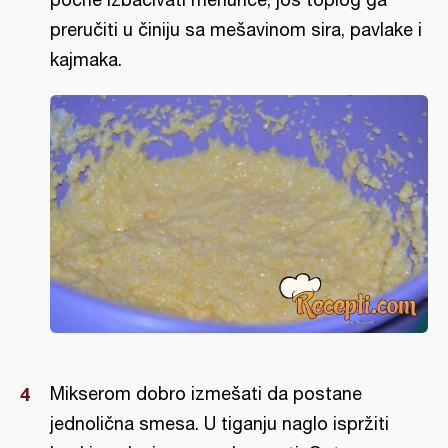
preručiti u činiju sa mešavinom sira, pavlake i
kajmaka.
Mikserom dobro izmešati da postane
jednolična smesa. U tiganju naglo ispržiti