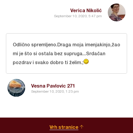
Verica Nikolić
September 10, 2020, 5:47 pm
Odlično spremljeno.Draga moja imenjakinjo,žao
mi je što si ostala bez supruga...Srdačan
pozdrav i svako dobro ti želim.;
Vesna Pavlovic 271
September 10, 2020, 1:23 pm
Vrh stranice