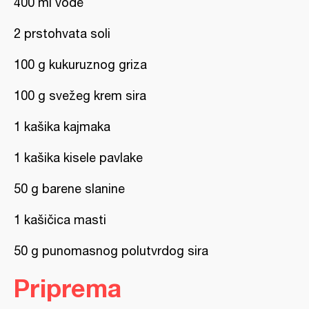
400 ml vode
2 prstohvata soli
100 g kukuruznog griza
100 g svežeg krem sira
1 kašika kajmaka
1 kašika kisele pavlake
50 g barene slanine
1 kašičica masti
50 g punomasnog polutvrdog sira
Priprema