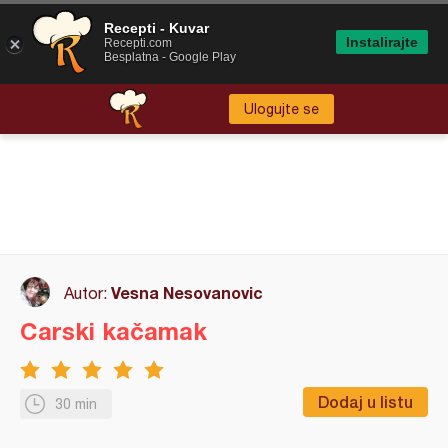
Recepti - Kuvar
Instalirajte
Recepti.com
Besplatna - Google Play
Ulogujte se
Vesna Nesovanovic
Autor:
Carski kačamak
Dodaj u listu
30 min