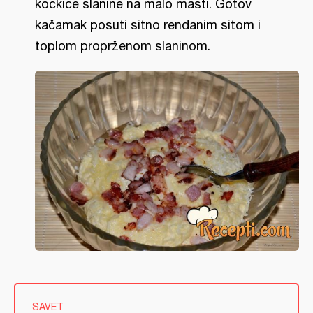
kockice slanine na malo masti. Gotov
kačamak posuti sitno rendanim sitom i
toplom proprženom slaninom.
SAVET