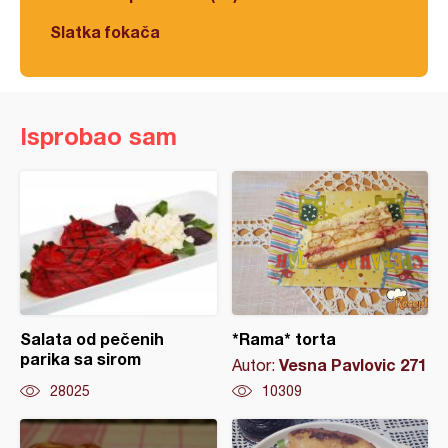
Slatka fokača
Isprobao sam
Salata od pečenih
*Rama* torta
parika sa sirom
Vesna Pavlovic 271
Autor:
28025
10309