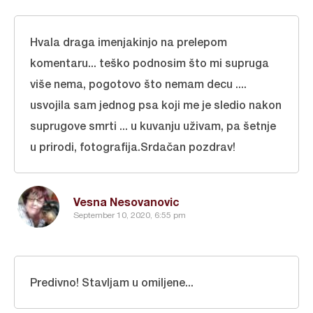
Hvala draga imenjakinjo na prelepom
komentaru... teško podnosim što mi supruga
više nema, pogotovo što nemam decu ....
usvojila sam jednog psa koji me je sledio nakon
suprugove smrti ... u kuvanju uživam, pa šetnje
u prirodi, fotografija.Srdačan pozdrav!
Vesna Nesovanovic
September 10, 2020, 6:55 pm
Predivno! Stavljam u omiljene...