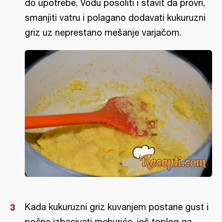
do upotrebe. Vodu posoliti i stavit da provri,
smanjiti vatru i polagano dodavati kukuruzni
griz uz neprestano mešanje varjačom.
Kada kukuruzni griz kuvanjem postane gust i
počne izbacivati mehuriće, još toplog ga