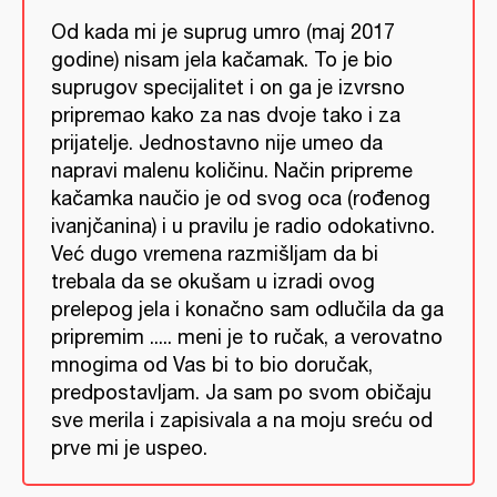
Od kada mi je suprug umro (maj 2017
godine) nisam jela kačamak. To je bio
suprugov specijalitet i on ga je izvrsno
pripremao kako za nas dvoje tako i za
prijatelje. Jednostavno nije umeo da
napravi malenu količinu. Način pripreme
kačamka naučio je od svog oca (rođenog
ivanjčanina) i u pravilu je radio odokativno.
Već dugo vremena razmišljam da bi
trebala da se okušam u izradi ovog
prelepog jela i konačno sam odlučila da ga
pripremim ..... meni je to ručak, a verovatno
mnogima od Vas bi to bio doručak,
predpostavljam. Ja sam po svom običaju
sve merila i zapisivala a na moju sreću od
prve mi je uspeo.