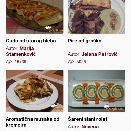
Čudo od starog hleba
Pire od graška
Marija
Autor:
Stamenković
Jelena Petrović
Autor:
16739
5026
Aromatična musaka od
Šareni slani rolat
krompira
Nevena
Autor: