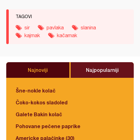
TAGOVI
sir
pavlaka
slanina
kajmak
kačamak
Najnoviji
Najpopularniji
Šne-nokle kolač
Čoko-kokos sladoled
Galete Bakin kolač
Pohovane pečene paprike
Americke palačinke (30)