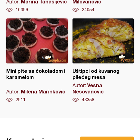
Marina Tanasijevic
Milovanović
Autor:
10399
24054
Mini pite sa čokoladom i
Uštipci od kuvanog
karamelom
pilećeg mesa
Vesna
Autor:
Milena Marinkovic
Nesovanovic
Autor:
2911
43358