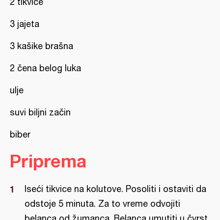
2 tikvice
3 jajeta
3 kašike brašna
2 čena belog luka
ulje
suvi biljni začin
biber
Priprema
Iseći tikvice na kolutove. Posoliti i ostaviti da
odstoje 5 minuta. Za to vreme odvojiti
belanca od žumanca. Belanca umutiti u čvrst