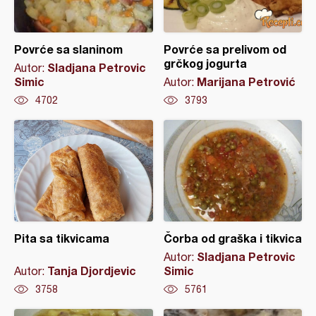
Povrće sa slaninom
Povrće sa prelivom od
grčkog jogurta
Sladjana Petrovic
Autor:
Simic
Marijana Petrović
Autor:
4702
3793
Pita sa tikvicama
Čorba od graška i tikvica
Sladjana Petrovic
Autor:
Tanja Djordjevic
Simic
Autor:
3758
5761