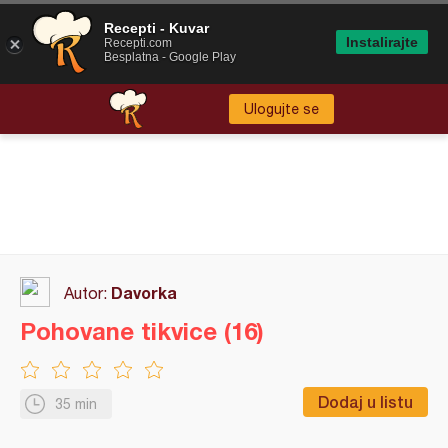
Recepti - Kuvar
Instalirajte
Recepti.com
Besplatna - Google Play
Ulogujte se
Davorka
Autor:
Pohovane tikvice (16)
Dodaj u listu
35 min