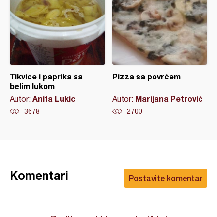
Tikvice i paprika sa
Pizza sa povrćem
belim lukom
Anita Lukic
Marijana Petrović
Autor:
Autor:
3678
2700
Komentari
Postavite komentar