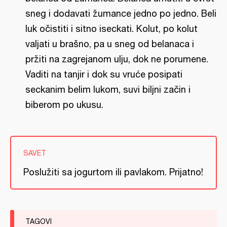
sneg i dodavati žumance jedno po jedno. Beli
luk očistiti i sitno iseckati. Kolut, po kolut
valjati u brašno, pa u sneg od belanaca i
pržiti na zagrejanom ulju, dok ne porumene.
Vaditi na tanjir i dok su vruće posipati
seckanim belim lukom, suvi biljni začin i
biberom po ukusu.
SAVET
Poslužiti sa jogurtom ili pavlakom. Prijatno!
TAGOVI