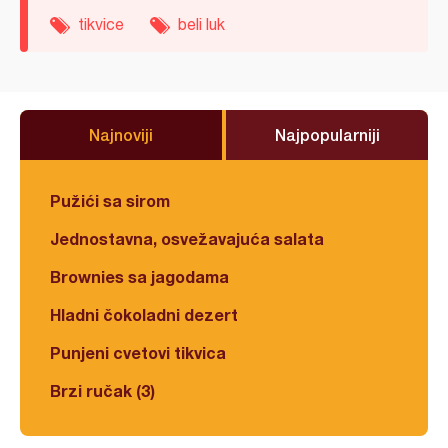
tikvice
beli luk
Najnoviji
Najpopularniji
Pužići sa sirom
Jednostavna, osvežavajuća salata
Brownies sa jagodama
Hladni čokoladni dezert
Punjeni cvetovi tikvica
Brzi ručak (3)