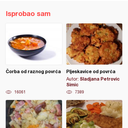
Isprobao sam
Čorba od raznog povrća
Pljeskavice od povrća
Sladjana Petrovic
Autor:
Simic
16061
7389