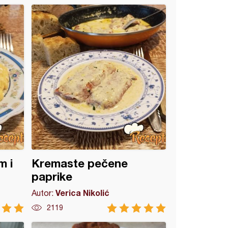
m i
Kremaste pečene
paprike
Verica Nikolić
Autor:
2119