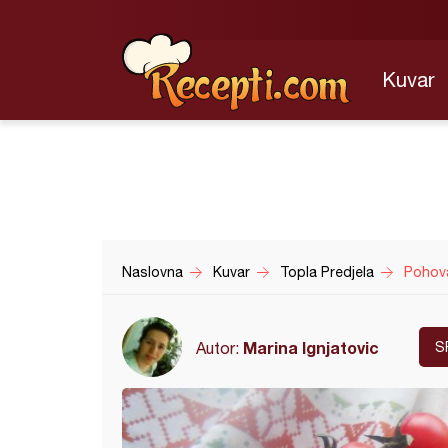
Kuvar
Naslovna
Kuvar
Topla Predjela
Pohov
Marina Ignjatovic
Autor:
S