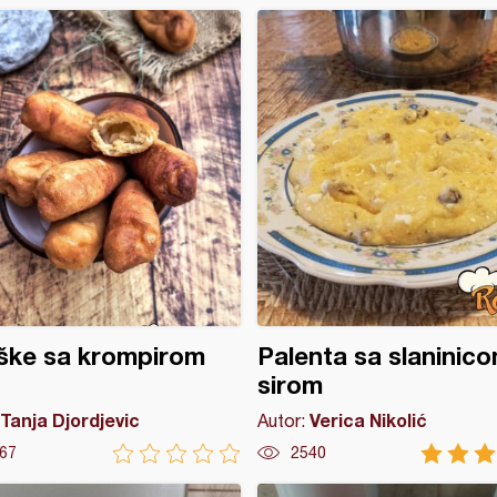
ške sa krompirom
Palenta sa slaninico
sirom
Tanja Djordjevic
Verica Nikolić
Autor:
67
2540