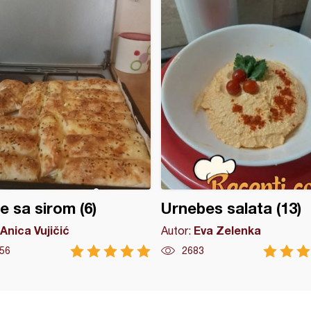
ce sa sirom (6)
Urnebes salata (13)
Anica Vujičić
Eva Zelenka
Autor:
56
2683