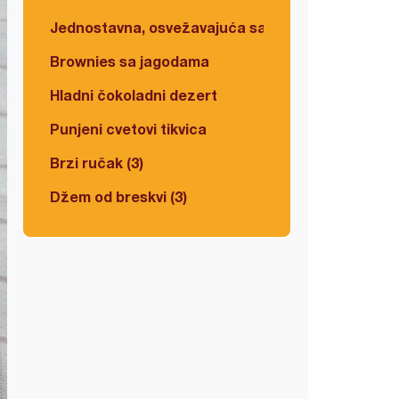
Jednostavna, osvežavajuća salata
Brownies sa jagodama
Hladni čokoladni dezert
Punjeni cvetovi tikvica
Brzi ručak (3)
Džem od breskvi (3)