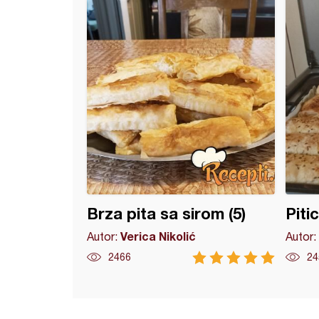
Brza pita sa sirom (5)
Piti
Verica Nikolić
Autor:
Autor:
2466
24