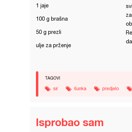
1 jaje
sv
za
100 g brašna
ob
50 g prezli
Re
da
ulje za prženje
TAGOVI
sir
šunka
predjelo
Isprobao sam