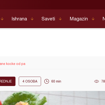
Ishrana
Saveti
Magazin
ane kocke od pa
REDNJE
4
OSOBA
60 min
78