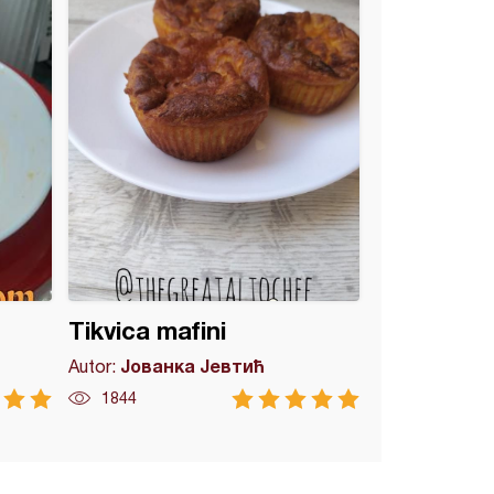
Tikvica mafini
Јованка Јевтић
Autor:
1844