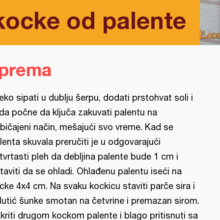
ocke od palente
iprema
eko sipati u dublju šerpu, dodati prstohvat soli i
da počne da ključa zakuvati palentu na
bičajeni način, mešajući svo vreme. Kad se
lenta skuvala preručiti je u odgovarajući
tvrtasti pleh da debljina palente bude 1 cm i
taviti da se ohladi. Ohlađenu palentu iseći na
cke 4x4 cm. Na svaku kockicu staviti parče sira i
lutić šunke smotan na četvrine i premazan sirom.
kriti drugom kockom palente i blago pritisnuti sa