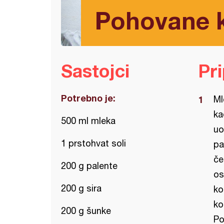
Pohovane k
Sastojci
Pr
Potrebno je:
Ml
ka
500 ml mleka
uo
1 prstohvat soli
pa
če
200 g palente
os
200 g sira
ko
ko
200 g šunke
Po