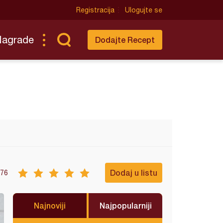
Registracija
Ulogujte se
Nagrade
Dodajte Recept
Dodaj u listu
76
Najnoviji
Najpopularniji