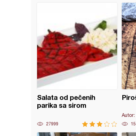
ste pečene paprike
Salata od pečenih
Piro
parika sa sirom
Autor:
27999
15
a mafini