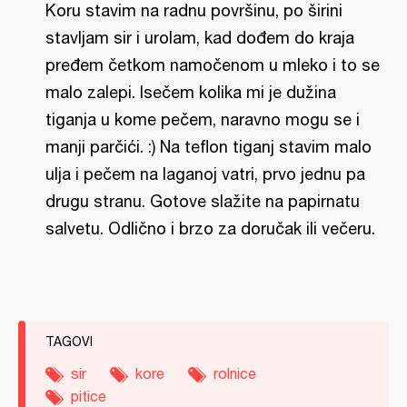
Koru stavim na radnu površinu, po širini
stavljam sir i urolam, kad dođem do kraja
pređem četkom namočenom u mleko i to se
malo zalepi. Isečem kolika mi je dužina
tiganja u kome pečem, naravno mogu se i
manji parčići. :) Na teflon tiganj stavim malo
ulja i pečem na laganoj vatri, prvo jednu pa
drugu stranu. Gotove slažite na papirnatu
salvetu. Odlično i brzo za doručak ili večeru.
TAGOVI
sir
kore
rolnice
pitice