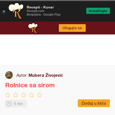
Recepti - Kuvar
Instalirajte
Recepti.com
Besplatna - Google Play
Ulogujte se
Mubera Živojević
Autor:
Rolnice sa sirom
Dodaj u listu
5 min