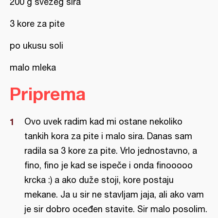
200 g svežeg sira
3 kore za pite
po ukusu soli
malo mleka
Priprema
Ovo uvek radim kad mi ostane nekoliko
tankih kora za pite i malo sira. Danas sam
radila sa 3 kore za pite. Vrlo jednostavno, a
fino, fino je kad se ispeče i onda finooooo
krcka :) a ako duže stoji, kore postaju
mekane. Ja u sir ne stavljam jaja, ali ako vam
je sir dobro oceđen stavite. Sir malo posolim.