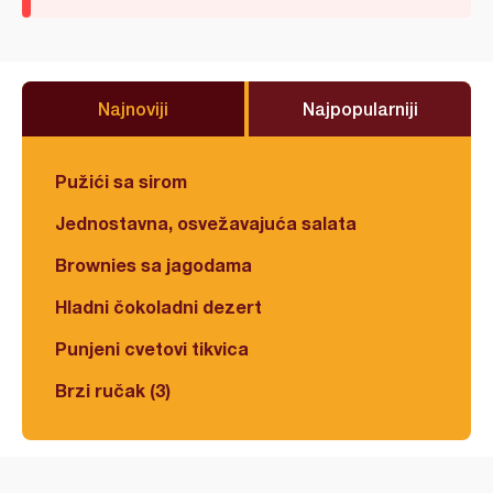
Najnoviji
Najpopularniji
Pužići sa sirom
Jednostavna, osvežavajuća salata
Brownies sa jagodama
Hladni čokoladni dezert
Punjeni cvetovi tikvica
Brzi ručak (3)