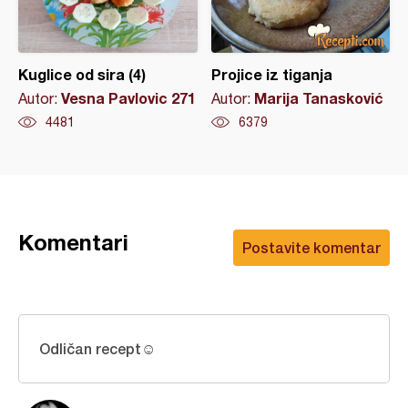
Kuglice od sira (4)
Projice iz tiganja
Vesna Pavlovic 271
Marija Tanasković
Autor:
Autor:
4481
6379
Komentari
Postavite komentar
Odličan recept☺