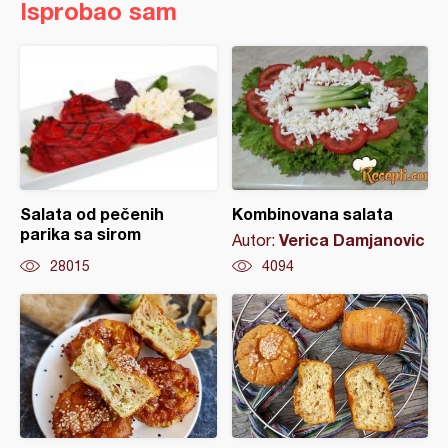
Isprobao sam
Salata od pečenih
Kombinovana salata
parika sa sirom
Verica Damjanovic
Autor:
28015
4094