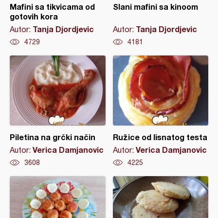
Mafini sa tikvicama od
Slani mafini sa kinoom
gotovih kora
Tanja Djordjevic
Tanja Djordjevic
Autor:
Autor:
4729
4181
Piletina na grčki način
Ružice od lisnatog testa
Verica Damjanovic
Verica Damjanovic
Autor:
Autor:
3608
4225