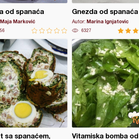
a od spanaća
Gnezda od spanaća
Maja Marković
Marina Ignjatovic
Autor:
56
6327
t sa spanaćem,
Vitamiska bomba od