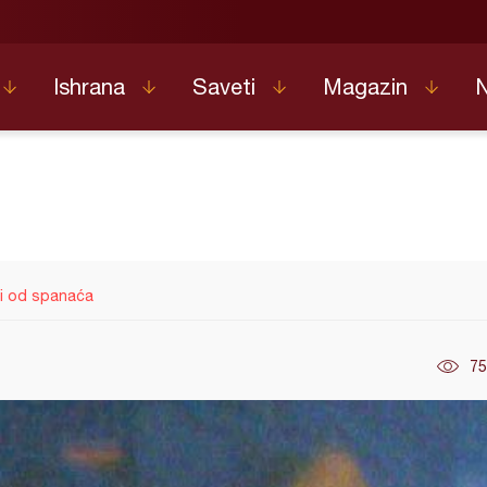
Ishrana
Saveti
Magazin
i od spanaća
75