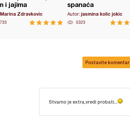
m i jajima
spanaća
Marina Zdravkovic
jasmina kolic jokic
Autor:
733
5323
Postavite komentar
Stvarno je extra,vredi probati...