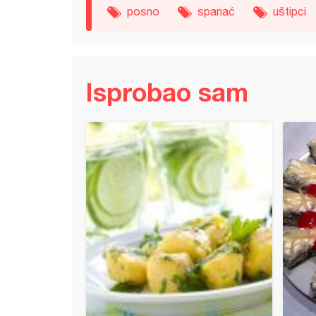
posno
spanać
uštipci
Isprobao sam
ine kore i spanać