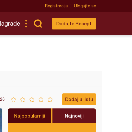
Registracija
Ulogujte se
Nagrade
Dodajte Recept
Dodaj u listu
26
Najpopularniji
Najnoviji