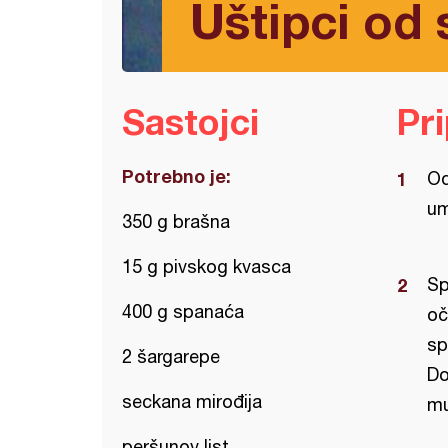
Uštipci od
Sastojci
Pr
Potrebno je:
Od
um
350 g brašna
15 g pivskog kvasca
Sp
400 g spanaća
oč
sp
2 šargarepe
Do
seckana mirođija
mu
peršunov list