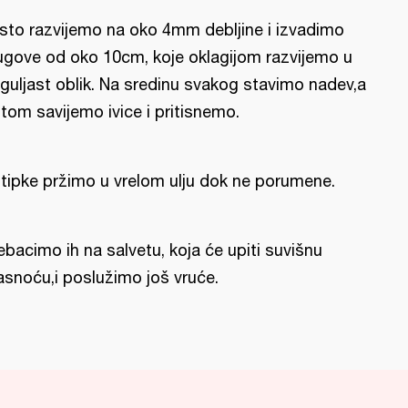
sto razvijemo na oko 4mm debljine i izvadimo
ugove od oko 10cm, koje oklagijom razvijemo u
guljast oblik. Na sredinu svakog stavimo nadev,a
tom savijemo ivice i pritisnemo.
tipke pržimo u vrelom ulju dok ne porumene.
ebacimo ih na salvetu, koja će upiti suvišnu
snoću,i poslužimo još vruće.