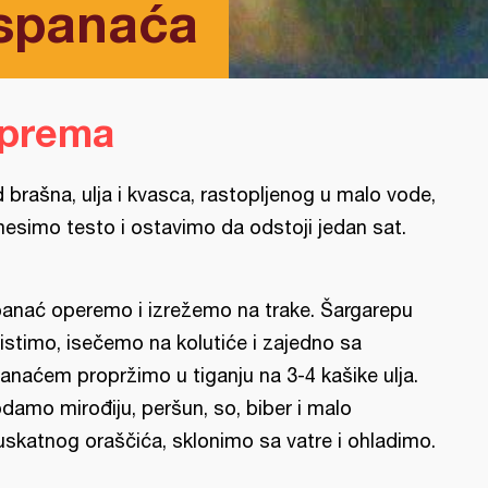
 spanaća
iprema
 brašna, ulja i kvasca, rastopljenog u malo vode,
esimo testo i ostavimo da odstoji jedan sat.
anać operemo i izrežemo na trake. Šargarepu
istimo, isečemo na kolutiće i zajedno sa
anaćem propržimo u tiganju na 3-4 kašike ulja.
damo mirođiju, peršun, so, biber i malo
skatnog oraščića, sklonimo sa vatre i ohladimo.