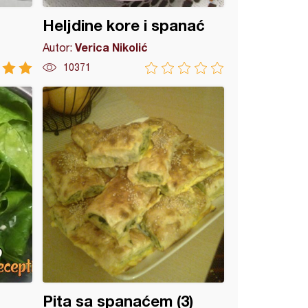
Heljdine kore i spanać
Verica Nikolić
Autor:
10371
Pita sa spanaćem (3)