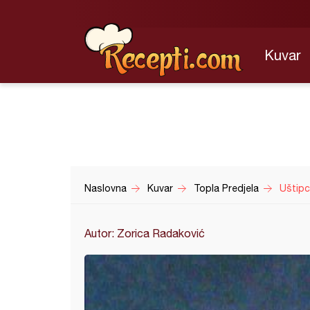
Kuvar
Naslovna
Kuvar
Topla Predjela
Uštipc
Autor: Zorica Radaković