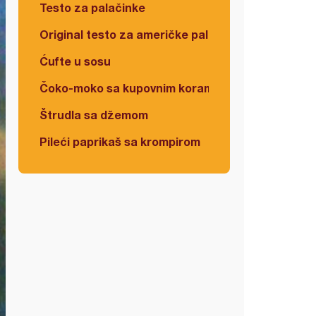
Testo za palačinke
Original testo za američke palačinke
Ćufte u sosu
Čoko-moko sa kupovnim korama
Štrudla sa džemom
Pileći paprikaš sa krompirom