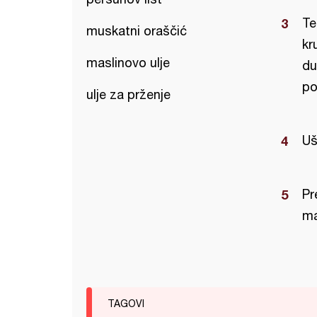
Te
muskatni oraščić
kr
maslinovo ulje
du
po
ulje za prženje
Uš
Pr
ma
TAGOVI