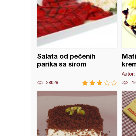
Salata od pečenih
Mafi
parika sa sirom
kre
Autor:
28028
79
 torta (21)