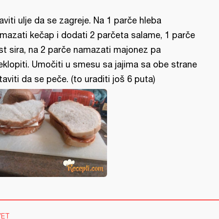
aviti ulje da se zagreje. Na 1 parče hleba
mazati kečap i dodati 2 parčeta salame, 1 parče
st sira, na 2 parče namazati majonez pa
eklopiti. Umočiti u smesu sa jajima sa obe strane
staviti da se peče. (to uraditi još 6 puta)
VET