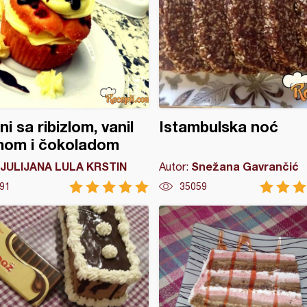
ni sa ribizlom, vanil
Istambulska noć
mom i čokoladom
JULIJANA LULA KRSTIN
Snežana Gavrančić
Autor:
91
35059