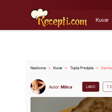
Kuvar
Naslovna
Kuvar
Topla Predjela
Savrše
Milica
Autor:
LAKO
7
O