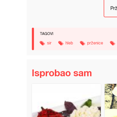
Prž
TAGOVI
sir
hleb
prženice
Isprobao sam
 sa rolatima