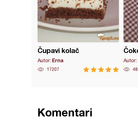
Čupavi kolač
Čoko
Erna
Autor:
Autor:
17207
48
Komentari