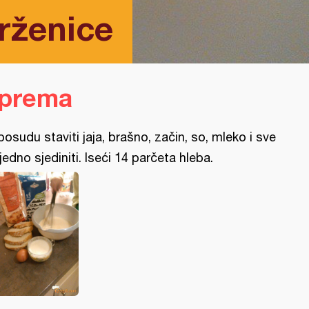
rženice
iprema
posudu staviti jaja, brašno, začin, so, mleko i sve
jedno sjediniti. Iseći 14 parčeta hleba.