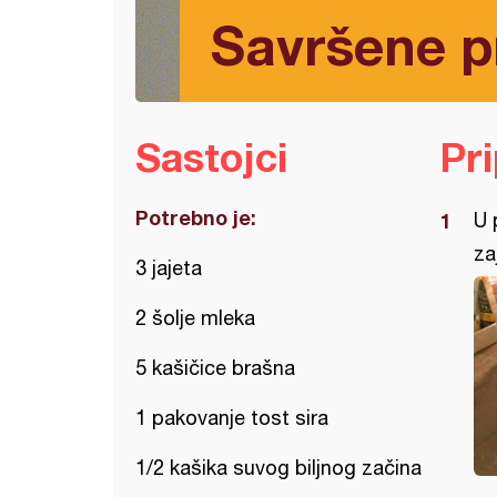
Savršene p
Sastojci
Pr
Potrebno je:
U 
za
3 jajeta
2 šolje mleka
5 kašičice brašna
1 pakovanje tost sira
1/2 kašika suvog biljnog začina