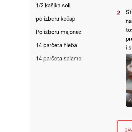
1/2 kašika soli
St
po izboru kečap
na
to
Po izboru majonez
pr
14 parčeta hleba
i 
14 parčeta salame
SA