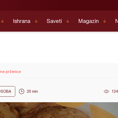
Ishrana
Saveti
Magazin
ne prženice
SOBA
20 min
124