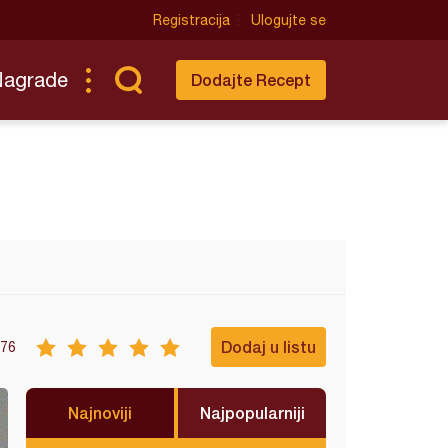
Registracija
Ulogujte se
Nagrade
Dodajte Recept
Dodaj u listu
76
Najnoviji
Najpopularniji