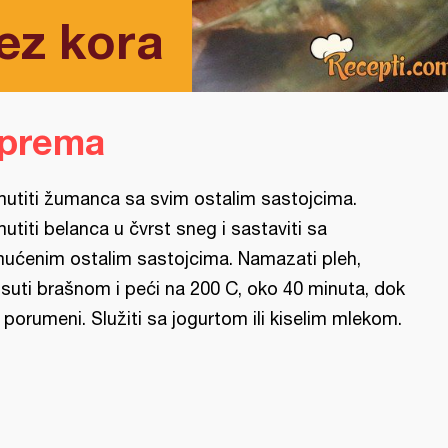
ez kora
iprema
utiti žumanca sa svim ostalim sastojcima.
utiti belanca u čvrst sneg i sastaviti sa
ućenim ostalim sastojcima. Namazati pleh,
suti brašnom i peći na 200 C, oko 40 minuta, dok
 porumeni. Služiti sa jogurtom ili kiselim mlekom.