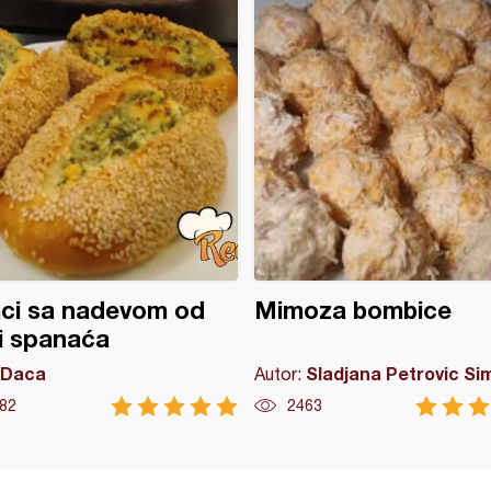
ci sa nadevom od
Mimoza bombice
 i spanaća
Daca
Sladjana Petrovic Si
Autor:
82
2463