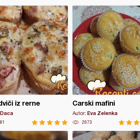
viči iz rerne
Carski mafini
Daca
Eva Zelenka
Autor:
81
2673