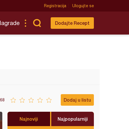
Registracija
Ulogujte se
Nagrade
Dodajte Recept
Dodaj u listu
68
Najnoviji
Najpopularniji