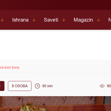
Ishrana
Saveti
Magazin
ica bez kora
O
8
OSOBA
60 min
80