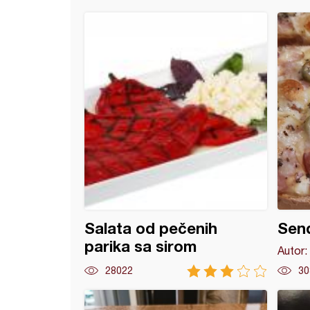
a salata
Salata od pečenih
Send
parika sa sirom
Autor:
28022
30
ir u prelivu sa sirom