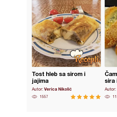
Tost hleb sa sirom i
Čam
jajima
sira
Verica Nikolić
Autor:
Autor:
1557
11