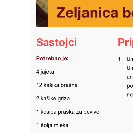
Zeljanica b
Sastojci
Pr
Potrebno je:
Um
Um
4 jajeta
um
12 kašika brašna
po
ne
2 kašike griza
1 kesica praška za pevivo
1 šolja mleka