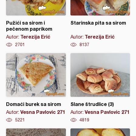
Pužići sa sirom i
Starinska pita sa sirom
pečenom paprikom
Terezija Erić
Terezija Erić
Autor:
Autor:
2701
8137
Domaći burek sa sirom
Slane štrudlice (3)
Vesna Pavlovic 271
Vesna Pavlovic 271
Autor:
Autor:
5221
4819