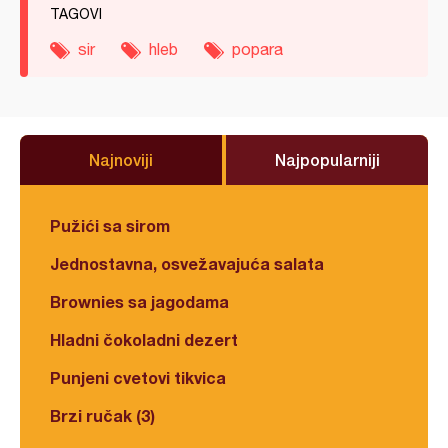
TAGOVI
sir
hleb
popara
Najnoviji
Najpopularniji
Pužići sa sirom
Jednostavna, osvežavajuća salata
Brownies sa jagodama
Hladni čokoladni dezert
Punjeni cvetovi tikvica
Brzi ručak (3)