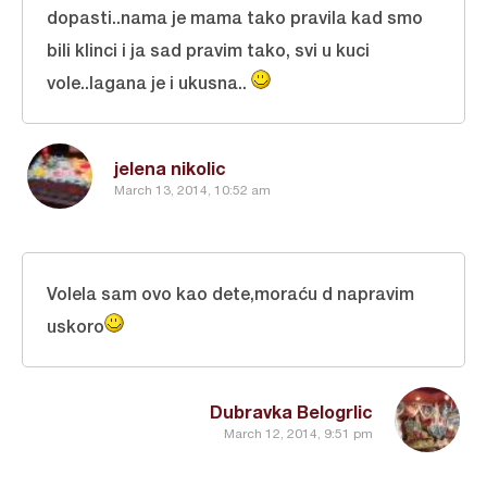
dopasti..nama je mama tako pravila kad smo
bili klinci i ja sad pravim tako, svi u kuci
vole..lagana je i ukusna..
jelena nikolic
March 13, 2014, 10:52 am
Volela sam ovo kao dete,moraću d napravim
uskoro
Dubravka Belogrlic
March 12, 2014, 9:51 pm