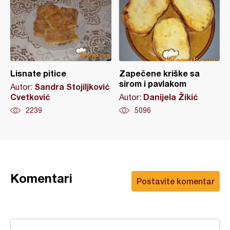
Lisnate pitice
Zapečene kriške sa
sirom i pavlakom
Sandra Stojiljković
Autor:
Cvetković
Danijela Žikić
Autor:
2239
5096
Komentari
Postavite komentar