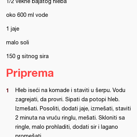
1/2 vekne bajatog hleba
oko 600 ml vode
1 jaje
malo soli
150 g sitnog sira
Priprema
Hleb iseći na komade i staviti u šerpu. Vodu
zagrejati, da provri. Sipati da potopi hleb.
Izmešati. Posoliti, dodati jaje, izmešati, staviti
2 minuta na vruću ringlu, mešati. Skloniti sa
ringle, malo prohladiti, dodati sir i lagano
promešati.