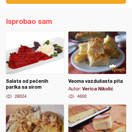
Isprobao sam
Salata od pečenih
Veoma vazdušasta pita
parika sa sirom
Verica Nikolić
Autor:
28024
4600