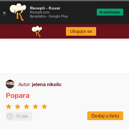
Recepti - Kuvar
Instalirajte
Recepti.com
Besplatna - Google Play
Ulogujte se
jelena nikolic
Autor:
Popara
Dodaj u listu
15 min