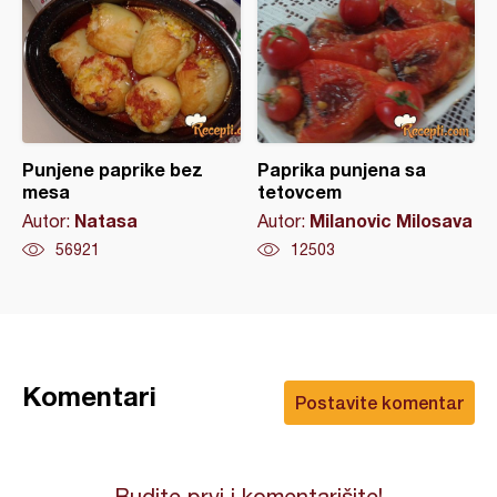
Punjene paprike bez
Paprika punjena sa
mesa
tetovcem
Natasa
Milanovic Milosava
Autor:
Autor:
56921
12503
Komentari
Postavite komentar
Budite prvi i komentarišite!