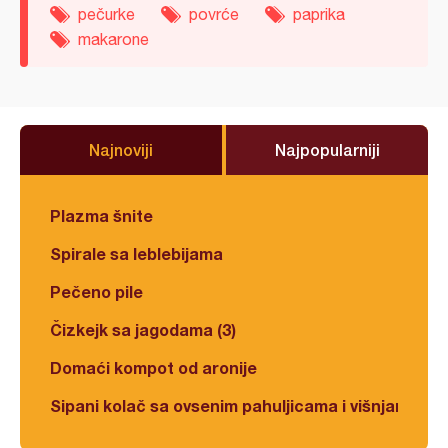
pečurke
povrće
paprika
makarone
Najnoviji
Najpopularniji
Plazma šnite
Spirale sa leblebijama
Pečeno pile
Čizkejk sa jagodama (3)
Domaći kompot od aronije
Sipani kolač sa ovsenim pahuljicama i višnjama