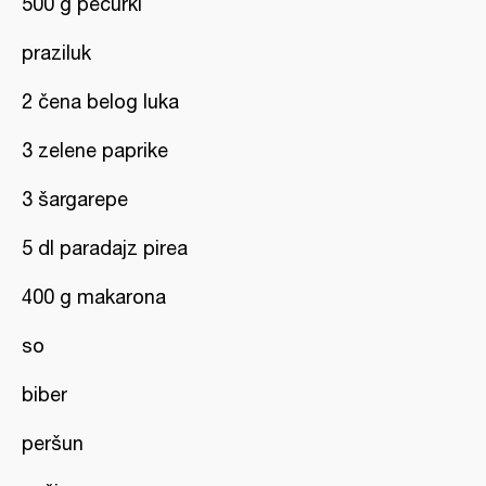
500 g pečurki
praziluk
2 čena belog luka
3 zelene paprike
3 šargarepe
5 dl paradajz pirea
400 g makarona
so
biber
peršun