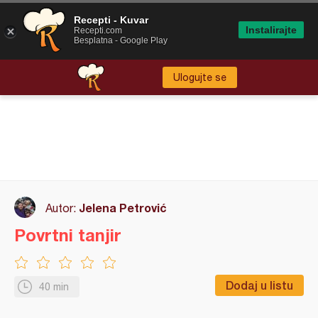
Recepti - Kuvar
Instalirajte
Recepti.com
Besplatna - Google Play
Ulogujte se
Jelena Petrović
Autor:
Povrtni tanjir
Dodaj u listu
40 min