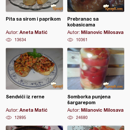
Pita sa sirom i paprikom
Prebranac sa
kobasicama
Aneta Matić
Milanovic Milosava
Autor:
Autor:
13634
10361
Sendviči iz rerne
Somborka punjena
šargarepom
Aneta Matić
Milanovic Milosava
Autor:
Autor:
12895
24680