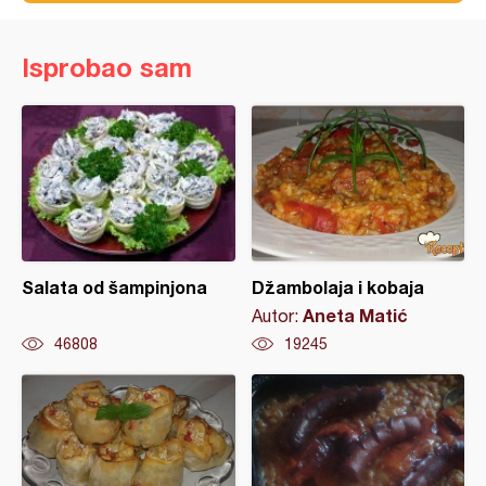
Isprobao sam
Salata od šampinjona
Džambolaja i kobaja
Aneta Matić
Autor:
46808
19245