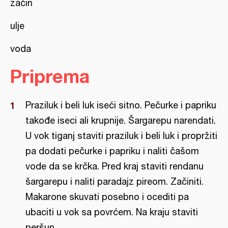
začin
ulje
voda
Priprema
Praziluk i beli luk iseći sitno. Pečurke i papriku
takođe iseci ali krupnije. Šargarepu narendati.
U vok tiganj staviti praziluk i beli luk i propržiti
pa dodati pečurke i papriku i naliti čašom
vode da se krčka. Pred kraj staviti rendanu
šargarepu i naliti paradajz pireom. Začiniti.
Makarone skuvati posebno i ocediti pa
ubaciti u vok sa povrćem. Na kraju staviti
peršun.