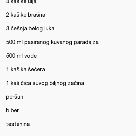
3 kašike ulja
2 kašike brašna
3 češnja belog luka
500 ml pasiranog kuvanog paradajza
500 ml vode
1 kašika šećera
1 kašičica suvog biljnog začina
peršun
biber
testenina