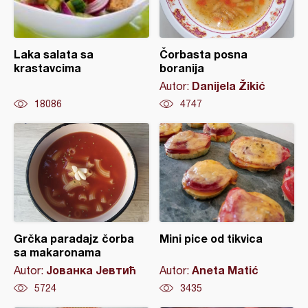
Laka salata sa
Čorbasta posna
krastavcima
boranija
Danijela Žikić
Autor:
18086
4747
Grčka paradajz čorba
Mini pice od tikvica
sa makaronama
Јованка Јевтић
Aneta Matić
Autor:
Autor:
5724
3435