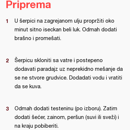
Priprema
U šerpici na zagrejanom ulju propržiti oko
minut sitno iseckan beli luk. Odmah dodati
brašno i promešati.
Šerpicu skloniti sa vatre i postepeno
dodavati paradajz uz neprekidno mešanje da
se ne stvore grudvice. Dodadati vodu i vratiti
da se kuva.
Odmah dodati testeninu (po izboru). Zatim
dodati šećer, zainom, peršun (suvi ili sveži) i
na kraju pobiberiti.