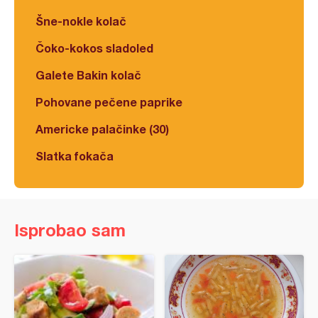
Šne-nokle kolač
Čoko-kokos sladoled
Galete Bakin kolač
Pohovane pečene paprike
Americke palačinke (30)
Slatka fokača
Isprobao sam