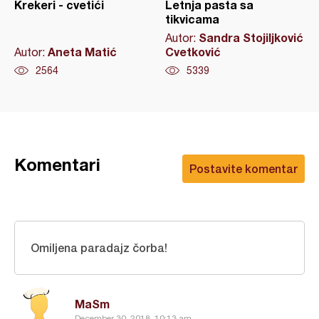
Krekeri - cvetići
Letnja pasta sa
tikvicama
Sandra Stojiljković
Autor:
Aneta Matić
Cvetković
Autor:
2564
5339
Komentari
Postavite komentar
Omiljena paradajz čorba!
MaSm
December 30, 2018, 10:13 am