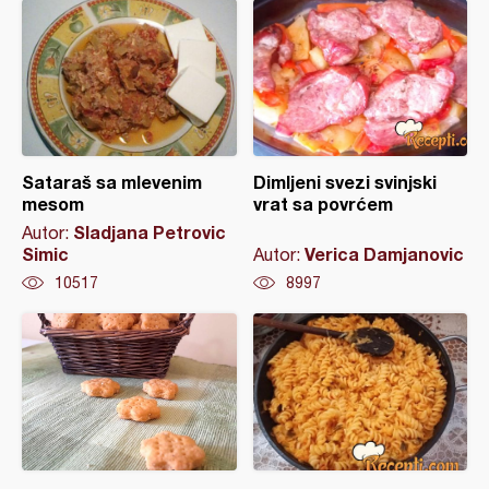
Sataraš sa mlevenim
Dimljeni svezi svinjski
mesom
vrat sa povrćem
Sladjana Petrovic
Autor:
Simic
Verica Damjanovic
Autor:
10517
8997