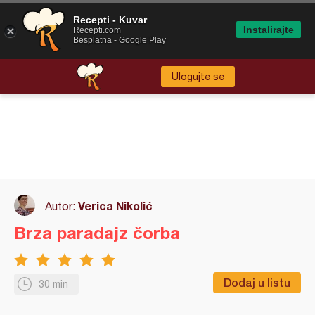
Recepti - Kuvar
Instalirajte
Recepti.com
Besplatna - Google Play
Ulogujte se
Verica Nikolić
Autor:
Brza paradajz čorba
Dodaj u listu
30 min