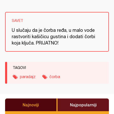
SAVET
U slučaju da je čorba ređa, u malo vode
rastvoriti kašičicu gustina i dodati čorbi
koja ključa. PRIJATNO!
TAGOVI
paradajz
čorba
Najnoviji
Najpopularniji