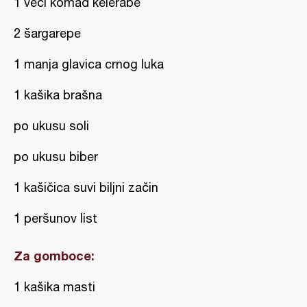
1 veći komad kelerabe
2 šargarepe
1 manja glavica crnog luka
1 kašika brašna
po ukusu soli
po ukusu biber
1 kašičica suvi biljni začin
1 peršunov list
Za gomboce:
1 kašika masti