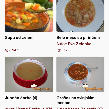
Supa od zeleni
Belo meso sa pirinčem
Eva Zelenka
Autor:
9471
1299
Juneća čorba (4)
Grašak sa svinjskim
mesom
Vesna Pavlovic 271
Vesna Pavlovic 271