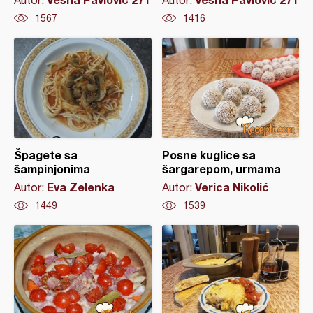
Autor:
Autor:
1567
1416
Špagete sa
Posne kuglice sa
šampinjonima
šargarepom, urmama
Eva Zelenka
Verica Nikolić
Autor:
Autor:
1449
1539