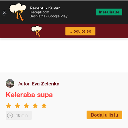
Recepti - Kuvar
Instalirajte
Recepti.com
Besplatna - Google Play
Ulogujte se
Eva Zelenka
Autor:
Keleraba supa
Dodaj u listu
40 min