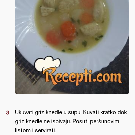
Ukuvati griz knedle u supu. Kuvati kratko dok
griz knedle ne ispivaju. Posuti peršunovim
listom i servirati.