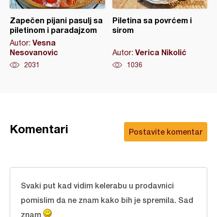
Zapečen pijani pasulj sa
Piletina sa povrćem i
piletinom i paradajzom
sirom
Vesna
Autor:
Nesovanovic
Verica Nikolić
Autor:
2031
1036
Komentari
Postavite komentar
Svaki put kad vidim kelerabu u prodavnici
pomislim da ne znam kako bih je spremila. Sad
znam