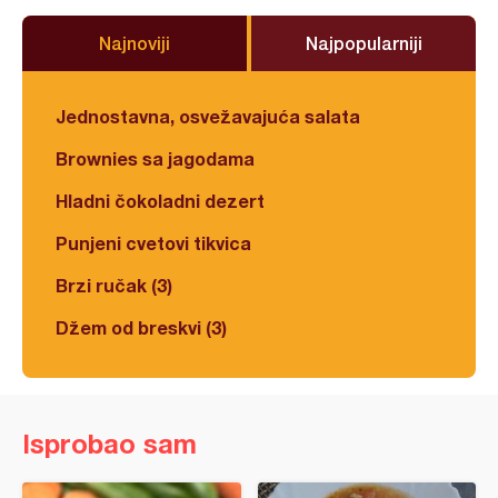
Najnoviji
Najpopularniji
Jednostavna, osvežavajuća salata
Brownies sa jagodama
Hladni čokoladni dezert
Punjeni cvetovi tikvica
Brzi ručak (3)
Džem od breskvi (3)
Isprobao sam