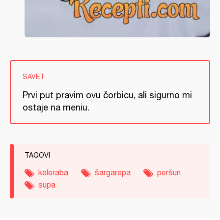
SAVET
Prvi put pravim ovu čorbicu, ali sigurno mi
ostaje na meniu.
TAGOVI
keleraba
šargarepa
peršun
supa