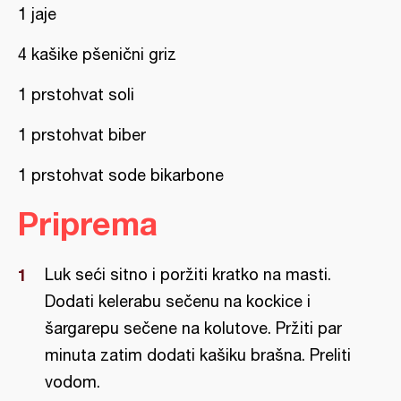
1 jaje
4 kašike pšenični griz
1 prstohvat soli
1 prstohvat biber
1 prstohvat sode bikarbone
Priprema
Luk seći sitno i poržiti kratko na masti.
Dodati kelerabu sečenu na kockice i
šargarepu sečene na kolutove. Pržiti par
minuta zatim dodati kašiku brašna. Preliti
vodom.