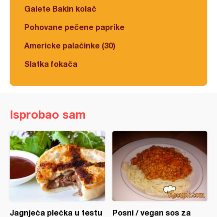
Galete Bakin kolač
Pohovane pečene paprike
Americke palačinke (30)
Slatka fokača
Isprobao sam
Jagnjeća plećka u testu
Posni / vegan sos za