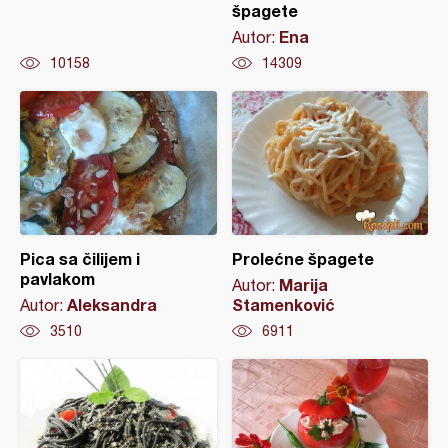
špagete
Ena
Autor:
10158
14309
Pica sa čilijem i
Prolećne špagete
pavlakom
Marija
Autor:
Aleksandra
Stamenković
Autor:
3510
6911