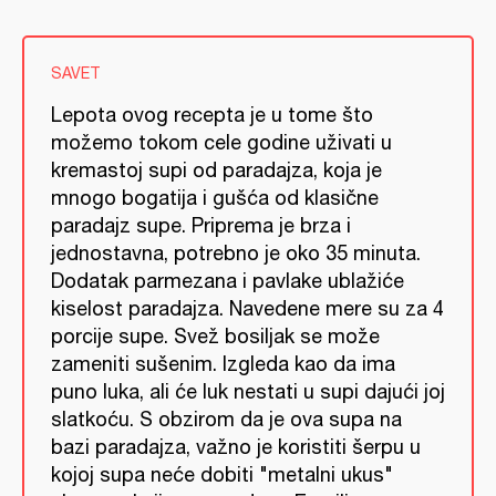
SAVET
Lepota ovog recepta je u tome što
možemo tokom cele godine uživati u
kremastoj supi od paradajza, koja je
mnogo bogatija i gušća od klasične
paradajz supe. Priprema je brza i
jednostavna, potrebno je oko 35 minuta.
Dodatak parmezana i pavlake ublažiće
kiselost paradajza. Navedene mere su za 4
porcije supe. Svež bosiljak se može
zameniti sušenim. Izgleda kao da ima
puno luka, ali će luk nestati u supi dajući joj
slatkoću. S obzirom da je ova supa na
bazi paradajza, važno je koristiti šerpu u
kojoj supa neće dobiti "metalni ukus"