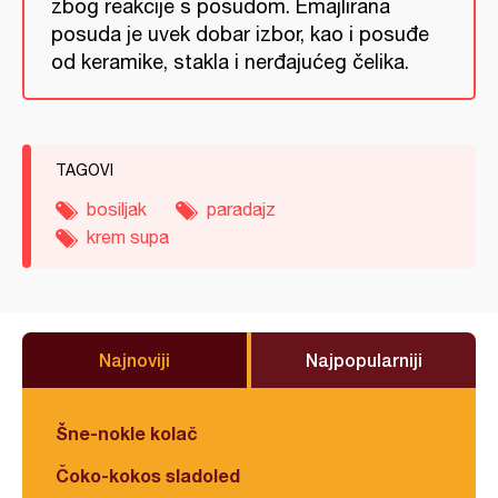
zbog reakcije s posudom. Emajlirana
posuda je uvek dobar izbor, kao i posuđe
od keramike, stakla i nerđajućeg čelika.
TAGOVI
bosiljak
paradajz
krem supa
Najnoviji
Najpopularniji
Šne-nokle kolač
Čoko-kokos sladoled