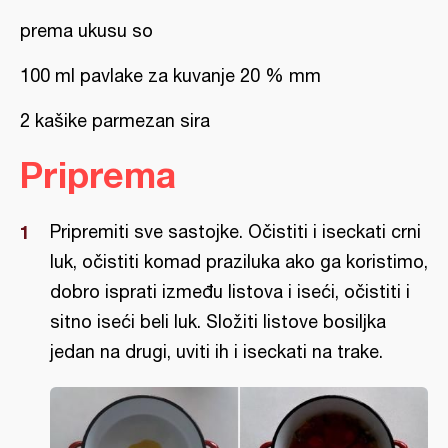
prema ukusu so
100 ml pavlake za kuvanje 20 % mm
2 kašike parmezan sira
Priprema
Pripremiti sve sastojke. Očistiti i iseckati crni
luk, očistiti komad praziluka ako ga koristimo,
dobro isprati između listova i iseći, očistiti i
sitno iseći beli luk. Složiti listove bosiljka
jedan na drugi, uviti ih i iseckati na trake.