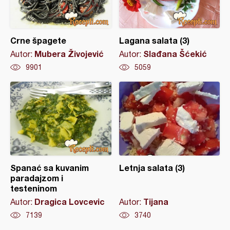
Crne špagete
Lagana salata (3)
Mubera Živojević
Slađana Šćekić
Autor:
Autor:
9901
5059
Spanać sa kuvanim
Letnja salata (3)
paradajzom i
testeninom
Dragica Lovcevic
Tijana
Autor:
Autor:
7139
3740