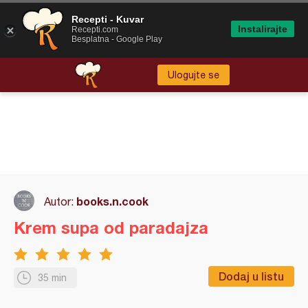
Recepti - Kuvar
Instalirajte
Recepti.com
Besplatna - Google Play
Ulogujte se
books.n.cook
Autor:
Krem supa od paradajza
Dodaj u listu
35 min