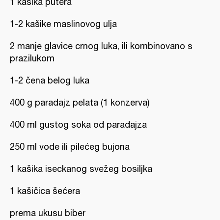
1 kašika putera
1-2 kašike maslinovog ulja
2 manje glavice crnog luka, ili kombinovano s
prazilukom
1-2 čena belog luka
400 g paradajz pelata (1 konzerva)
400 ml gustog soka od paradajza
250 ml vode ili pilećeg bujona
1 kašika iseckanog svežeg bosiljka
1 kašičica šećera
prema ukusu biber