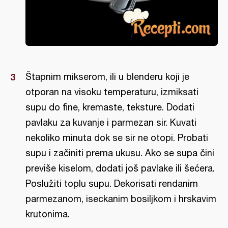
Štapnim mikserom, ili u blenderu koji je
otporan na visoku temperaturu, izmiksati
supu do fine, kremaste, teksture. Dodati
pavlaku za kuvanje i parmezan sir. Kuvati
nekoliko minuta dok se sir ne otopi. Probati
supu i začiniti prema ukusu. Ako se supa čini
previše kiselom, dodati još pavlake ili šećera.
Poslužiti toplu supu. Dekorisati rendanim
parmezanom, iseckanim bosiljkom i hrskavim
krutonima.