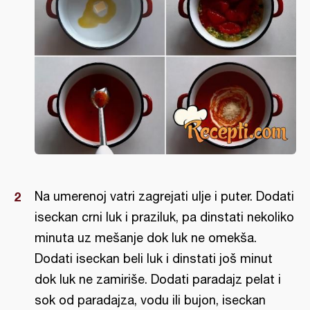
Na umerenoj vatri zagrejati ulje i puter. Dodati
iseckan crni luk i praziluk, pa dinstati nekoliko
minuta uz mešanje dok luk ne omekša.
Dodati iseckan beli luk i dinstati još minut
dok luk ne zamiriše. Dodati paradajz pelat i
sok od paradajza, vodu ili bujon, iseckan