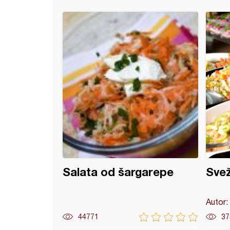
i gulaš
Salata od šargarepe
Svež
Autor:
44771
37