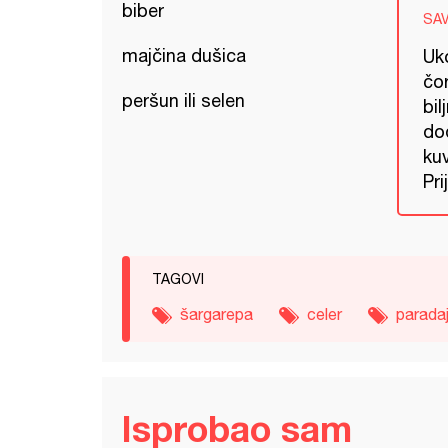
biber
SA
majčina dušica
Uko
čor
peršun ili selen
bil
dod
kuv
Pri
TAGOVI
šargarepa
celer
parada
Isprobao sam