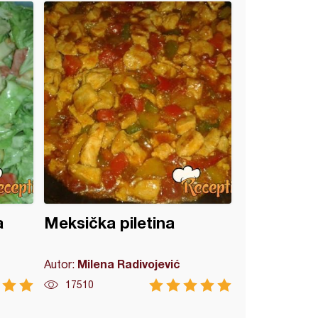
a
Meksička piletina
Milena Radivojević
Autor:
17510