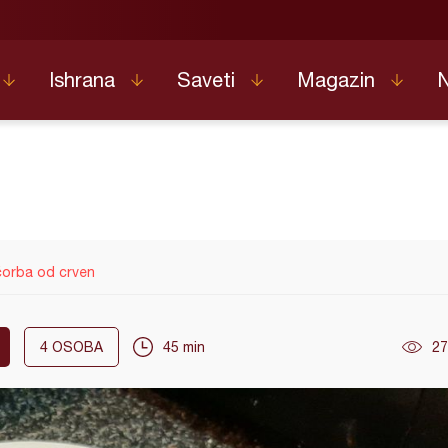
Ishrana
Saveti
Magazin
čorba od crven
4
OSOBA
45 min
27