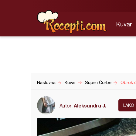
Kuvar
Naslovna
Kuvar
Supe i Čorbe
Obrok 
Aleksandra J.
Autor:
LAKO