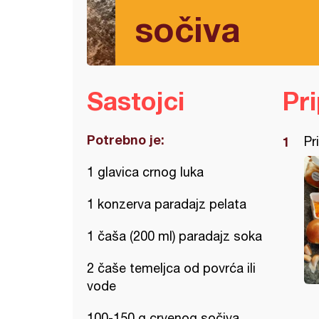
sočiva
Sastojci
Pr
Potrebno je:
Pr
1 glavica crnog luka
1 konzerva paradajz pelata
1 čaša (200 ml) paradajz soka
2 čaše temeljca od povrća ili
vode
100-150 g crvenog sočiva