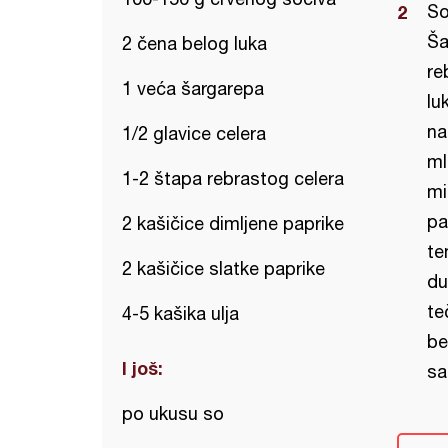
So
Ša
2 čena belog luka
re
1 veća šargarepa
lu
na
1/2 glavice celera
ml
1-2 štapa rebrastog celera
mi
pa
2 kašičice dimljene paprike
te
2 kašičice slatke paprike
du
te
4-5 kašika ulja
be
I još:
sa
po ukusu so