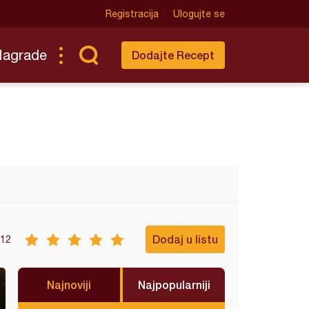
Registracija
Ulogujte se
Nagrade
Dodajte Recept
Dodaj u listu
12
Najnoviji
Najpopularniji