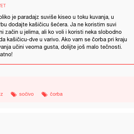
VET
liko je paradajz suviše kiseo u toku kuvanja, u
bu dodajte kašičicu šećera. Ja ne koristim suvi
jni začin u jelima, ali ko voli i koristi neka slobodno
a kašičicu-dve u varivo. Ako vam se čorba pri kraju
anja učini veoma gusta, dolijte još malo tečnosti.
jatno!
jz
sočivo
čorba