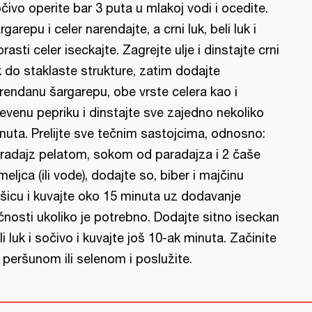
čivo operite bar 3 puta u mlakoj vodi i ocedite.
rgarepu i celer narendajte, a crni luk, beli luk i
brasti celer iseckajte. Zagrejte ulje i dinstajte crni
k do staklaste strukture, zatim dodajte
rendanu šargarepu, obe vrste celera kao i
evenu pepriku i dinstajte sve zajedno nekoliko
nuta. Prelijte sve tečnim sastojcima, odnosno:
radajz pelatom, sokom od paradajza i 2 čaše
meljca (ili vode), dodajte so, biber i majčinu
šicu i kuvajte oko 15 minuta uz dodavanje
čnosti ukoliko je potrebno. Dodajte sitno iseckan
li luk i sočivo i kuvajte još 10-ak minuta. Začinite
 peršunom ili selenom i poslužite.