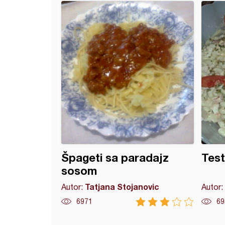
čka piletina
Špageti sa paradajz
Test
sosom
Tatjana Stojanovic
Autor:
Autor:
6971
69