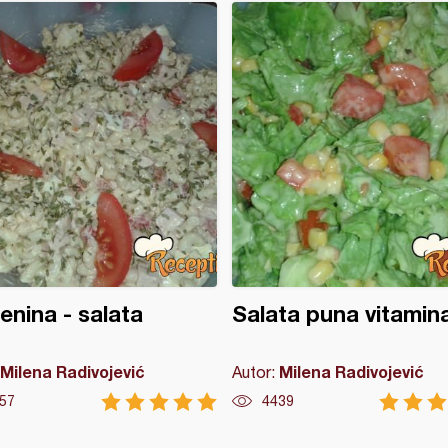
enina - salata
Salata puna vitamin
Milena Radivojević
Milena Radivojević
Autor:
57
4439