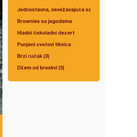
Jednostavna, osvežavajuća salata
Brownies sa jagodama
Hladni čokoladni dezert
Punjeni cvetovi tikvica
Brzi ručak (3)
Džem od breskvi (3)