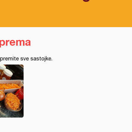
iprema
ipremite sve sastojke.