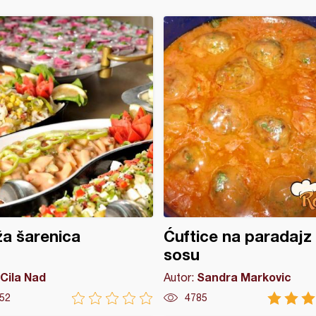
a šarenica
Ćuftice na paradajz
sosu
Cila Nad
Sandra Markovic
Autor:
52
4785