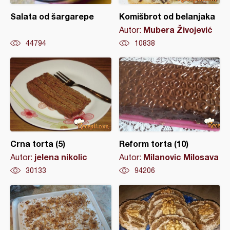
Salata od šargarepe
Komišbrot od belanjaka
Mubera Živojević
Autor:
44794
10838
Crna torta (5)
Reform torta (10)
jelena nikolic
Milanovic Milosava
Autor:
Autor:
30133
94206