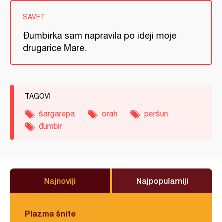
SAVET
Đumbirka sam napravila po ideji moje
drugarice Mare.
TAGOVI
šargarepa
orah
peršun
đumbir
Najnoviji
Najpopularniji
Plazma šnite