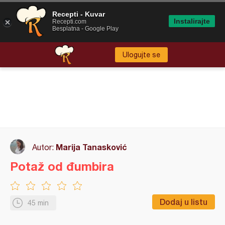
Recepti - Kuvar
Instalirajte
Recepti.com
Besplatna - Google Play
Ulogujte se
Marija Tanasković
Autor:
Potaž od đumbira
Dodaj u listu
45 min