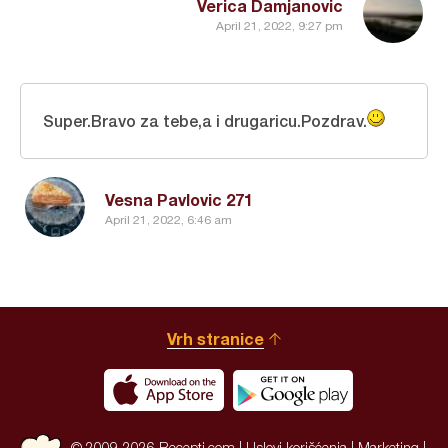
Verica Damjanovic
April 21, 2022, 9:27 pm
Super.Bravo za tebe,a i drugaricu.Pozdrav.
Vesna Pavlovic 271
April 21, 2022, 6:46 am
Vrh stranice
© 2009-2026 Recepti.com |
Uslovi korišćenja
|
Marketing
|