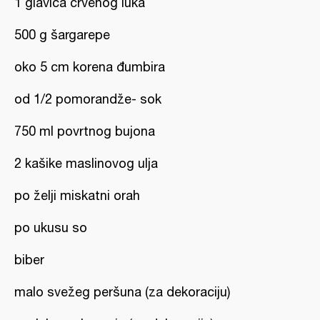
1 glavica crvenog luka
500 g šargarepe
oko 5 cm korena đumbira
od 1/2 pomorandže- sok
750 ml povrtnog bujona
2 kašike maslinovog ulja
po želji miskatni orah
po ukusu so
biber
malo svežeg peršuna (za dekoraciju)