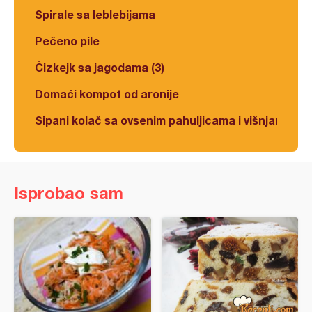
Spirale sa leblebijama
Pečeno pile
Čizkejk sa jagodama (3)
Domaći kompot od aronije
Sipani kolač sa ovsenim pahuljicama i višnjama
Isprobao sam