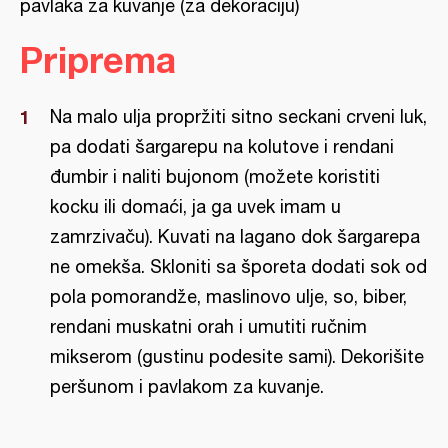
pavlaka za kuvanje (za dekoraciju)
Priprema
Na malo ulja propržiti sitno seckani crveni luk,
pa dodati šargarepu na kolutove i rendani
đumbir i naliti bujonom (možete koristiti
kocku ili domaći, ja ga uvek imam u
zamrzivaču). Kuvati na lagano dok šargarepa
ne omekša. Skloniti sa šporeta dodati sok od
pola pomorandže, maslinovo ulje, so, biber,
rendani muskatni orah i umutiti ručnim
mikserom (gustinu podesite sami). Dekorišite
peršunom i pavlakom za kuvanje.