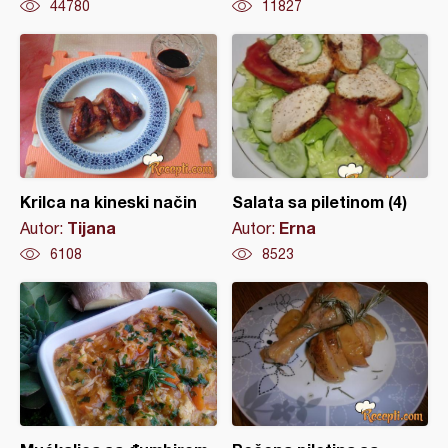
44780
11827
Krilca na kineski način
Salata sa piletinom (4)
Tijana
Erna
Autor:
Autor:
6108
8523