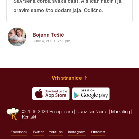
Savršena čorba svaka čast. A sličan način i ja
pravim samo što dodam jaja. Odlično.
Bojana Tešić
June 4, 2020, 6:51 pm
Vrh stranice
© 2009-2026 Recepti.com |
Uslovi korišćenja
|
Marketing
|
Kontakt
Facebook
Twitter
Youtube
Instagram
Pinterest