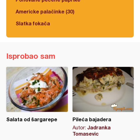
Americke palačinke (30)
Slatka fokača
Isprobao sam
Salata od šargarepe
Pileća bajadera
Jadranka
Autor:
Tomasevic