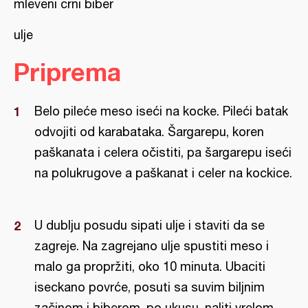
mleveni crni biber
ulje
Priprema
Belo pileće meso iseći na kocke. Pileći batak
odvojiti od karabataka. Šargarepu, koren
paškanata i celera očistiti, pa šargarepu iseći
na polukrugove a paškanat i celer na kockice.
U dublju posudu sipati ulje i staviti da se
zagreje. Na zagrejano ulje spustiti meso i
malo ga propržiti, oko 10 minuta. Ubaciti
iseckano povrće, posuti sa suvim biljnim
začinom i biberom, po ukusu, naliti vrelom