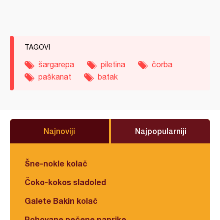
TAGOVI
šargarepa
piletina
čorba
paškanat
batak
Najnoviji
Najpopularniji
Šne-nokle kolač
Čoko-kokos sladoled
Galete Bakin kolač
Pohovane pečene paprike