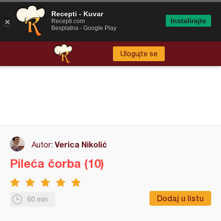
Recepti - Kuvar
Instalirajte
Recepti.com
Besplatna - Google Play
Ulogujte se
Verica Nikolić
Autor:
Pileća čorba (10)
Dodaj u listu
60 min