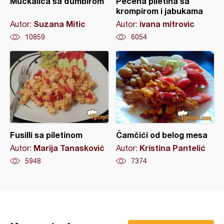
Mućkalica sa đumbirom
Pečena piletina sa
krompirom i jabukama
Suzana Mitic
ivana mitrovic
Autor:
Autor:
10859
6054
Fusilli sa piletinom
Čamčići od belog mesa
Marija Tanasković
Kristina Pantelić
Autor:
Autor:
5948
7374