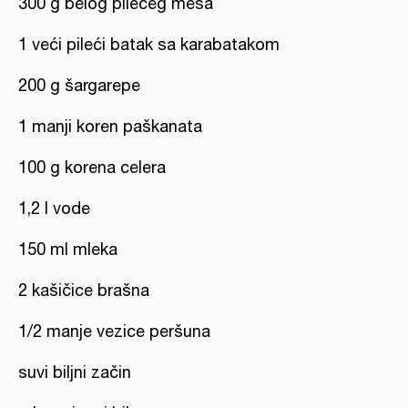
300 g belog pilećeg mesa
1 veći pileći batak sa karabatakom
200 g šargarepe
1 manji koren paškanata
100 g korena celera
1,2 l vode
150 ml mleka
2 kašičice brašna
1/2 manje vezice peršuna
suvi biljni začin