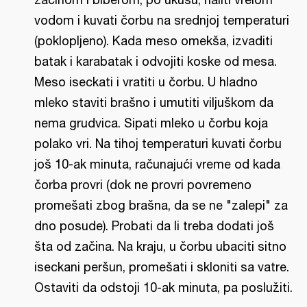
vodom i kuvati čorbu na srednjoj temperaturi
(poklopljeno). Kada meso omekša, izvaditi
batak i karabatak i odvojiti koske od mesa.
Meso iseckati i vratiti u čorbu. U hladno
mleko staviti brašno i umutiti viljuškom da
nema grudvica. Sipati mleko u čorbu koja
polako vri. Na tihoj temperaturi kuvati čorbu
još 10-ak minuta, računajući vreme od kada
čorba provri (dok ne provri povremeno
promešati zbog brašna, da se ne "zalepi" za
dno posude). Probati da li treba dodati još
šta od začina. Na kraju, u čorbu ubaciti sitno
iseckani peršun, promešati i skloniti sa vatre.
Ostaviti da odstoji 10-ak minuta, pa poslužiti.