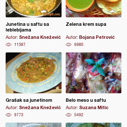
Junetina u saftu sa
Zelena krem supa
leblebijama
Snežana Knežević
Bojana Petrović
Autor:
Autor:
11387
6980
Grašak sa junetinom
Belo meso u saftu
Snežana Knežević
Suzana Mitic
Autor:
Autor:
9773
5492