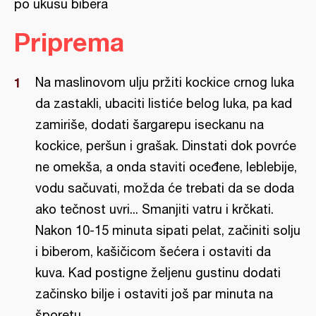
po ukusu bibera
Priprema
Na maslinovom ulju pržiti kockice crnog luka
da zastakli, ubaciti listiće belog luka, pa kad
zamiriše, dodati šargarepu iseckanu na
kockice, peršun i grašak. Dinstati dok povrće
ne omekša, a onda staviti oceđene, leblebije,
vodu sačuvati, možda će trebati da se doda
ako tečnost uvri... Smanjiti vatru i krčkati.
Nakon 10-15 minuta sipati pelat, začiniti solju
i biberom, kašičicom šećera i ostaviti da
kuva. Kad postigne željenu gustinu dodati
začinsko bilje i ostaviti još par minuta na
šporetu.