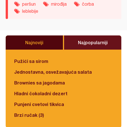
peršun
mirođija
čorba
leblebije
Najnoviji
Najpopularniji
Pužići sa sirom
Jednostavna, osvežavajuća salata
Brownies sa jagodama
Hladni čokoladni dezert
Punjeni cvetovi tikvica
Brzi ručak (3)