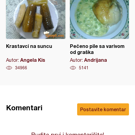
Krastavci na suncu
Pečeno pile sa varivom
od graška
Angela Kis
Andrijana
Autor:
Autor:
34966
5141
Komentari
Postavite komentar
Budite prvi i komentarišite!