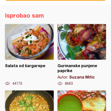
Isprobao sam
Salata od šargarepe
Gurmanske punjene
paprike
Suzana Mitic
Autor:
44775
8663