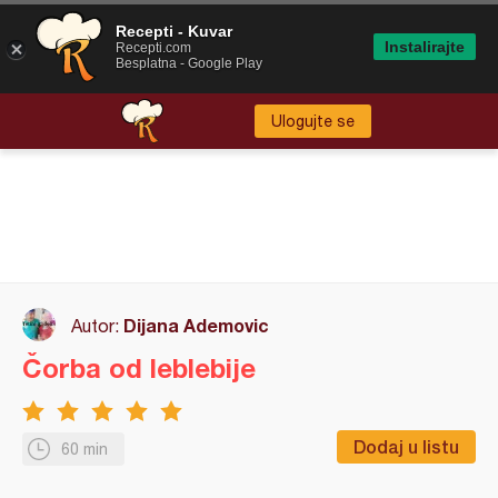
Recepti - Kuvar
Instalirajte
Recepti.com
Besplatna - Google Play
Ulogujte se
Dijana Ademovic
Autor:
Čorba od leblebije
Dodaj u listu
60 min