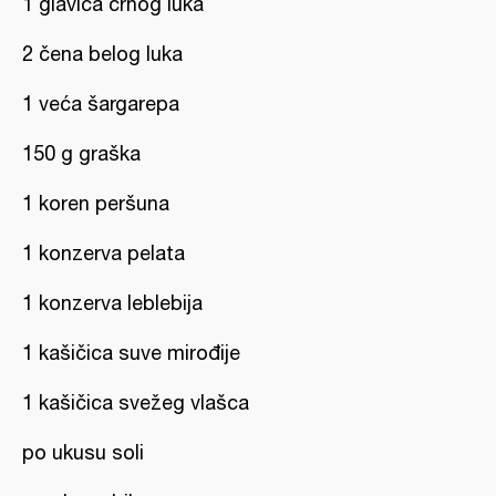
1 glavica crnog luka
2 čena belog luka
1 veća šargarepa
150 g graška
1 koren peršuna
1 konzerva pelata
1 konzerva leblebija
1 kašičica suve mirođije
1 kašičica svežeg vlašca
po ukusu soli