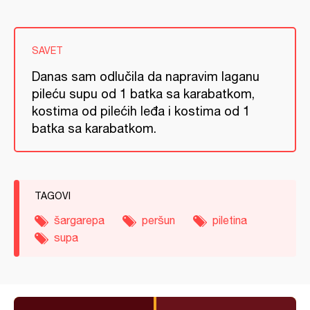
SAVET
Danas sam odlučila da napravim laganu
pileću supu od 1 batka sa karabatkom,
kostima od pilećih leđa i kostima od 1
batka sa karabatkom.
TAGOVI
šargarepa
peršun
piletina
supa