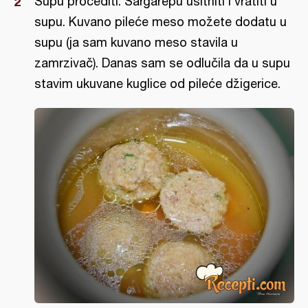
Supu procediti. Šargarepu usitniti i vratiti u
supu. Kuvano pileće meso možete dodatu u
supu (ja sam kuvano meso stavila u
zamrzivač). Danas sam se odlučila da u supu
stavim ukuvane kuglice od pileće džigerice.