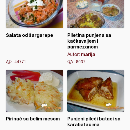
Salata od šargarepe
Piletina punjena sa
kačkavaljem i
parmezanom
marija
Autor:
44771
8037
Pirinač sa belim mesom
Punjeni pileći bataci sa
karabatacima