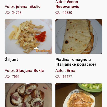
Vesna
Autor:
jelena nikolic
Nesovanovic
Autor:
24798
49830
Žilijant
Piadina romagnola
(Italijanske pogačice)
Sladjana Bokic
Erna
Autor:
Autor:
7991
16477