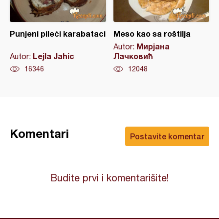
Punjeni pileći karabataci
Meso kao sa roštilja
Мирјана
Autor:
Lejla Jahic
Лачковић
Autor:
16346
12048
Komentari
Postavite komentar
Budite prvi i komentarišite!