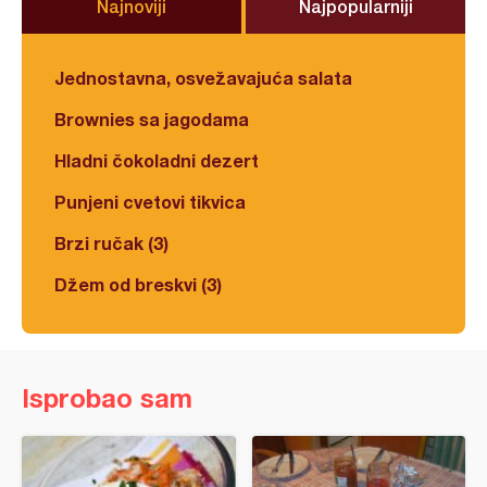
Najnoviji
Najpopularniji
Jednostavna, osvežavajuća salata
Brownies sa jagodama
Hladni čokoladni dezert
Punjeni cvetovi tikvica
Brzi ručak (3)
Džem od breskvi (3)
Isprobao sam