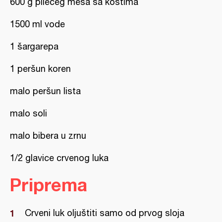
600 g pilećeg mesa sa kostima
1500 ml vode
1 šargarepa
1 peršun koren
malo peršun lista
malo soli
malo bibera u zrnu
1/2 glavice crvenog luka
Priprema
Crveni luk oljuštiti samo od prvog sloja