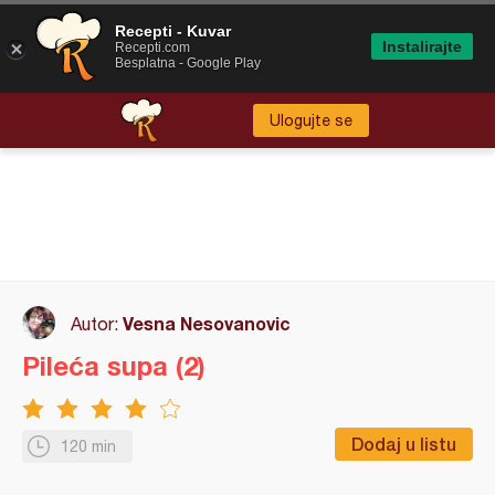
Recepti - Kuvar
Instalirajte
Recepti.com
Besplatna - Google Play
Ulogujte se
Vesna Nesovanovic
Autor:
Pileća supa (2)
Dodaj u listu
120 min