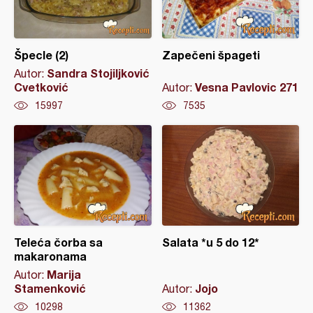
Špecle (2)
Zapečeni špageti
Sandra Stojiljković
Autor:
Cvetković
Vesna Pavlovic 271
Autor:
15997
7535
Teleća čorba sa
Salata *u 5 do 12*
makaronama
Marija
Autor:
Stamenković
Jojo
Autor:
10298
11362