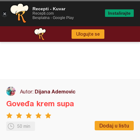
Recepti - Kuvar
Instalirajte
Recepti.com
Besplatna - Google Play
Ulogujte se
Dijana Ademovic
Autor:
Goveđa krem supa
Dodaj u listu
50 min