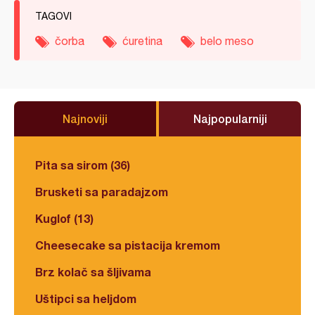
TAGOVI
čorba
ćuretina
belo meso
Najnoviji
Najpopularniji
Pita sa sirom (36)
Brusketi sa paradajzom
Kuglof (13)
Cheesecake sa pistacija kremom
Brz kolač sa šljivama
Uštipci sa heljdom