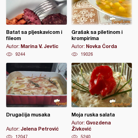
Batat sa pljeskavicom i
Grašak sa piletinom i
fileom
krompirima
Marina V. Jevtic
Novka Ćorda
Autor:
Autor:
9244
19026
Drugačija musaka
Moja ruska salata
Gvozdena
Autor:
Jelena Petrović
Živković
Autor:
12047
5240