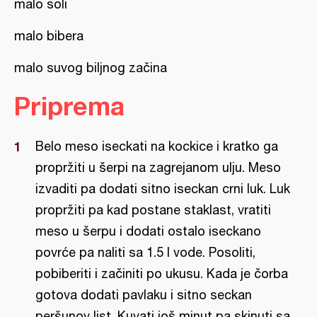
malo soli
malo bibera
malo suvog biljnog začina
Priprema
Belo meso iseckati na kockice i kratko ga
propržiti u šerpi na zagrejanom ulju. Meso
izvaditi pa dodati sitno iseckan crni luk. Luk
propržiti pa kad postane staklast, vratiti
meso u šerpu i dodati ostalo iseckano
povrće pa naliti sa 1.5 l vode. Posoliti,
pobiberiti i začiniti po ukusu. Kada je čorba
gotova dodati pavlaku i sitno seckan
peršunov list. Kuvati još minut pa skinuti sa