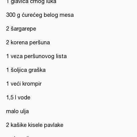
1 glavica crnog luka
300 g ćurećeg belog mesa
2 šargarepe
2 korena peršuna
1 veza peršunovog lista
1 šoljica graška
1 veći krompir
1,5 l vode
malo ulja
2 kašike kisele pavlake