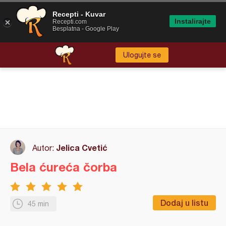
Recepti - Kuvar
Instalirajte
Recepti.com
Besplatna - Google Play
Ulogujte se
Jelica Cvetić
Autor:
Bela ćureća čorba
Dodaj u listu
45 min