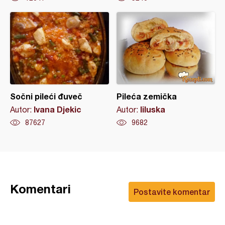
Sočni pileći đuveč
Pileća zemička
Ivana Djekic
liluska
Autor:
Autor:
87627
9682
Komentari
Postavite komentar