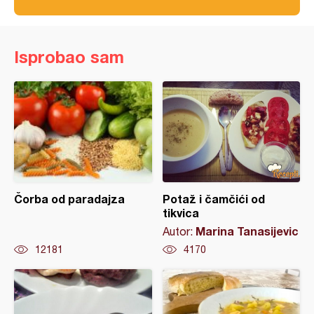
Isprobao sam
Čorba od paradajza
Potaž i čamčići od
tikvica
Marina Tanasijevic
Autor:
12181
4170