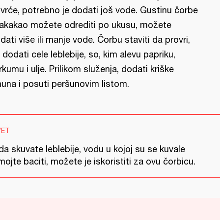
vrće, potrebno je dodati još vode. Gustinu čorbe
akakao možete odrediti po ukusu, možete
dati više ili manje vode. Čorbu staviti da provri,
 dodati cele leblebije, so, kim alevu papriku,
rkumu i ulje. Prilikom služenja, dodati kriške
muna i posuti peršunovim listom.
VET
a skuvate leblebije, vodu u kojoj su se kuvale
ojte baciti, možete je iskoristiti za ovu čorbicu.