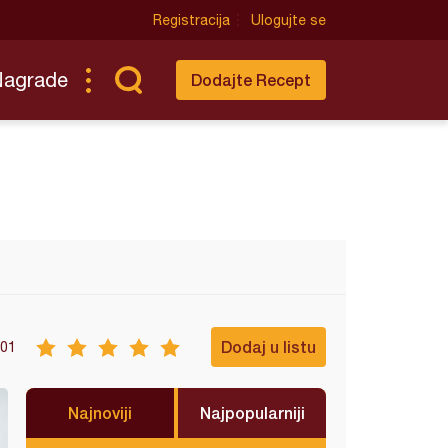
Registracija
Ulogujte se
Nagrade
Dodajte Recept
Dodaj u listu
01
Najnoviji
Najpopularniji