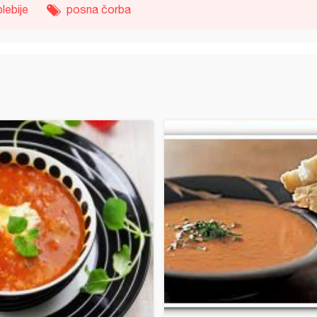
blebije
posna čorba