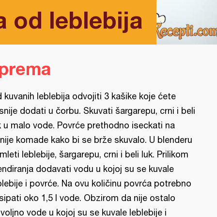
 od leblebija
iprema
 kuvanih leblebija odvojiti 3 kašike koje ćete
snije dodati u čorbu. Skuvati šargarepu, crni i beli
k u malo vode. Povrće prethodno iseckati na
tnije komade kako bi se brže skuvalo. U blenderu
mleti leblebije, šargarepu, crni i beli luk. Prilikom
endiranja dodavati vodu u kojoj su se kuvale
blebije i povrće. Na ovu količinu povrća potrebno
 sipati oko 1,5 l vode. Obzirom da nije ostalo
voljno vode u kojoj su se kuvale leblebije i