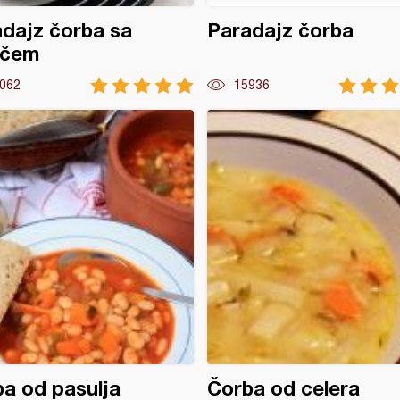
dajz čorba sa
Paradajz čorba
nčem
062
15936
a od pasulja
Čorba od celera