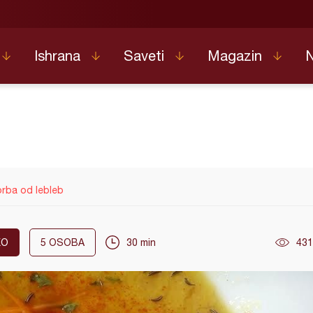
Ishrana
Saveti
Magazin
rba od lebleb
KO
5
OSOBA
30 min
431