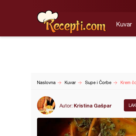
Kuvar
Naslovna
Kuvar
Supe i Čorbe
Krem čo
Kristina Gašpar
Autor:
LA