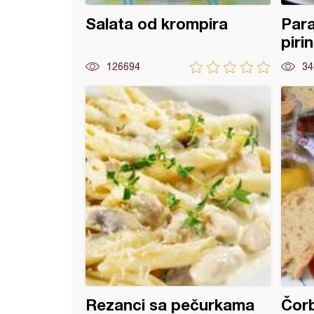
Salata od krompira
Para
piri
126694
34
 sa krompirom
Rezanci sa pečurkama
Čorb