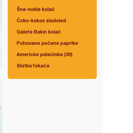
Šne-nokle kolač
Čoko-kokos sladoled
Galete Bakin kolač
Pohovane pečene paprike
Americke palačinke (30)
Slatka fokača