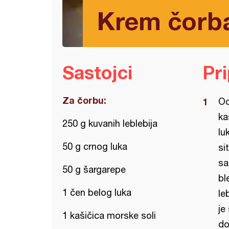
Krem čorba
Sastojci
Pr
Za čorbu:
Od
ka
250 g kuvanih leblebija
lu
50 g crnog luka
si
sa
50 g šargarepe
bl
1 čen belog luka
le
je
1 kašičica morske soli
do