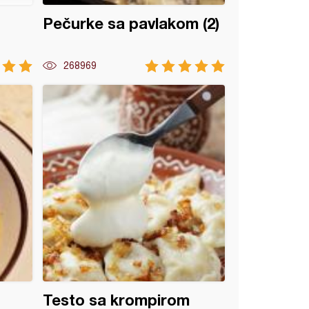
Pečurke sa pavlakom (2)
268969
Testo sa krompirom