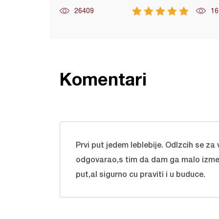
26409
16
Komentari
Prvi put jedem leblebije. Odlzcih se za 
odgovarao,s tim da dam ga malo izmeni
put,al sigurno cu praviti i u buduce.