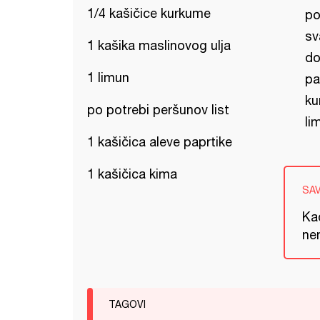
1/4 kašičice kurkume
po
sv
1 kašika maslinovog ulja
do
1 limun
pa
ku
po potrebi peršunov list
li
1 kašičica aleve paprtike
1 kašičica kima
SA
Kad
nem
TAGOVI