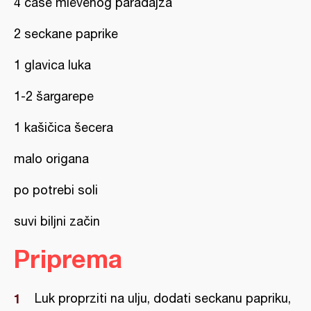
4 čaše mlevenog paradajza
2 seckane paprike
1 glavica luka
1-2 šargarepe
1 kašičica šecera
malo origana
po potrebi soli
suvi biljni začin
Priprema
Luk proprziti na ulju, dodati seckanu papriku,