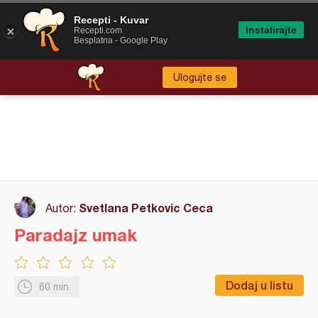
Recepti - Kuvar
Instalirajte
Recepti.com
Besplatna - Google Play
Ulogujte se
Svetlana Petkovic Ceca
Autor:
Paradajz umak
Dodaj u listu
60 min