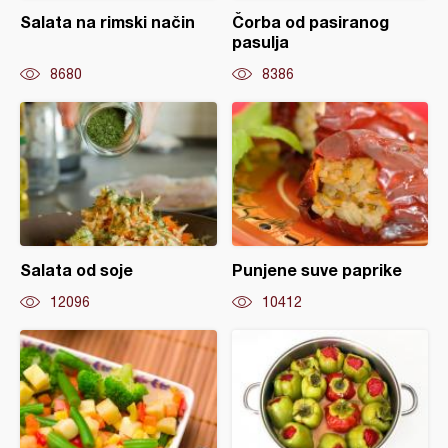
Salata na rimski način
Čorba od pasiranog
pasulja
8680
8386
Salata od soje
Punjene suve paprike
12096
10412