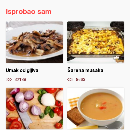
Isprobao sam
Umak od gljiva
Šarena musaka
32189
8663