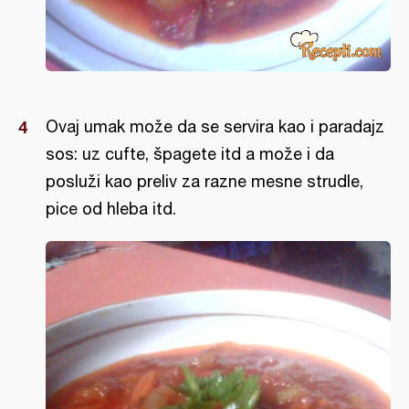
Ovaj umak može da se servira kao i paradajz
sos: uz cufte, špagete itd a može i da
posluži kao preliv za razne mesne strudle,
pice od hleba itd.