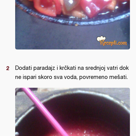
Dodati paradajz i krčkati na srednjoj vatri dok
ne ispari skoro sva voda, povremeno mešati.