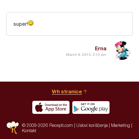
super!
Erna
March 8, 2013, 3:15 pm
Vrh stranice
© 2009-2026 Recepti.com |
Uslovi korišćenja
|
Marketing
|
Kontakt