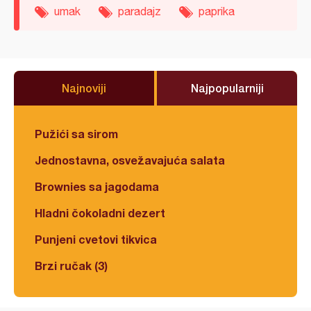
umak
paradajz
paprika
Najnoviji
Najpopularniji
Pužići sa sirom
Jednostavna, osvežavajuća salata
Brownies sa jagodama
Hladni čokoladni dezert
Punjeni cvetovi tikvica
Brzi ručak (3)