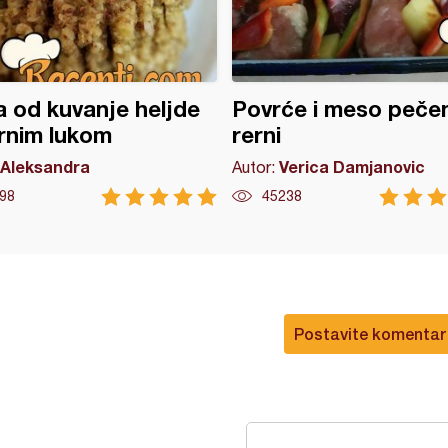
 od kuvanje heljde
Povrće i meso peče
rnim lukom
rerni
Aleksandra
Verica Damjanovic
Autor:
98
45238
Postavite komentar