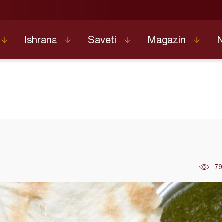
Ishrana
Saveti
Magazin
79