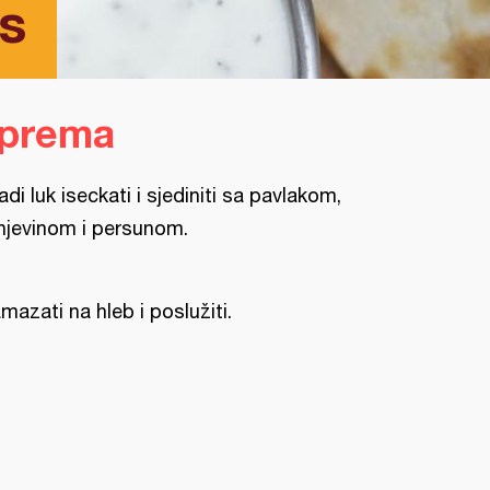
os
iprema
adi luk iseckati i sjediniti sa pavlakom,
njevinom i persunom.
mazati na hleb i poslužiti.