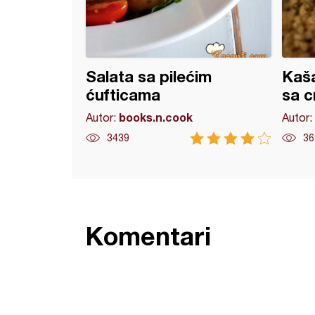
Salata sa pilećim
Kaša
ćufticama
sa c
books.n.cook
Autor:
Autor:
3439
36
Komentari