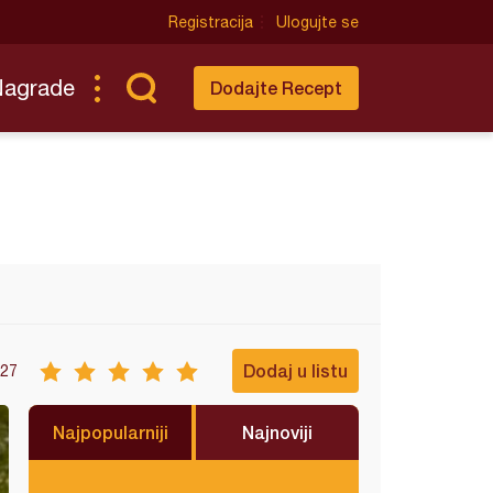
Registracija
Ulogujte se
Nagrade
Dodajte Recept
Dodaj u listu
27
Najpopularniji
Najnoviji