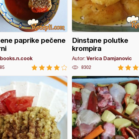
ene paprike pečene
Dinstane polutke
rni
krompira
books.n.cook
Verica Damjanovic
Autor:
85
8302