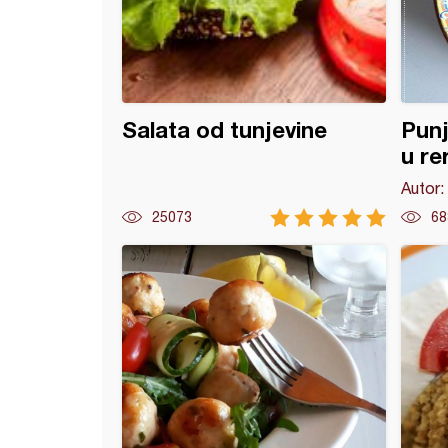
Salata od tunjevine
Punj
u re
Autor:
25073
68
 s krompirom