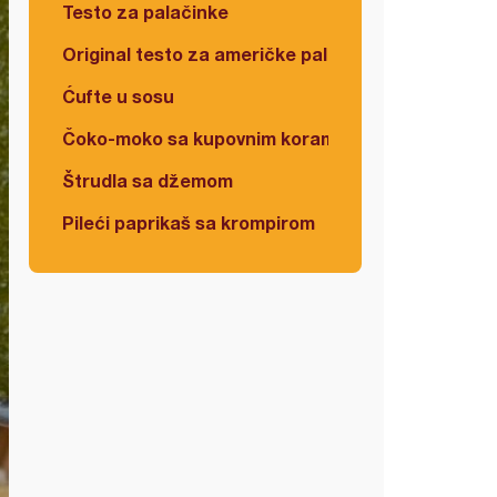
Testo za palačinke
Original testo za američke palačinke
Ćufte u sosu
Čoko-moko sa kupovnim korama
Štrudla sa džemom
Pileći paprikaš sa krompirom