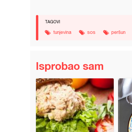
TAGOVI
tunjevina
sos
peršun
Isprobao sam
ajz punjen mesom