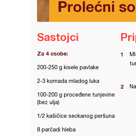
Prolećni s
Sastojci
Pr
Za 4 osobe:
Ml
tu
200-250 g kisele pavlake
2-3 komada mladog luka
Na
100-200 g proceđene tunjevine
(bez ulja)
1/2 kašičice seckanog peršuna
8 parčadi hleba