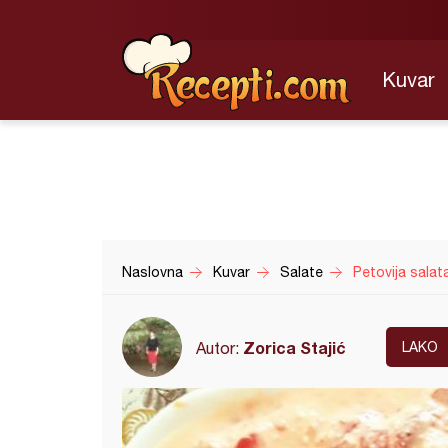
Kuvar
Naslovna
Kuvar
Salate
Petovija salat
Zorica Stajić
Autor:
LAKO