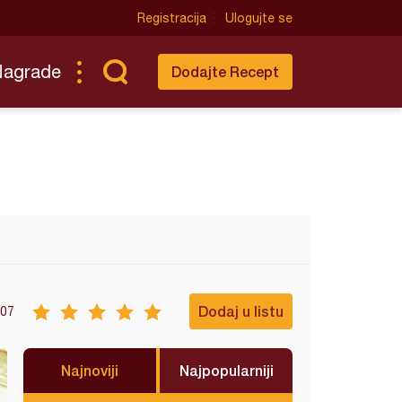
Registracija
Ulogujte se
Nagrade
Dodajte Recept
Dodaj u listu
07
Najnoviji
Najpopularniji