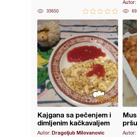
Autor:
33650
69
je (8)
Kajgana sa pečenjem i
Musa
dimljenim kačkavaljem
prš
Dragoljub Milovanovic
Autor:
Autor: