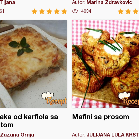
Tijana
Marina Zdravkovic
Autor:
61
4034
ka od karfiola sa
Mafini sa prosom
utom
Zuzana Grnja
JULIJANA LULA KRST
Autor: