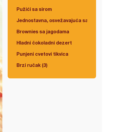
Pužići sa sirom
Jednostavna, osvežavajuća salata
Brownies sa jagodama
Hladni čokoladni dezert
Punjeni cvetovi tikvica
Brzi ručak (3)