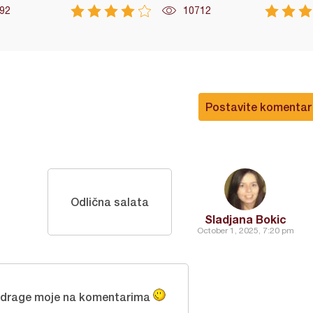
92
10712
Postavite komentar
Odlična salata
Sladjana Bokic
October 1, 2025, 7:20 pm
 drage moje na komentarima