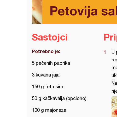
Petovija sa
Sastojci
Pr
Potrebno je:
U 
re
5 pečenih paprika
ma
3 kuvana jaja
uk
Ne
150 g feta sira
nj
50 g kačkavalja (opciono)
100 g majoneza