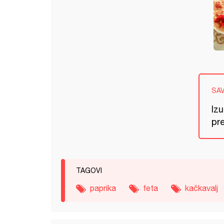
SA
Izu
pre
TAGOVI
paprika
feta
kačkavalj