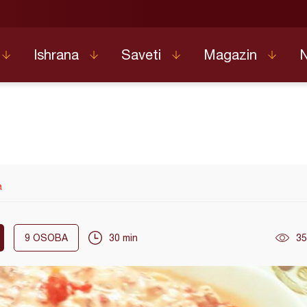
Ishrana
Saveti
Magazin
a
9
OSOBA
30 min
35