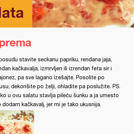
lata
iprema
posudu stavite seckanu papriku, rendana jaja,
ndan kačkavalja, izmrvljen ili izrendan feta sir i
jonez, pa sve lagano izešajte. Posolite po
usu, dekorišite po želji, ohladite pa poslužite. PS.
ko u ovu salatu stavlja pileću šunku a ja umesto
e dodam kačkavalj, jer mi je tako ukusnija.