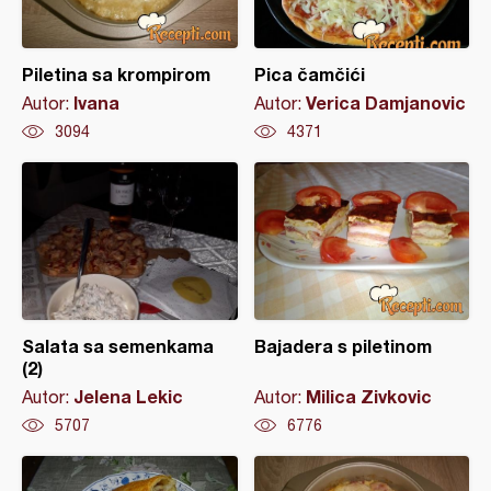
Piletina sa krompirom
Pica čamčići
Ivana
Verica Damjanovic
Autor:
Autor:
3094
4371
Salata sa semenkama
Bajadera s piletinom
(2)
Jelena Lekic
Milica Zivkovic
Autor:
Autor:
5707
6776