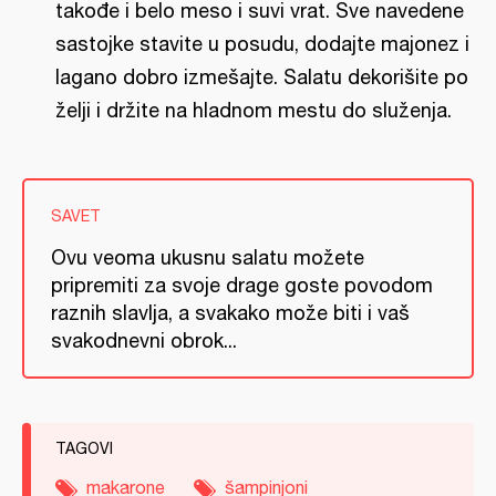
takođe i belo meso i suvi vrat. Sve navedene
sastojke stavite u posudu, dodajte majonez i
lagano dobro izmešajte. Salatu dekorišite po
želji i držite na hladnom mestu do služenja.
SAVET
Ovu veoma ukusnu salatu možete
pripremiti za svoje drage goste povodom
raznih slavlja, a svakako može biti i vaš
svakodnevni obrok...
TAGOVI
makarone
šampinjoni