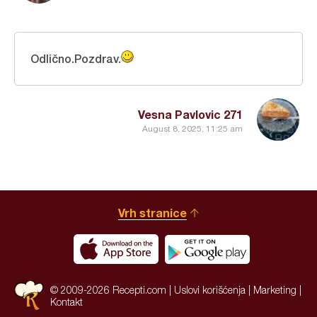
Odlično.Pozdrav.
Vesna Pavlovic 271
August 8, 2025, 11:25 am
Vrh stranice
© 2009-2026 Recepti.com |
Uslovi korišćenja
|
Marketing
|
Kontakt