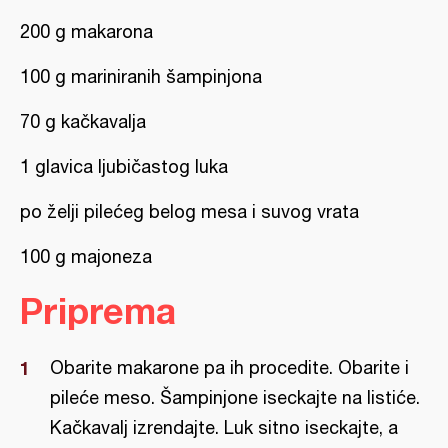
200 g makarona
100 g mariniranih šampinjona
70 g kačkavalja
1 glavica ljubičastog luka
po želji pilećeg belog mesa i suvog vrata
100 g majoneza
Priprema
Obarite makarone pa ih procedite. Obarite i
pileće meso. Šampinjone iseckajte na listiće.
Kačkavalj izrendajte. Luk sitno iseckajte, a