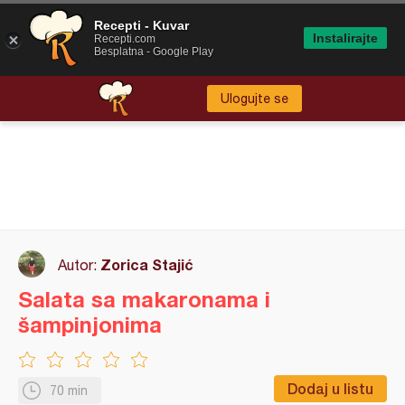
Recepti - Kuvar
Instalirajte
Recepti.com
Besplatna - Google Play
Ulogujte se
Zorica Stajić
Autor:
Salata sa makaronama i
šampinjonima
Dodaj u listu
70 min