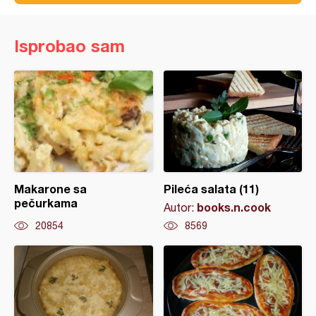
Isprobao sam
Makarone sa
Pileća salata (11)
pečurkama
books.n.cook
Autor:
20854
8569