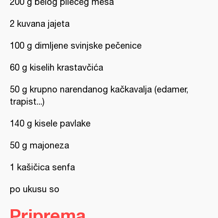
200 g belog pilećeg mesa
2 kuvana jajeta
100 g dimljene svinjske pečenice
60 g kiselih krastavčića
50 g krupno narendanog kačkavalja (edamer,
trapist...)
140 g kisele pavlake
50 g majoneza
1 kašičica senfa
po ukusu so
Priprema