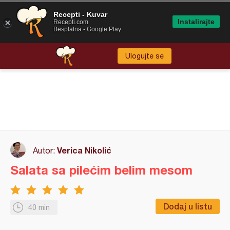
Recepti - Kuvar
Instalirajte
Recepti.com
Besplatna - Google Play
Ulogujte se
Verica Nikolić
Autor:
Salata sa pilećim belim mesom
Dodaj u listu
40 min