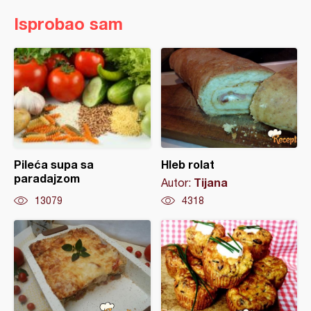
Isprobao sam
Pileća supa sa
Hleb rolat
paradajzom
Tijana
Autor:
13079
4318