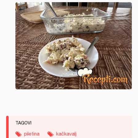
TAGOVI
piletina
kačkavalj