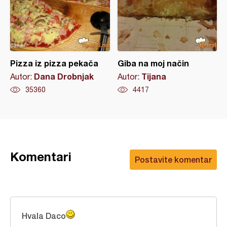
Pizza iz pizza pekača
Giba na moj način
Dana Drobnjak
Tijana
Autor:
Autor:
35360
4417
Komentari
Postavite komentar
Hvala Daco