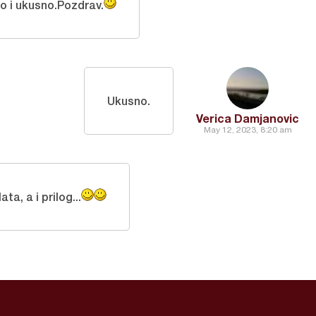
o i ukusno.Pozdrav.
Ukusno.
Verica Damjanovic
May 12, 2023, 8:20 am
ta, a i prilog...