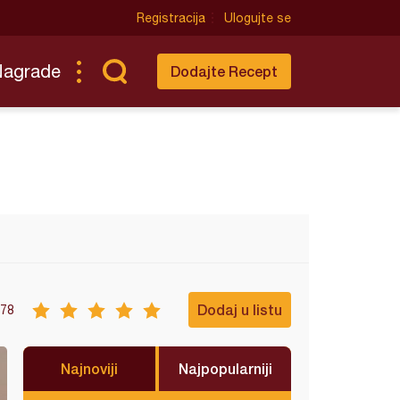
Registracija
Ulogujte se
Nagrade
Dodajte Recept
Dodaj u listu
78
Najnoviji
Najpopularniji