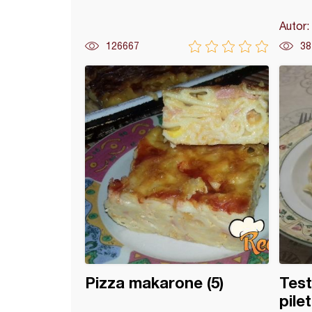
Autor:
126667
38
i krompir sa fetom i sumakom
Pizza makarone (5)
Test
pile