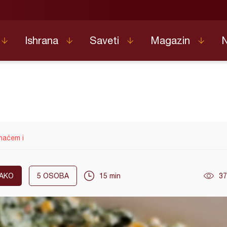
Ishrana
Saveti
Magazin
naćem i
AKO
5
OSOBA
15 min
37