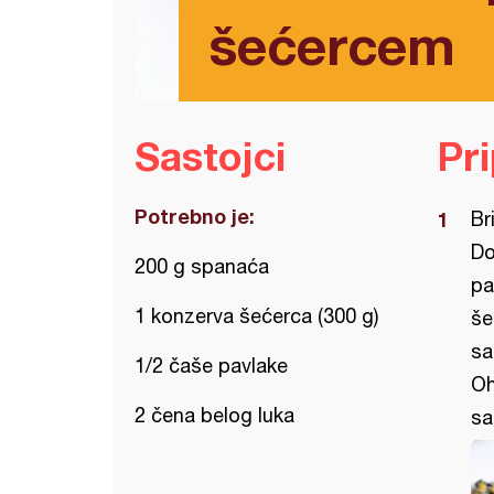
šećercem
Sastojci
Pr
Potrebno je:
Br
Do
200 g spanaća
pa
1 konzerva šećerca (300 g)
še
sa
1/2 čaše pavlake
Oh
2 čena belog luka
sa