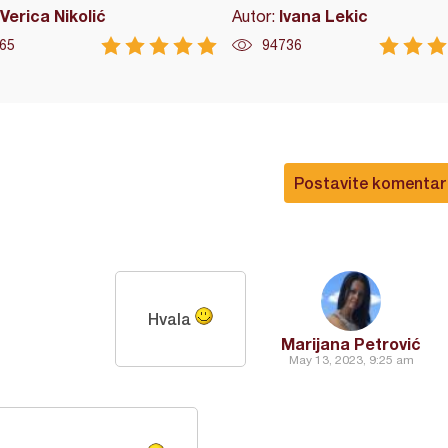
Verica Nikolić
Ivana Lekic
Autor:
65
94736
Postavite komentar
Hvala
Marijana Petrović
May 13, 2023, 9:25 am