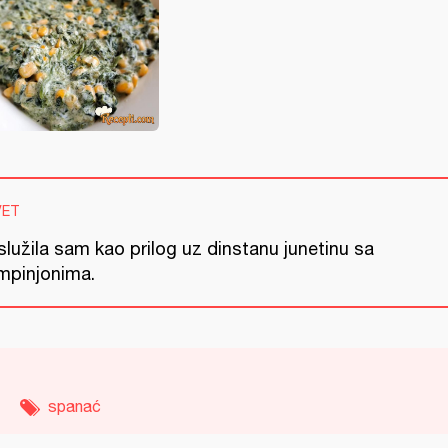
VET
lužila sam kao prilog uz dinstanu junetinu sa
mpinjonima.
spanać