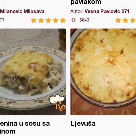
pavlakom
Milanovic Milosava
Vesna Pavlovic 271
Autor:
77
5843
enina u sosu sa
Ljevuša
tinom