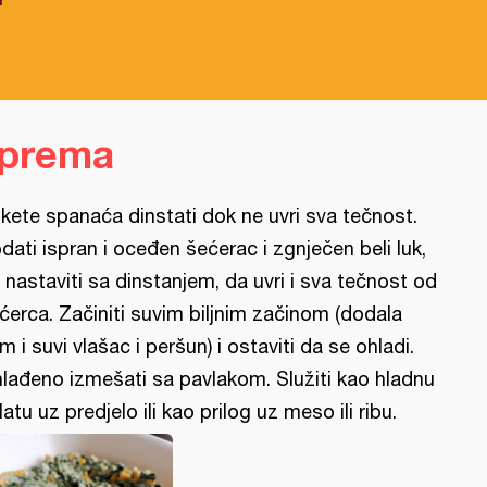
iprema
ikete spanaća dinstati dok ne uvri sva tečnost.
dati ispran i oceđen šećerac i zgnječen beli luk,
 nastaviti sa dinstanjem, da uvri i sva tečnost od
ćerca. Začiniti suvim biljnim začinom (dodala
m i suvi vlašac i peršun) i ostaviti da se ohladi.
lađeno izmešati sa pavlakom. Služiti kao hladnu
latu uz predjelo ili kao prilog uz meso ili ribu.