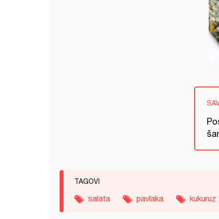
SA
Pos
ša
TAGOVI
salata
pavlaka
kukuruz