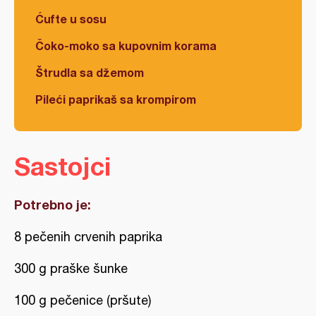
Ćufte u sosu
Čoko-moko sa kupovnim korama
Štrudla sa džemom
Pileći paprikaš sa krompirom
Sastojci
Potrebno je:
8 pečenih crvenih paprika
300 g praške šunke
100 g pečenice (pršute)