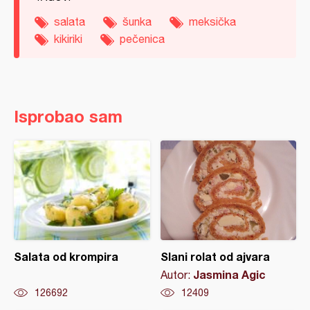
salata
šunka
meksička
kikiriki
pečenica
Isprobao sam
Salata od krompira
Slani rolat od ajvara
Jasmina Agic
Autor:
126692
12409