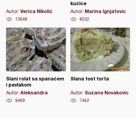
kućice
Verica Nikolić
Marina Ignjatovic
Autor:
Autor:
13648
8532
Slani rolat sa spanaćem
Slana tost torta
i pavlakom
Aleksandra
Suzana Novakovic
Autor:
Autor:
9469
7462