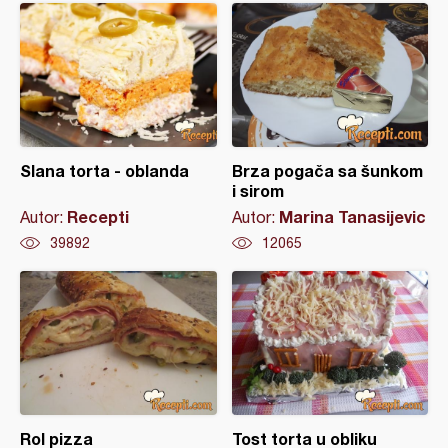
Slana torta - oblanda
Brza pogača sa šunkom
i sirom
Recepti
Marina Tanasijevic
Autor:
Autor:
39892
12065
Rol pizza
Tost torta u obliku