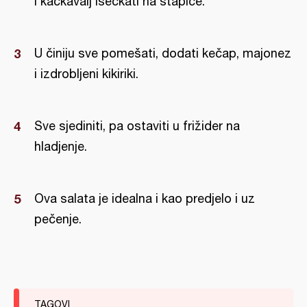
i kačkavalj iseckati na štapiće.
U činiju sve pomešati, dodati kečap, majonez
i izdrobljeni kikiriki.
Sve sjediniti, pa ostaviti u frižider na
hladjenje.
Ova salata je idealna i kao predjelo i uz
pečenje.
TAGOVI