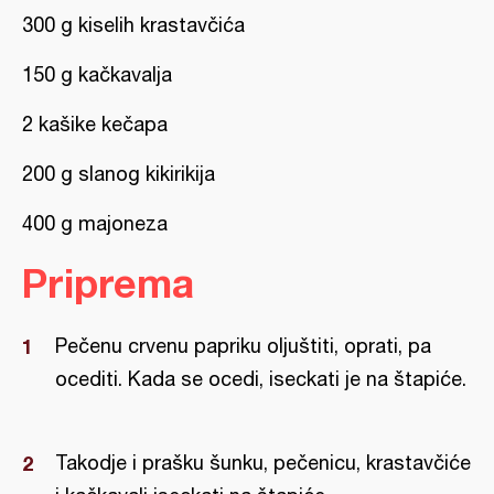
300 g kiselih krastavčića
150 g kačkavalja
2 kašike kečapa
200 g slanog kikirikija
400 g majoneza
Priprema
Pečenu crvenu papriku oljuštiti, oprati, pa
ocediti. Kada se ocedi, iseckati je na štapiće.
Takodje i prašku šunku, pečenicu, krastavčiće