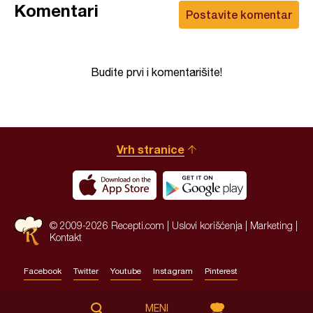
Komentari
Postavite komentar
Budite prvi i komentarišite!
Vrh stranice
© 2009-2026 Recepti.com |
Uslovi korišćenja
|
Marketing
|
Kontakt
Facebook
Twitter
Youtube
Instagram
Pinterest
Site by:
HALO