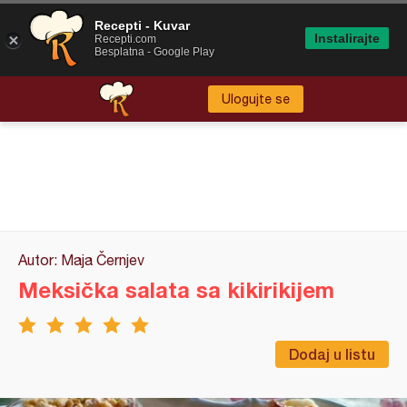
Recepti - Kuvar
Instalirajte
Recepti.com
Besplatna - Google Play
Ulogujte se
Autor: Maja Černjev
Meksička salata sa kikirikijem
Dodaj u listu