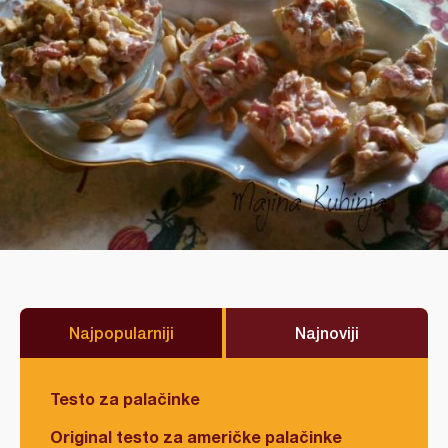
Najpopularniji
Najnoviji
Testo za palačinke
Original testo za američke palačinke