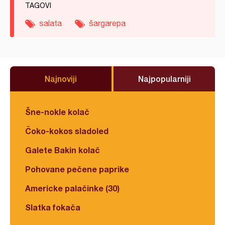
TAGOVI
salata
šargarepa
Najnoviji
Najpopularniji
Šne-nokle kolač
Čoko-kokos sladoled
Galete Bakin kolač
Pohovane pečene paprike
Americke palačinke (30)
Slatka fokača