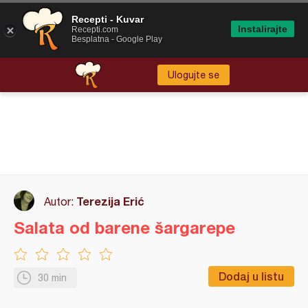
Recepti - Kuvar
Instalirajte
Recepti.com
Besplatna - Google Play
Ulogujte se
Terezija Erić
Autor:
Salata od barene šargarepe
Dodaj u listu
30 min