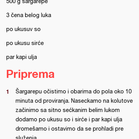
500 g šargarepe
3 čena belog luka
po ukusuv so
po ukusu sirće
par kapi ulja
Priprema
Šargarepu očistimo i obarima do pola oko 10
minuta od proviranja. Naseckamo na kolutove
začinimo sa sitno sećkanim belim lukom
dodamo po ukusu so i sirće i par kapi ulja
dromešamo i ostavimo da se prohladi pre
služenja.