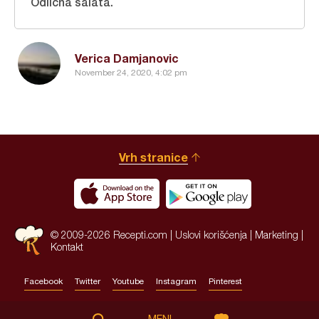
Odlicna salata.
Verica Damjanovic
November 24, 2020, 4:02 pm
Vrh stranice
© 2009-2026 Recepti.com |
Uslovi korišćenja
|
Marketing
|
Kontakt
Facebook
Twitter
Youtube
Instagram
Pinterest
Site by:
HALO