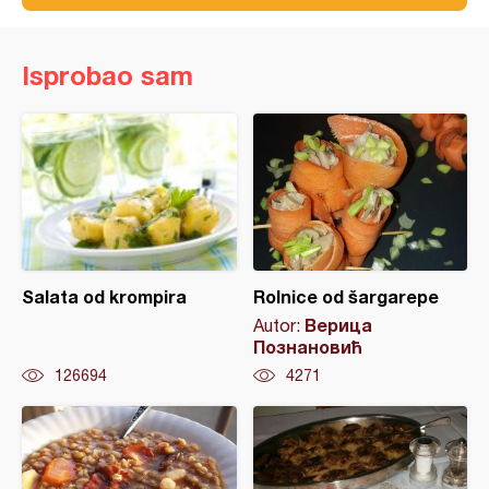
Isprobao sam
Salata od krompira
Rolnice od šargarepe
Верица
Autor:
Познановић
126694
4271