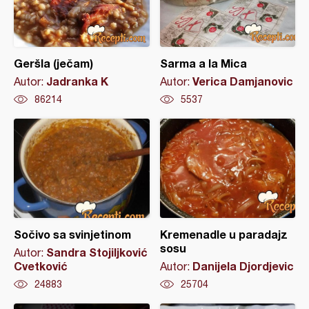
Geršla (ječam)
Sarma a la Mica
Jadranka K
Verica Damjanovic
Autor:
Autor:
86214
5537
Sočivo sa svinjetinom
Kremenadle u paradajz
sosu
Sandra Stojiljković
Autor:
Cvetković
Danijela Djordjevic
Autor:
24883
25704