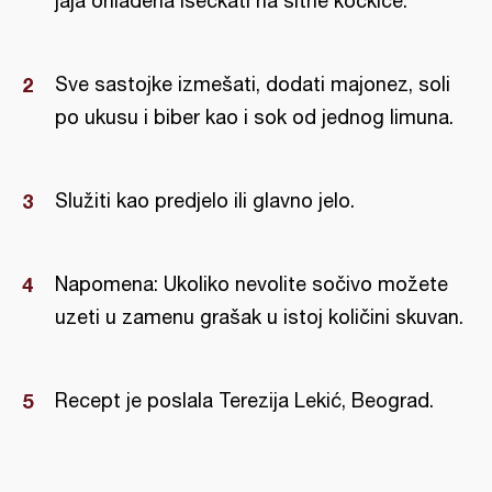
jaja ohlađena iseckati na sitne kockice.
Sve sastojke izmešati, dodati majonez, soli
po ukusu i biber kao i sok od jednog limuna.
Služiti kao predjelo ili glavno jelo.
Napomena: Ukoliko nevolite sočivo možete
uzeti u zamenu grašak u istoj količini skuvan.
Recept je poslala Terezija Lekić, Beograd.