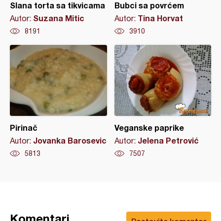
Slana torta sa tikvicama
Bubci sa povrćem
Suzana Mitic
Tina Horvat
Autor:
Autor:
8191
3910
Pirinač
Veganske paprike
Jovanka Barosevic
Jelena Petrović
Autor:
Autor:
5813
7507
Komentari