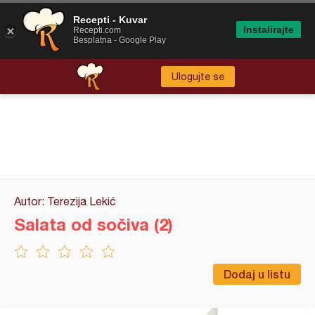
Recepti - Kuvar
Instalirajte
Recepti.com
Besplatna - Google Play
Ulogujte se
Autor: Terezija Lekić
Salata od sočiva (2)
Dodaj u listu