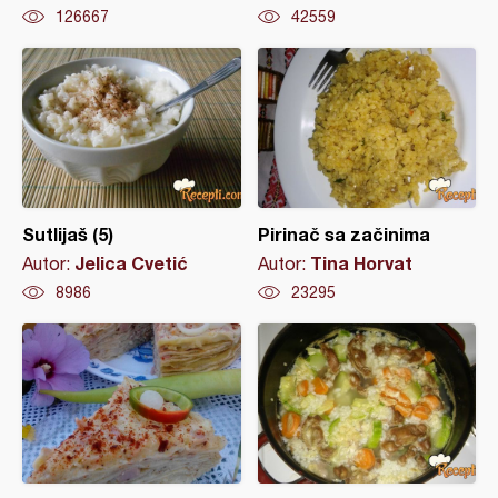
126667
42559
Sutlijaš (5)
Pirinač sa začinima
Jelica Cvetić
Tina Horvat
Autor:
Autor:
8986
23295