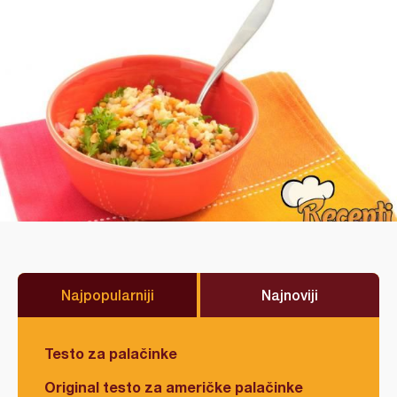
Najpopularniji
Najnoviji
Testo za palačinke
Original testo za američke palačinke