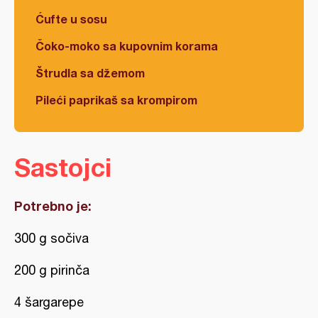
Ćufte u sosu
Čoko-moko sa kupovnim korama
Štrudla sa džemom
Pileći paprikaš sa krompirom
Sastojci
Potrebno je:
300 g sočiva
200 g pirinča
4 šargarepe