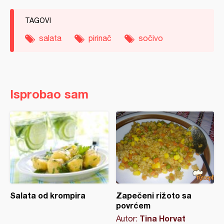
TAGOVI
salata
pirinač
sočivo
Isprobao sam
Salata od krompira
Zapečeni rižoto sa
povrćem
Tina Horvat
Autor: