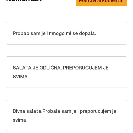
Postavite komentar
Probao sam je i mnogo mi se dopala.
SALATA JE ODLIČNA, PREPORUČUJEM JE
SVIMA
Divna salata.Probala sam je i preporucujem je
svima