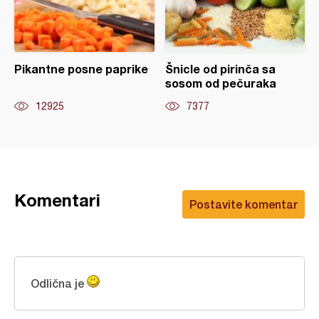
Pikantne posne paprike
Šnicle od pirinča sa
sosom od pečuraka
12925
7377
Komentari
Postavite komentar
Odlična je