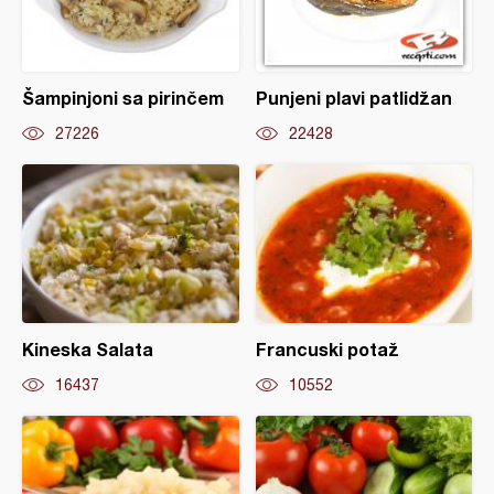
Šampinjoni sa pirinčem
Punjeni plavi patlidžan
27226
22428
Kineska Salata
Francuski potaž
16437
10552