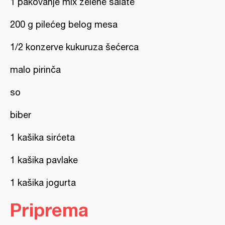
1 pakovanje mix zelene salate
200 g pilećeg belog mesa
1/2 konzerve kukuruza šećerca
malo pirinča
so
biber
1 kašika sirćeta
1 kašika pavlake
1 kašika jogurta
Priprema