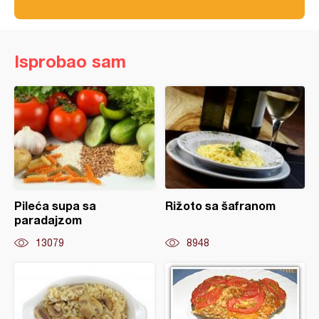
Isprobao sam
Pileća supa sa
Rižoto sa šafranom
paradajzom
13079
8948