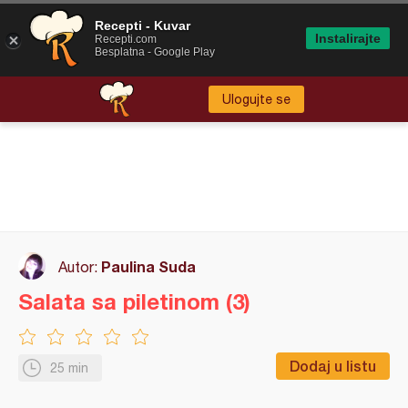
Recepti - Kuvar
Instalirajte
Recepti.com
Besplatna - Google Play
Ulogujte se
Paulina Suda
Autor:
Salata sa piletinom (3)
Dodaj u listu
25 min