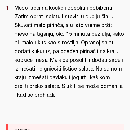
Meso iseći na kocke i posoliti i pobiberiti.
Zatim oprati salatu i staviti u dublju činiju.
Skuvati malo pirinča, a u isto vreme pržiti
meso na tiganju, oko 15 minuta bez ulja, kako
bi imalo ukus kao s roštilja. Opranoj salati
dodati kukuruz, pa oceđen pirinač i na kraju
kockice mesa. Malkice posoliti i dodati sirće i
izmešati ne gnječiti listiće salate. Na samom
kraju izmešati pavlaku i jogurt i kašikom
preliti preko salate. Služiti se može odmah, a
i kad se prohladi.