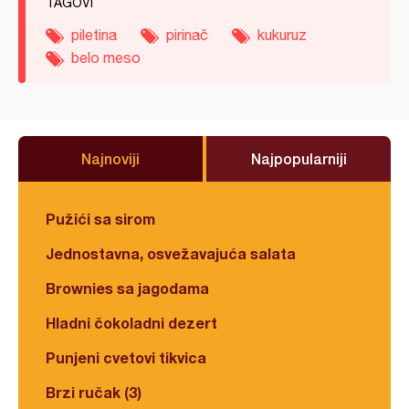
TAGOVI
piletina
pirinač
kukuruz
belo meso
Najnoviji
Najpopularniji
Pužići sa sirom
Jednostavna, osvežavajuća salata
Brownies sa jagodama
Hladni čokoladni dezert
Punjeni cvetovi tikvica
Brzi ručak (3)