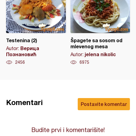
Testenina (2)
Špagete sa sosom od
mlevenog mesa
Верица
Autor:
Познановић
jelena nikolic
Autor:
2456
6975
Komentari
Postavite komentar
Budite prvi i komentarišite!