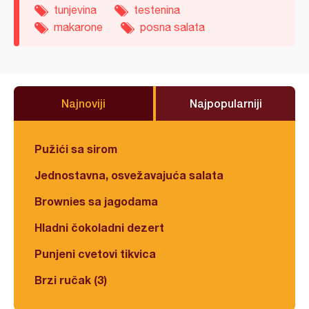
tunjevina
testenina
makarone
posna salata
Najnoviji
Najpopularniji
Pužići sa sirom
Jednostavna, osvežavajuća salata
Brownies sa jagodama
Hladni čokoladni dezert
Punjeni cvetovi tikvica
Brzi ručak (3)