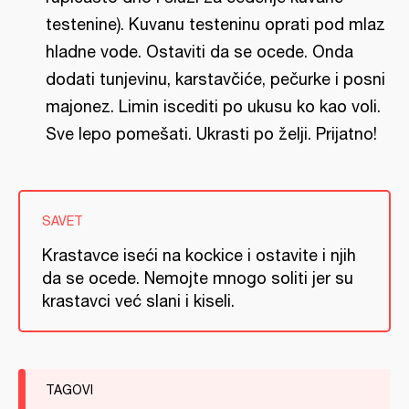
testenine). Kuvanu testeninu oprati pod mlaz
hladne vode. Ostaviti da se ocede. Onda
dodati tunjevinu, karstavčiće, pečurke i posni
majonez. Limin iscediti po ukusu ko kao voli.
Sve lepo pomešati. Ukrasti po želji. Prijatno!
SAVET
Krastavce iseći na kockice i ostavite i njih
da se ocede. Nemojte mnogo soliti jer su
krastavci već slani i kiseli.
TAGOVI