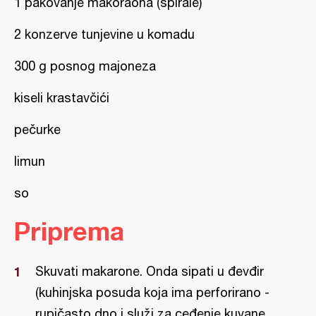
1 pakovanje makoraona (spirale)
2 konzerve tunjevine u komadu
300 g posnog majoneza
kiseli krastavčići
pečurke
limun
so
Priprema
Skuvati makarone. Onda sipati u đevđir
(kuhinjska posuda koja ima perforirano -
rupičasto dno i služi za ceđenje kuvane