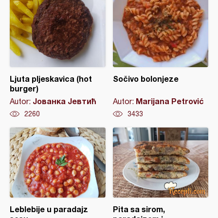
Ljuta pljeskavica (hot
Sočivo bolonjeze
burger)
Јованка Јевтић
Marijana Petrović
Autor:
Autor:
2260
3433
Leblebije u paradajz
Pita sa sirom,