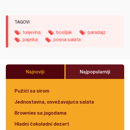
TAGOVI
tunjevina
bosiljak
paradajz
paprika
posna salata
Najnoviji
Najpopularniji
Pužići sa sirom
Jednostavna, osvežavajuća salata
Brownies sa jagodama
Hladni čokoladni dezert