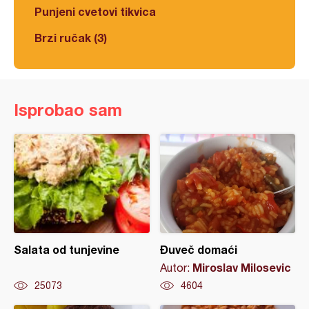
Punjeni cvetovi tikvica
Brzi ručak (3)
Isprobao sam
Salata od tunjevine
Đuveč domaći
Miroslav Milosevic
Autor:
25073
4604