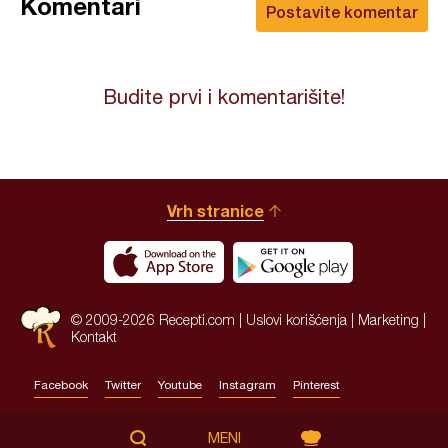
Komentari
Postavite komentar
Budite prvi i komentarišite!
Vrh stranice
© 2009-2026 Recepti.com |
Uslovi korišćenja
|
Marketing
|
Kontakt
Facebook
Twitter
Youtube
Instagram
Pinterest
Site by:
HALO