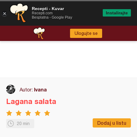
Recepti - Kuvar
Instalirajte
Recepti.com
Besplatna - Google Play
Ulogujte se
Ivana
Autor:
Lagana salata
Dodaj u listu
20 min