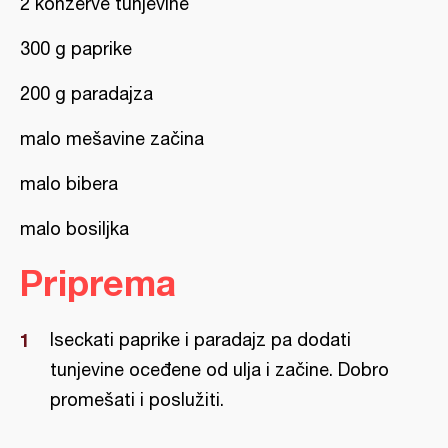
2 konzerve tunjevine
300 g paprike
200 g paradajza
malo mešavine začina
malo bibera
malo bosiljka
Priprema
Iseckati paprike i paradajz pa dodati
tunjevine oceđene od ulja i začine. Dobro
promešati i poslužiti.