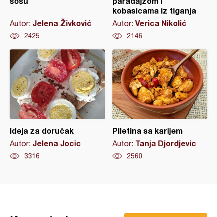
sosu
paradajzom i
kobasicama iz tiganja
Jelena Živković
Verica Nikolić
Autor:
Autor:
2425
2146
Ideja za doručak
Piletina sa karijem
Jelena Jocic
Tanja Djordjevic
Autor:
Autor:
3316
2560