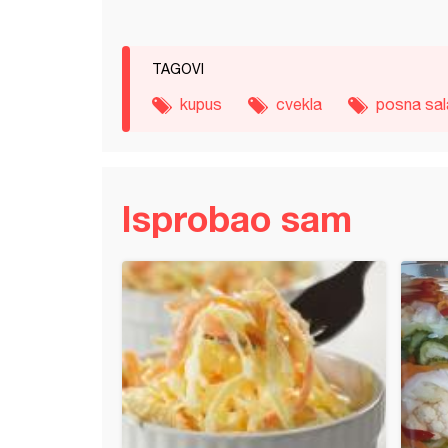
TAGOVI
kupus
cvekla
posna sal
Isprobao sam
na jaja sa crvenim kupusom