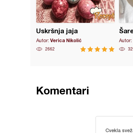
Uskršnja jaja
Šare
Verica Nikolić
Autor:
Autor:
2662
32
Komentari
Cvekla svež