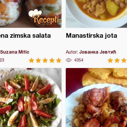
na zimska salata
Manastirska jota
Suzana Mitic
Јованка Јевтић
Autor:
23
4354