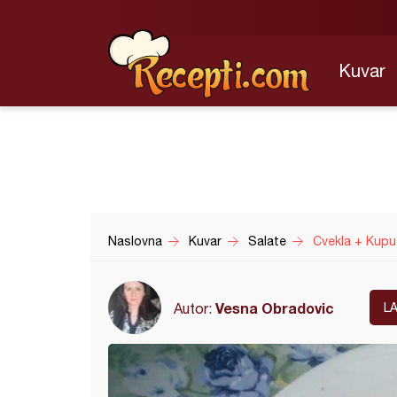
Kuvar
Naslovna
Kuvar
Salate
Cvekla + Kupu
Vesna Obradovic
Autor:
L