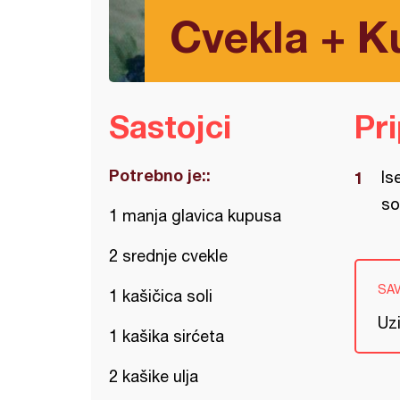
Cvekla + K
Sastojci
Pr
Potrebno je::
Is
so
1 manja glavica kupusa
2 srednje cvekle
SA
1 kašičica soli
Uzi
1 kašika sirćeta
2 kašike ulja