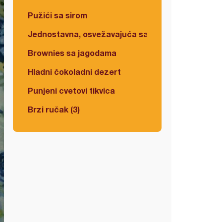
Pužići sa sirom
Jednostavna, osvežavajuća salata
Brownies sa jagodama
Hladni čokoladni dezert
Punjeni cvetovi tikvica
Brzi ručak (3)