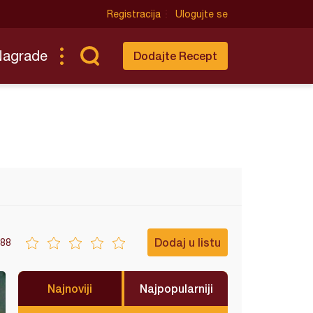
Registracija
Ulogujte se
Nagrade
Dodajte Recept
Dodaj u listu
88
Najnoviji
Najpopularniji