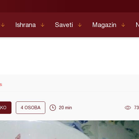
Ishrana
Saveti
Magazin
s
AKO
4
OSOBA
20 min
73