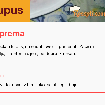
upus
iprema
eckati kupus, narendati cveklu, pomešati. Začiniti
lju, sirćetom i uljem, pa dobro izmešati.
VET
vajte u ovoj vitaminskoj salati lepih boja.