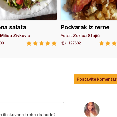
na salata
Podvarak iz rerne
Milica Zivkovic
Zorica Stajić
Autor:
00
127632
Postavite komentar
a ili skuvana treba da bude?