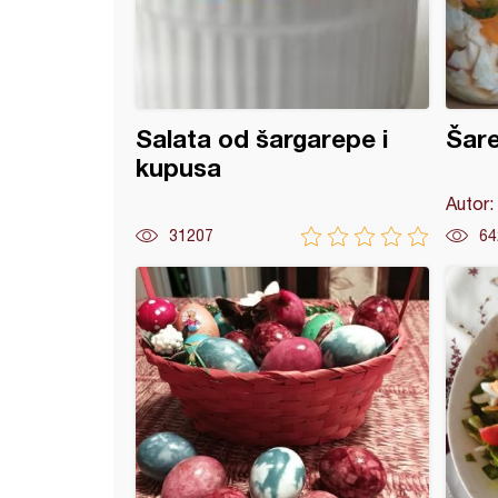
Salata od šargarepe i
Šare
kupusa
Autor:
31207
64
k kupus (8)